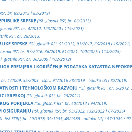
k RS", br. 89/2013 i 83/2019)
EPUBLIKE SRPSKE
("Sl. glasnik RS", br. 66/2013)
 glasnik RS", br. 4/2012, 123/2020 i 119/2021)
lasnik RS", br. 28/2013)
LIKE SRPSKE
("Sl. glasnik RS", 53/2012, 91/2017, 66/2018 i 15/2021)
 glasnik RS", br. 97/2016, 36/2019, 61/2021, 100/2025 i 114/2025)
Sl. glasnik RS", br. 36/2009 i 102/2012)
GA PREMJERA I KORIŠĆENJE PODATAKA KATASTRA NEPOKRE
", br. 1/2009, 55/2009 - ispr., 91/2016 28/2019 - odluka US i 82/2019)
ATNOSTI I TEHNOLOŠKOM RAZVOJU
("Sl. glasnik RS", br. 6/2012
ICI SRPSKOJ
("Sl. glasnik RS", br. 28/2021)
KOG PORIJEKLA
("Sl. glasnik RS", br. 60/2013 i 94/2019)
 OSIGURANJU
("Sl. glasnik RS", br. 93/2022, 132/2022 i 67/2026)
"Sl. list SFRJ", br. 29/1978, 39/1985, 45/1989 - odluka USJ i 57/1989 i "S