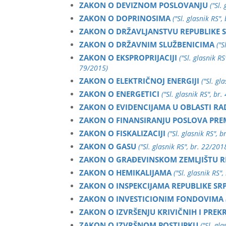
ZAKON O DEVIZNOM POSLOVANJU
("Sl.
ZAKON O DOPRINOSIMA
("Sl. glasnik RS
ZAKON O DRŽAVLJANSTVU REPUBLIKE 
ZAKON O DRŽAVNIM SLUŽBENICIMA
("S
ZAKON O EKSPROPRIJACIJI
("Sl. glasnik 
79/2015)
ZAKON O ELEKTRIČNOJ ENERGIJI
("Sl. gl
ZAKON O ENERGETICI
("Sl. glasnik RS", b
ZAKON O EVIDENCIJAMA U OBLASTI R
ZAKON O FINANSIRANJU POSLOVA PRE
ZAKON O FISKALIZACIJI
("Sl. glasnik RS", 
ZAKON O GASU
("Sl. glasnik RS", br. 22/20
ZAKON O GRAĐEVINSKOM ZEMLJIŠTU R
ZAKON O HEMIKALIJAMA
("Sl. glasnik RS"
ZAKON O INSPEKCIJAMA REPUBLIKE SR
ZAKON O INVESTICIONIM FONDOVIMA
ZAKON O IZVRŠENJU KRIVIČNIH I PREK
ZAKON O IZVRŠNOM POSTUPKU
("Sl. g