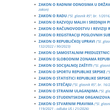
ZAKON O RADNIM ODNOSIMA U DRŽA
zakon)
ZAKON O RADU
("Sl. glasnik RS", br. 1/2
ZAKON O RAZVOJU MALIH I SREDNJIH 
ZAKON O RAČUNOVODSTVU I REVIZIJI R
ZAKON O REGISTRACIJI POSLOVNIH SUB
ZAKON O REPUBLIČKOJ UPRAVI
("Sl. gla
132/2022 i 90/2023)
ZAKON O SAMOSTALNIM PREDUZETNIC
ZAKON O SLOBODNIM ZONAMA REPUBL
ZAKON O SOCIJALNOJ ZAŠTITI
("Sl. glas
ZAKON O SPORTU REPUBLIKE SRPSKE
("
ZAKON O STATISTICI REPUBLIKE SRPSKE
ZAKON O STEČAJU
("Sl. glasnik RS", br. 16/
ZAKON O STRANIM ULAGANJIMA
("Sl. g
ZAKON O STUDENTSKOM ORGANIZOVA
ZAKON O STVARNIM PRAVIMA
("Sl. glas
119/2021 - odluka US i 21/2026)