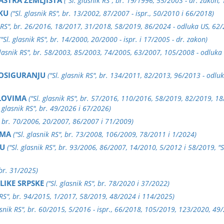
ASTRA ZEMLJIŠTA
("Sl. glasnik RS", br. 19/1996, 55/2003 - dr. zakon,
KU
("Sl. glasnik RS", br. 13/2002, 87/2007 - ispr., 50/2010 i 66/2018)
ik RS", br. 26/2016, 18/2017, 31/2018, 58/2019, 86/2024 - odluka US, 62
("Sl. glasnik RS", br. 14/2000, 20/2000 - ispr. i 17/2005 - dr. zakon)
 glasnik RS", br. 58/2003, 85/2003, 74/2005, 63/2007, 105/2008 - odluka
 OSIGURANJU
("Sl. glasnik RS", br. 134/2011, 82/2013, 96/2013 - odl
SLOVIMA
("Sl. glasnik RS", br. 57/2016, 110/2016, 58/2019, 82/2019, 1
. glasnik RS", br. 49/2026 i 67/2026)
", br. 70/2006, 20/2007, 86/2007 i 71/2009)
AMA
("Sl. glasnik RS", br. 73/2008, 106/2009, 78/2011 i 1/2024)
TU
("Sl. glasnik RS", br. 93/2006, 86/2007, 14/2010, 5/2012 i 58/2019, "Sl
 br. 31/2025)
IKE SRPSKE
("Sl. glasnik RS", br. 78/2020 i 37/2022)
k RS", br. 94/2015, 1/2017, 58/2019, 48/2024 i 114/2025)
lasnik RS", br. 60/2015, 5/2016 - ispr., 66/2018, 105/2019, 123/2020, 