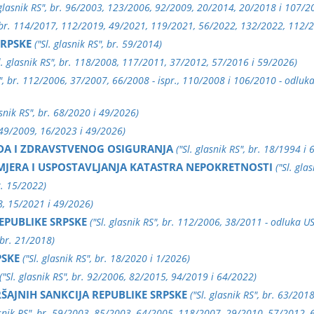
 glasnik RS", br. 96/2003, 123/2006, 92/2009, 20/2014, 20/2018 i 107/2
", br. 114/2017, 112/2019, 49/2021, 119/2021, 56/2022, 132/2022, 112/
SRPSKE
("Sl. glasnik RS", br. 59/2014)
l. glasnik RS", br. 118/2008, 117/2011, 37/2012, 57/2016 i 59/2026)
RS", br. 112/2006, 37/2007, 66/2008 - ispr., 110/2008 i 106/2010 - odluk
asnik RS", br. 68/2020 i 49/2026)
r. 49/2009, 16/2023 i 49/2026)
ADA I ZDRAVSTVENOG OSIGURANJA
("Sl. glasnik RS", br. 18/1994 i
MJERA I USPOSTAVLJANJA KATASTRA NEPOKRETNOSTI
("Sl. gla
br. 15/2022)
18, 15/2021 i 49/2026)
EPUBLIKE SRPSKE
("Sl. glasnik RS", br. 112/2006, 38/2011 - odluka US
, br. 21/2018)
PSKE
("Sl. glasnik RS", br. 18/2020 i 1/2026)
("Sl. glasnik RS", br. 92/2006, 82/2015, 94/2019 i 64/2022)
RŠAJNIH SANKCIJA REPUBLIKE SRPSKE
("Sl. glasnik RS", br. 63/20
lasnik RS", br. 59/2003, 85/2003, 64/2005, 118/2007, 29/2010, 57/2012,