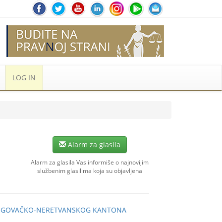
LOG IN
Alarm za glasila
Alarm za glasila Vas informiše o najnovijim
službenim glasilima koja su objavljena
CEGOVAČKO-NERETVANSKOG KANTONA