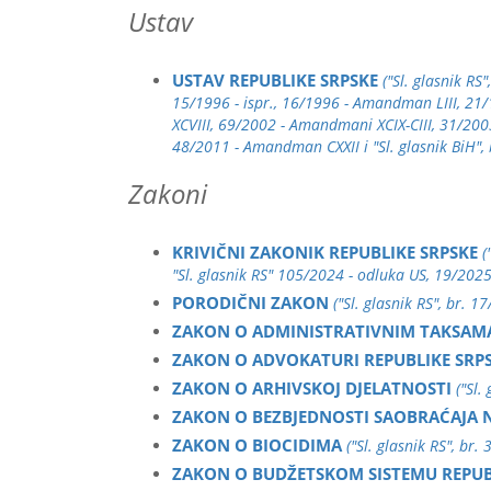
Ustav
USTAV REPUBLIKE SRPSKE
("Sl. glasnik R
15/1996 - ispr., 16/1996 - Amandman LIII, 21/
XCVIII, 69/2002 - Amandmani XCIX-CIII, 31/2
48/2011 - Amandman CXXII i "Sl. glasnik BiH",
Zakoni
KRIVIČNI ZAKONIK REPUBLIKE SRPSKE
(
"Sl. glasnik RS" 105/2024 - odluka US, 19/2025,
PORODIČNI ZAKON
("Sl. glasnik RS", br. 
ZAKON O ADMINISTRATIVNIM TAKSAM
ZAKON O ADVOKATURI REPUBLIKE SRP
ZAKON O ARHIVSKOJ DJELATNOSTI
("Sl.
ZAKON O BEZBJEDNOSTI SAOBRAĆAJA N
ZAKON O BIOCIDIMA
("Sl. glasnik RS", br.
ZAKON O BUDŽETSKOM SISTEMU REPUB