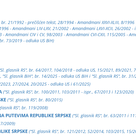
S", br. 21/1992 - prečišćen tekst, 28/1994 - Amandmani XXVI-XLIII, 8/19
1996 - Amandmani LIV-LXV, 21/2002 - Amandmani LXVI-XCII, 26/2002 - is
003 - Amandmani CIV i CV, 98/2003 - Amandmani CVI-CXII, 115/2005 - 
 br. 73/2019 - odluka US BiH)
"Sl. glasnik RS", br. 64/2017, 104/2018 - odluka US, 15/2021, 89/2021, 7
 "Sl. glasnik BiH", br. 14/2025 - odluka US BiH i "Sl. glasnik RS", br. 3
17/2023, 27/2024, 20/2025 - odluka US i 61/2025)
A
("Sl. glasnik RS", br. 100/2011, 103/2011 - ispr., 67/2013 i 123/2020)
SKE
("Sl. glasnik RS", br. 80/2015)
 glasnik RS", br. 119/2008)
A PUTEVIMA REPUBLIKE SRPSKE
("Sl. glasnik RS", br. 63/2011 i 1
 37/2009)
LIKE SRPSKE
("Sl. glasnik RS", br. 121/2012, 52/2014, 103/2015, 15/