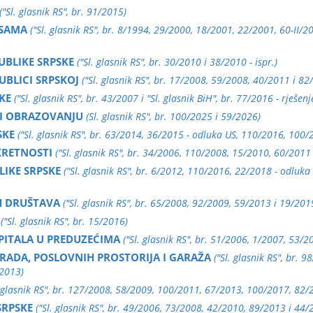
("Sl. glasnik RS", br. 91/2015)
KSAMA
("Sl. glasnik RS", br. 8/1994, 29/2000, 18/2001, 22/2001, 60-II/
BLIKE SRPSKE
("Sl. glasnik RS", br. 30/2010 i 38/2010 - ispr.)
BLICI SRPSKOJ
("Sl. glasnik RS", br. 17/2008, 59/2008, 40/2011 i 82
KE
("Sl. glasnik RS", br. 43/2007 i "Sl. glasnik BiH", br. 77/2016 - rješen
 I OBRAZOVANJU
(Sl. glasnik RS", br. 100/2025 i 59/2026)
SKE
("Sl. glasnik RS", br. 63/2014, 36/2015 - odluka US, 110/2016, 100
KRETNOSTI
("Sl. glasnik RS", br. 34/2006, 110/2008, 15/2010, 60/2011 
LIKE SRPSKE
("Sl. glasnik RS", br. 6/2012, 110/2016, 22/2018 - odluk
H DRUŠTAVA
("Sl. glasnik RS", br. 65/2008, 92/2009, 59/2013 i 19/201
("Sl. glasnik RS", br. 15/2016)
PITALA U PREDUZEĆIMA
("Sl. glasnik RS", br. 51/2006, 1/2007, 53
GRADA, POSLOVNIH PROSTORIJA I GARAŽA
("Sl. glasnik RS", br.
/2013)
. glasnik RS", br. 127/2008, 58/2009, 100/2011, 67/2013, 100/2017, 82
SRPSKE
("Sl. glasnik RS", br. 49/2006, 73/2008, 42/2010, 89/2013 i 44/