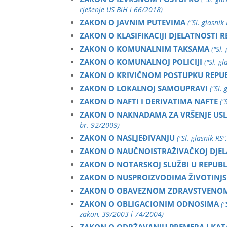
rješenje US BiH i 66/2018)
ZAKON O JAVNIM PUTEVIMA
("Sl. glasni
ZAKON O KLASIFIKACIJI DJELATNOSTI R
ZAKON O KOMUNALNIM TAKSAMA
("Sl.
ZAKON O KOMUNALNOJ POLICIJI
("Sl. g
ZAKON O KRIVIČNOM POSTUPKU REPUB
ZAKON O LOKALNOJ SAMOUPRAVI
("Sl.
ZAKON O NAFTI I DERIVATIMA NAFTE
("
ZAKON O NAKNADAMA ZA VRŠENJE USLU
br. 92/2009)
ZAKON O NASLJEĐIVANJU
("Sl. glasnik RS
ZAKON O NAUČNOISTRAŽIVAČKOJ DJEL
ZAKON O NOTARSKOJ SLUŽBI U REPUBL
ZAKON O NUSPROIZVODIMA ŽIVOTINJS
ZAKON O OBAVEZNOM ZDRAVSTVENOM
ZAKON O OBLIGACIONIM ODNOSIMA
(
zakon, 39/2003 i 74/2004)