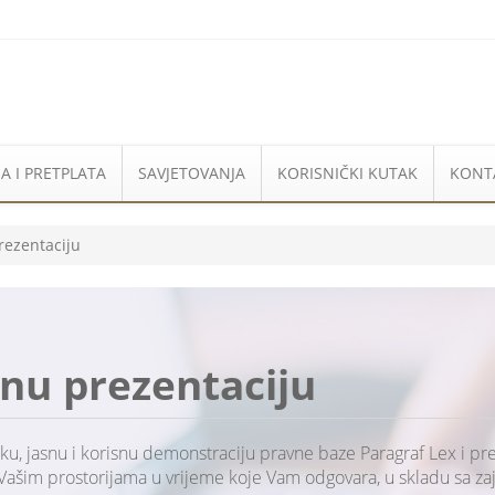
A I PRETPLATA
SAVJETOVANJA
KORISNIČKI KUTAK
KONT
rezentaciju
tnu prezentaciju
ku, jasnu i korisnu demonstraciju pravne baze Paragraf Lex i p
Vašim prostorijama u vrijeme koje Vam odgovara, u skladu sa 