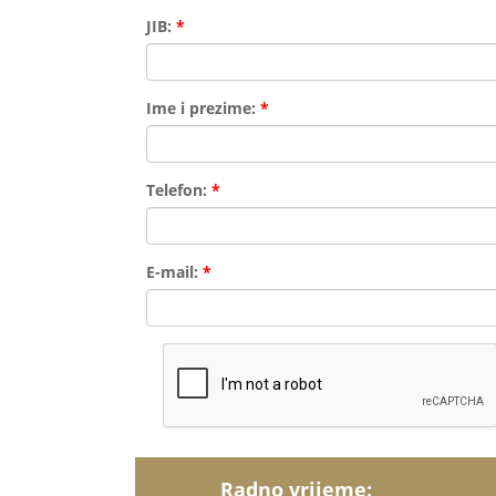
JIB:
*
Ime i prezime:
*
Telefon:
*
E-mail:
*
Radno vrijeme: