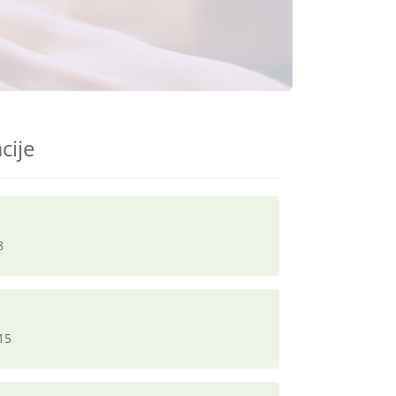
cije
8
15