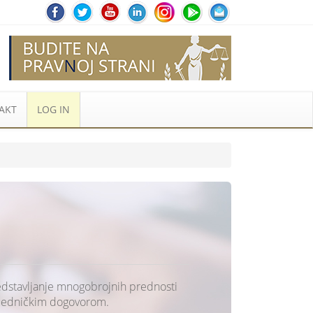
AKT
LOG IN
redstavljanje mnogobrojnih prednosti
zajedničkim dogovorom.