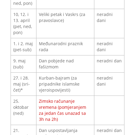
ned, pon)
10, 12. i
Veliki petak i Vaskrs (za
neradni
13. april
pravoslavce)
dani
(pet, ned,
pon)
1. i 2. maj
Međunarodni praznik
neradni
(pet-sub)
rada
dani
9. maj
Dan pobjede nad
neradni dan
(sub)
fašizmom
27. i 28.
Kurban-bajram (za
neradni
maj (sri-
pripadnike islamske
dani
čet)*
vjeroispovijesti)
25.
Zimsko računanje
oktobar
vremena (pomjeranjem
(ned)
za jedan čas unazad sa
3h na 2h)
21.
Dan uspostavljanja
neradni dan