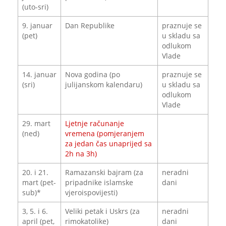
(uto-sri)
9. januar
Dan Republike
praznuje se
(pet)
u skladu sa
odlukom
Vlade
14. januar
Nova godina (po
praznuje se
(sri)
julijanskom kalendaru)
u skladu sa
odlukom
Vlade
29. mart
Ljetnje računanje
(ned)
vremena (pomjeranjem
za jedan čas unaprijed sa
2h na 3h)
20. i 21.
Ramazanski bajram (za
neradni
mart (pet-
pripadnike islamske
dani
sub)*
vjeroispovijesti)
3, 5. i 6.
Veliki petak i Uskrs (za
neradni
april (pet,
rimokatolike)
dani