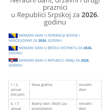
praznici
u Republici Srpskoj za
2026
.
godinu
NERADNI DANI U FEDERACIJI BOSNE I
HERCEGOVINE ZA
2026.
GODINU
NERADNI DANI U BRČKO DISTRIKTU ZA
2026.
GODINU
NERADNI DANI U REPUBLICI SRBIJI ZA
2026.
GODINU
1 i 2.
Nova godina
neradni
januar
dani
(čet-pet)
6. i 7.
Badnji dan i Božić (za
neradni
januar
pravoslavce)
dani