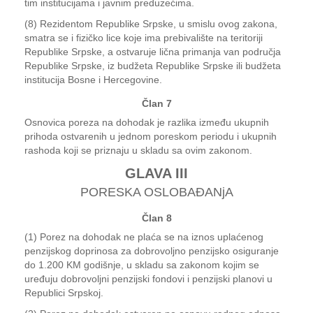
tim institucijama i javnim preduzećima.
(8) Rezidentom Republike Srpske, u smislu ovog zakona,
smatra se i fizičko lice koje ima prebivalište na teritoriji
Republike Srpske, a ostvaruje lična primanja van područja
Republike Srpske, iz budžeta Republike Srpske ili budžeta
institucija Bosne i Hercegovine.
Član 7
Osnovica poreza na dohodak je razlika između ukupnih
prihoda ostvarenih u jednom poreskom periodu i ukupnih
rashoda koji se priznaju u skladu sa ovim zakonom.
GLAVA III
PORESKA OSLOBAĐANjA
Član 8
(1) Porez na dohodak ne plaća se na iznos uplaćenog
penzijskog doprinosa za dobrovoljno penzijsko osiguranje
do 1.200 KM godišnje, u skladu sa zakonom kojim se
uređuju dobrovoljni penzijski fondovi i penzijski planovi u
Republici Srpskoj.