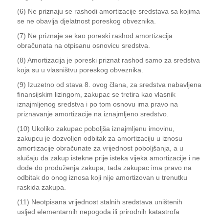
(6) Ne priznaju se rashodi amortizacije sredstava sa kojima
se ne obavlja djelatnost poreskog obveznika.
(7) Ne priznaje se kao poreski rashod amortizacija
obračunata na otpisanu osnovicu sredstva.
(8) Amortizacija je poreski priznat rashod samo za sredstva
koja su u vlasništvu poreskog obveznika.
(9) Izuzetno od stava 8. ovog člana, za sredstva nabavljena
finansijskim lizingom, zakupac se tretira kao vlasnik
iznajmljenog sredstva i po tom osnovu ima pravo na
priznavanje amortizacije na iznajmljeno sredstvo.
(10) Ukoliko zakupac poboljša iznajmljenu imovinu,
zakupcu je dozvoljen odbitak za amortizaciju u iznosu
amortizacije obračunate za vrijednost poboljšanja, a u
slučaju da zakup istekne prije isteka vijeka amortizacije i ne
dođe do produženja zakupa, tada zakupac ima pravo na
odbitak do onog iznosa koji nije amortizovan u trenutku
raskida zakupa.
(11) Neotpisana vrijednost stalnih sredstava uništenih
usljed elementarnih nepogoda ili prirodnih katastrofa