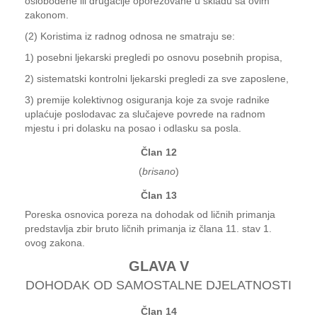
oslobođene ili drugačije oporezovane u skladu sa ovim
zakonom.
(2) Koristima iz radnog odnosa ne smatraju se:
1) posebni ljekarski pregledi po osnovu posebnih propisa,
2) sistematski kontrolni ljekarski pregledi za sve zaposlene,
3) premije kolektivnog osiguranja koje za svoje radnike
uplaćuje poslodavac za slučajeve povrede na radnom
mjestu i pri dolasku na posao i odlasku sa posla.
Član 12
(
brisano
)
Član 13
Poreska osnovica poreza na dohodak od ličnih primanja
predstavlja zbir bruto ličnih primanja iz člana 11. stav 1.
ovog zakona.
GLAVA V
DOHODAK OD SAMOSTALNE DJELATNOSTI
Član 14