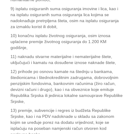
9) isplatu osiguranih suma osiguranja imovine i lica, kao i
na isplatu osiguranih suma osiguranja lica kojima se
nadoknađuje pretrpljena šteta, osim na isplatu osiguranja
za izmaklu korist ili dobit,
10) konačnu isplatu životnog osiguranja, osim iznosa
uplaćene premije životnog osiguranja do 1.200 KM
godišnje,
11) naknadu stvarne materijalne i nematerijalne štete,
uključujući i kamatu na dosuđene iznose naknade štete,
12) prihode po osnovu kamate na štednju u bankama,
štedionicama i štednokreditnim zadrugama, dobrovoljnim
penzijskim fondovima, bankovnim računima (žiro račun,
devizni računi i drugo), kao i na obveznice koje emituje
Republika Srpska ili jedinica lokalne samouprave Republike
Srpske,
13) premije, subvencije i regres iz budžeta Republike
Srpske, kao i na PDV nadoknade u skladu sa zakonom
kojim se uređuje porez na dodatu vrijednost, koje se
isplaćuju na poseban namjenski račun otvoren kod