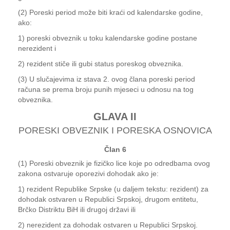
(2) Poreski period može biti kraći od kalendarske godine,
ako:
1) poreski obveznik u toku kalendarske godine postane
nerezident i
2) rezident stiče ili gubi status poreskog obveznika.
(3) U slučajevima iz stava 2. ovog člana poreski period
računa se prema broju punih mjeseci u odnosu na tog
obveznika.
GLAVA II
PORESKI OBVEZNIK I PORESKA OSNOVICA
Član 6
(1) Poreski obveznik je fizičko lice koje po odredbama ovog
zakona ostvaruje oporezivi dohodak ako je:
1) rezident Republike Srpske (u daljem tekstu: rezident) za
dohodak ostvaren u Republici Srpskoj, drugom entitetu,
Brčko Distriktu BiH ili drugoj državi ili
2) nerezident za dohodak ostvaren u Republici Srpskoj.