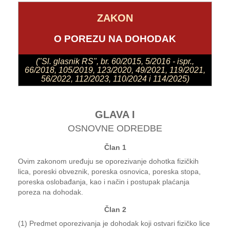
ZAKON
O POREZU NA DOHODAK
("Sl. glasnik RS", br. 60/2015, 5/2016 - ispr.,
66/2018, 105/2019, 123/2020, 49/2021, 119/2021,
56/2022, 112/2023, 110/2024 i 114/2025)
GLAVA I
OSNOVNE ODREDBE
Član 1
Ovim zakonom uređuju se oporezivanje dohotka fizičkih
lica, poreski obveznik, poreska osnovica, poreska stopa,
poreska oslobađanja, kao i način i postupak plaćanja
poreza na dohodak.
Član 2
(1) Predmet oporezivanja je dohodak koji ostvari fizičko lice