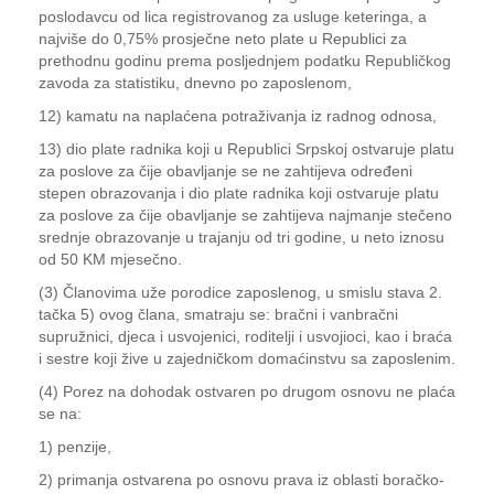
poslodavcu od lica registrovanog za usluge keteringa, a
najviše do 0,75% prosječne neto plate u Republici za
prethodnu godinu prema posljednjem podatku Republičkog
zavoda za statistiku, dnevno po zaposlenom,
12) kamatu na naplaćena potraživanja iz radnog odnosa,
13) dio plate radnika koji u Republici Srpskoj ostvaruje platu
za poslove za čije obavljanje se ne zahtijeva određeni
stepen obrazovanja i dio plate radnika koji ostvaruje platu
za poslove za čije obavljanje se zahtijeva najmanje stečeno
srednje obrazovanje u trajanju od tri godine, u neto iznosu
od 50 KM mjesečno.
(3) Članovima uže porodice zaposlenog, u smislu stava 2.
tačka 5) ovog člana, smatraju se: bračni i vanbračni
supružnici, djeca i usvojenici, roditelji i usvojioci, kao i braća
i sestre koji žive u zajedničkom domaćinstvu sa zaposlenim.
(4) Porez na dohodak ostvaren po drugom osnovu ne plaća
se na:
1) penzije,
2) primanja ostvarena po osnovu prava iz oblasti boračko-