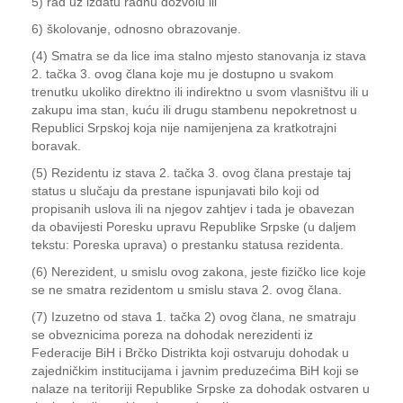
5) rad uz izdatu radnu dozvolu ili
6) školovanje, odnosno obrazovanje.
(4) Smatra se da lice ima stalno mjesto stanovanja iz stava
2. tačka 3. ovog člana koje mu je dostupno u svakom
trenutku ukoliko direktno ili indirektno u svom vlasništvu ili u
zakupu ima stan, kuću ili drugu stambenu nepokretnost u
Republici Srpskoj koja nije namijenjena za kratkotrajni
boravak.
(5) Rezidentu iz stava 2. tačka 3. ovog člana prestaje taj
status u slučaju da prestane ispunjavati bilo koji od
propisanih uslova ili na njegov zahtjev i tada je obavezan
da obavijesti Poresku upravu Republike Srpske (u daljem
tekstu: Poreska uprava) o prestanku statusa rezidenta.
(6) Nerezident, u smislu ovog zakona, jeste fizičko lice koje
se ne smatra rezidentom u smislu stava 2. ovog člana.
(7) Izuzetno od stava 1. tačka 2) ovog člana, ne smatraju
se obveznicima poreza na dohodak nerezidenti iz
Federacije BiH i Brčko Distrikta koji ostvaruju dohodak u
zajedničkim institucijama i javnim preduzećima BiH koji se
nalaze na teritoriji Republike Srpske za dohodak ostvaren u