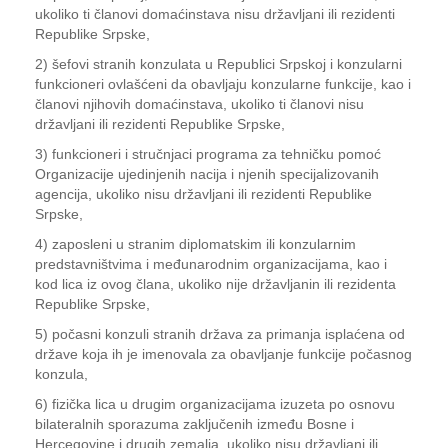
ukoliko ti članovi domaćinstava nisu državljani ili rezidenti
Republike Srpske,
2) šefovi stranih konzulata u Republici Srpskoj i konzularni
funkcioneri ovlašćeni da obavljaju konzularne funkcije, kao i
članovi njihovih domaćinstava, ukoliko ti članovi nisu
državljani ili rezidenti Republike Srpske,
3) funkcioneri i stručnjaci programa za tehničku pomoć
Organizacije ujedinjenih nacija i njenih specijalizovanih
agencija, ukoliko nisu državljani ili rezidenti Republike
Srpske,
4) zaposleni u stranim diplomatskim ili konzularnim
predstavništvima i međunarodnim organizacijama, kao i
kod lica iz ovog člana, ukoliko nije državljanin ili rezidenta
Republike Srpske,
5) počasni konzuli stranih država za primanja isplaćena od
države koja ih je imenovala za obavljanje funkcije počasnog
konzula,
6) fizička lica u drugim organizacijama izuzeta po osnovu
bilateralnih sporazuma zaključenih između Bosne i
Hercegovine i drugih zemalja, ukoliko nisu državljani ili