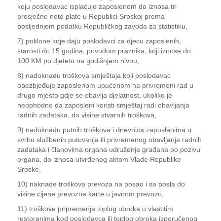
koju poslodavac isplaćuje zaposlenom do iznosa tri
prosječne neto plate u Republici Srpskoj prema
posljednjem podatku Republičkog zavoda za statistiku,
7) poklone koje daju poslodavci za djecu zaposlenih,
starosti do 15 godina, povodom praznika, koji iznose do
100 KM po djetetu na godišnjem nivou,
8) nadoknadu troškova smještaja koji poslodavac
obezbjeđuje zaposlenom upućenom na privremeni rad u
drugo mjesto gdje se obavlja djelatnost, ukoliko je
neophodno da zaposleni koristi smještaj radi obavljanja
radnih zadataka, do visine stvarnih troškova,
9) nadoknadu putnih troškova i dnevnica zaposlenima u
svrhu službenih putovanja ili privremenog obavljanja radnih
zadataka i članovima organa udruženja građana po pozivu
organa, do iznosa utvrđenog aktom Vlade Republike
Srpske,
10) naknade troškova prevoza na posao i sa posla do
visine cijene prevozne karte u javnom prevozu,
11) troškove pripremanja toplog obroka u vlastitim
restoranima kod poslodavca ili toplog obroka isporučenog