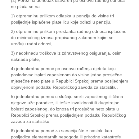
(2) Porez na dohodak ostvaren po osnovu radnog odnosa
ne plaća se na:
1) otpremninu prilikom odlaska u penziju do visine tri
posljednje isplaćene plate licu koje odlazi u penziju,
2) otpremninu prilikom prestanka radnog odnosa isplaćenu
do minimalnog iznosa propisanog zakonom kojim se
uređuju radni odnosi,
3) nadoknadu troškova iz zdravstvenog osiguranja, osim
naknada plate,
4) jednokratnu pomoć po osnovu rođenja djeteta koju
poslodavac isplati zaposlenom do visine jedne prosječne
mjesečne neto plate u Republici Srpskoj prema posljednjem
objavljenom podatku Republičkog zavoda za statistiku,
5) jednokratnu pomoć u slučaju smrti zaposlenog ili člana
njegove uže porodice, ili teške invalidnosti ili dugotrajne
bolesti zaposlenog, do iznosa tri prosječne neto plate u
Republici Srpskoj prema posljednjem podatku Republičkog
zavoda za statistiku,
6) jednokratnu pomoć za sanaciju štete nastale kao
posljedica elementarnih nepogoda ili prirodne katastrofe