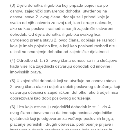
(3) Dijelu dohotka ili gubitka koji pripada pojedincu po
osnovu zajednički ostvarenog dohotka, utvrđenog na
osnovu stava 2. ovog člana, dodaju se i prihodi koje je
svako od njih ostvario za svoj rad, kao i druge naknade,
ako su kao poslovni rashodi smanjili zajednički ostvareni
dohodak. Od dijela dohotka ili gubitka svakog lica,
utvrđenog prema stavu 2. ovog člana, odbijaju se rashodi
koje je imalo pojedino lice, a koji kao poslovni rashodi nisu
uticali na smanjenje dohotka od zajedničke djelatnosti.
(4) Odredbe st. 1. i 2. ovog člana odnose se i na slučajeve
kada više lica zajednički ostvaruju dohodak od imovine i
imovinskih prava.
(5) U zajednički dohodak koji se utvrđuje na osnovu stava
2. ovog člana ulaze i udjeli u dobiti poslovnog udruženja koji
ostvaruju učesnici u zajedničkom dohotku, ako ti udjeli nisu
oporezovani kao dobit poslovnog udruženja.
(6) Lica koja ostvaruju zajednički dohodak iz st. 1. do 4.
ovog člana obavezna su da imenuju nosioca zajedničke
djelatnosti koji je odgovoran za vođenje poslovnih knjiga,
plaćanje poreskih i drugih obaveza, podnošenje prijava i