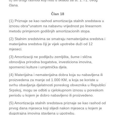
8) svi drugi rashodi koji nisu u skladu sa st. 1. i 2. ovog
člana.
Član 18
(1) Priznaje se kao rashod amortizacija stalnih sredstava u
iznosu obra^unatom na nabavnu vrijednost po linearnom
metodu primjenom godišnjih amortizacionih stopa.
(2) Stalnim sredstvima se smatraju nematerijalna sredstva i
materijalna sredstva čiji je vijek upotrebe duži od 12
mjeseci.
(3) Amortizaciji ne podliježu zemljišta, šume i slična
obnovljiva prirodna bogatstva, investiciona imovina,
spomenici kulture i umjetnička djela.
(4) Materijalna i nematerijalna dobra koja su nabavljena ili
proizvedena za manje od 1.000 KM, a koja se koriste u
svrhu obavljanja djelatnosti poreskog obveznika u Republici
Srpskoj, mogu se odbiti u cjelokupnom iznosu u poreskom
periodu u kojem je dobro nabavljeno ili proizvedeno.
(5) Amortizacija stalnih sredstava priznaje se kao rashod od
prvog dana mjeseca koji slijedi nakon mjeseca u kojem je
dugotrajna imovina stavljena u upotrebu.