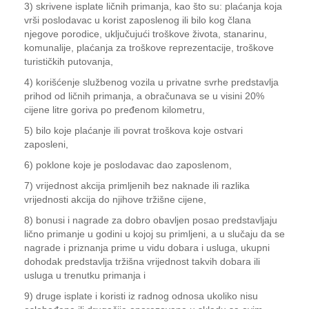
3) skrivene isplate ličnih primanja, kao što su: plaćanja koja
vrši poslodavac u korist zaposlenog ili bilo kog člana
njegove porodice, uključujući troškove života, stanarinu,
komunalije, plaćanja za troškove reprezentacije, troškove
turističkih putovanja,
4) korišćenje službenog vozila u privatne svrhe predstavlja
prihod od ličnih primanja, a obračunava se u visini 20%
cijene litre goriva po pređenom kilometru,
5) bilo koje plaćanje ili povrat troškova koje ostvari
zaposleni,
6) poklone koje je poslodavac dao zaposlenom,
7) vrijednost akcija primljenih bez naknade ili razlika
vrijednosti akcija do njihove tržišne cijene,
8) bonusi i nagrade za dobro obavljen posao predstavljaju
lično primanje u godini u kojoj su primljeni, a u slučaju da se
nagrade i priznanja prime u vidu dobara i usluga, ukupni
dohodak predstavlja tržišna vrijednost takvih dobara ili
usluga u trenutku primanja i
9) druge isplate i koristi iz radnog odnosa ukoliko nisu