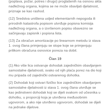
(poplava, požar, potres i drugo) proglašenih na osnovu akta
nadležnog organa, kojima se ne može obavljati djelatnost,
priznaje se kao rashod.
(12) Sredstva uništena usljed elementarnih nepogoda ili
prirodnih katastrofa popisom utvrđuje popisna komisija
nadležnog organa, a o izvršenom popisu obavezno se
sačinjavaju zapisnik i popisna lista.
(13) Za obračun amortizacije po linearnom metodu iz stava
1. ovog člana primjenjuju se stope koje se primjenjuju
prilikom obračuna osnovice poreza na dobit.
Član 19
(1) Ako više lica ostvaruje dohodak zajedničkim obavljanjem
samostalne djelatnosti, svako od njih plaća porez na dio koji
mu pripada od zajednički ostvarenog dohotka.
(2) Dohodak koji ostvari fizičko lice zajedničkim obavljanjem
samostalne djelatnosti iz stava 1. ovog člana utvrđuje se
kao jedinstveni dohodak koji se dijeli svakom od učesnika u
dohotku, u proporciji koja je utvrđena međusobnim
ugovorom, a ako nije utvrđeno ugovorom, dohodak se dijeli
na jednake dijelove.