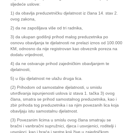
sljedeće uslove:
1) da obavlja preduzetničku djelatnost iz člana 14. stav 2.
ovog zakona,
2) da ne zapošljava više od tri radnika,
3) da ukupan godišnji prihod malog preduzetnika po
osnovu obavljanja te djelatnosti ne prelazi iznos od 100.000
KM, odnosno da nije registrovan kao obveznik poreza na
dodatu vrijednost,
4) da ne ostvaruje prihod zajedničkim obavljanjem te
djelatnosti,
5) u čiju djelatnost ne ulažu druga lica.
(2) Prihodom od samostalne djelatnosti, u smislu
utvrđivanja ispunjenosti uslova iz stava 1. tačka 3) ovog
člana, smatra se prihod samostalnog preduzetnika, kao i
zbir prihoda tog preduzetnika i sa njim povezanih lica koja
obavljaju istu samostalnu djelatnost.
(3) Povezanim licima u smislu ovog člana smatraju se
bračni i vanbračni supružnici, djeca i usvojenici, roditelji i
usvojioci, kao i braća i sestre koji žive u zajedničkom