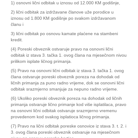
1) osnovni lični odbitak u iznosu od 12.000 KM godišnje,
2) lični odbitak za izdržavane članove uže porodice u
iznosu od 1.800 KM godišnje po svakom izdržavanom
članu i
3) lični odbitak po osnovu kamate plaćene na stambeni
kredit.
(4) Poreski obveznik ostvaruje pravo na osnovni lični
odbitak iz stava 3. tačka 1. ovog člana na mjesečnom nivou
prilikom isplate ličnog primanja.
(5) Pravo na osnovni lični odbitak iz stava 3. tačka 1. ovog
člana ostvaruje poreski obveznik poreza na dohodak od
ličnih primanja za puno radno vrijeme, dok se osnovni lični
odbitak srazmjerno smanjuje za nepuno radno vrijeme.
(6) Ukoliko poreski obveznik poreza na dohodak od ličnih
primanja ostvaruje lično primanje kod više isplatilaca, pravo
na osnovni lični odbitak ostvaruje srazmjerno vremenu
provedenom kod svakog isplatioca ličnog primanja.
(7) Pravo na lični odbitak poreske osnovice iz stava 3. t. 2. i
3. ovog člana poreski obveznik ostvaruje na mjesečnom