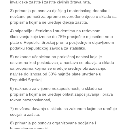
invalidske zaštite i zaštite civilnih žrtava rata,
3) primanja po osnovu dječijeg i materinskog dodatka i
novčane pomoći za opremu novorođene djece u skladu sa
propisima kojima se uređuje dječija zaštita,
4) stipendije učenicima i studentima na redovnom
školovanju koje iznose do 75% prosječne mjesečne neto
plate u Republici Srpskoj prema posljednjem objavljenom
podatku Republičkog zavoda za statistiku,
5) naknade učenicima na praktičnoj nastavi koja je
ostvarena kod poslodavca, a nastava se obavlja u skladu
sa propisima kojima se uređuje srednje obrazovanje,
najviše do iznosa od 50% najniže plate utvrđene u
Republici Srpskoj,
6) naknadu za vrijeme nezaposlenosti, u skladu sa
propisima kojima se uređuje oblast zapošljavanja i prava
tokom nezaposlenosti,
7) novčana davanja u skladu sa zakonom kojim se uređuje
socijalna zaštita,
8) primanja po osnovu organizovane socijalne i
humanitarne pomoći,