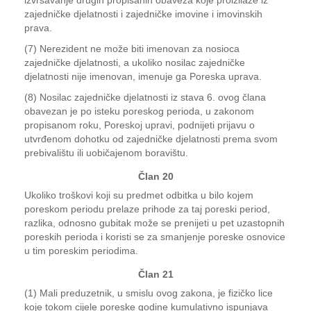
izvršavanje drugih propisanih obaveza koje proizilaze iz
zajedničke djelatnosti i zajedničke imovine i imovinskih
prava.
(7) Nerezident ne može biti imenovan za nosioca
zajedničke djelatnosti, a ukoliko nosilac zajedničke
djelatnosti nije imenovan, imenuje ga Poreska uprava.
(8) Nosilac zajedničke djelatnosti iz stava 6. ovog člana
obavezan je po isteku poreskog perioda, u zakonom
propisanom roku, Poreskoj upravi, podnijeti prijavu o
utvrđenom dohotku od zajedničke djelatnosti prema svom
prebivalištu ili uobičajenom boravištu.
Član 20
Ukoliko troškovi koji su predmet odbitka u bilo kojem
poreskom periodu prelaze prihode za taj poreski period,
razlika, odnosno gubitak može se prenijeti u pet uzastopnih
poreskih perioda i koristi se za smanjenje poreske osnovice
u tim poreskim periodima.
Član 21
(1) Mali preduzetnik, u smislu ovog zakona, je fizičko lice
koje tokom cijele poreske godine kumulativno ispunjava