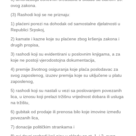
ovog zakona.
(3) Rashodi koji se ne priznaju:
1) plaćeni porezi na dohodak od samostalne djelatnosti u
Republici Srpskoj,
2) kamate i kazne koje su plaćene zbog kršenja zakona i
drugih propisa,
3) rashodi koji su evidentirani u poslovnim knjigama, a za
koje ne postoji vjerodostojna dokumentacija,
4) premije životnog osiguranja koje plaća poslodavac za
svog zaposlenog, izuzev premija koje su uključene u platu
zaposlenog,
5) rashodi koji su nastali u vezi sa poslovanjem povezanih
lica, u iznosu koji prelazi tržišnu vrijednost dobara ili usluga
na tržištu,
6) gubitak od prodaje ili prenosa bilo koje imovine između
povezanih lica,
7) donacije političkim strankama i