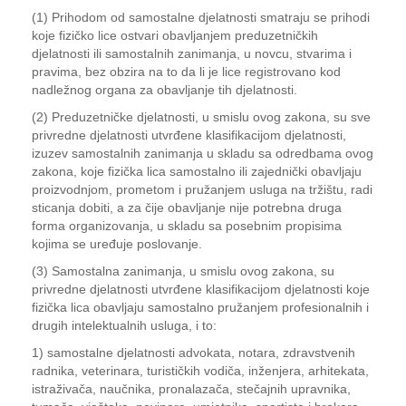
(1) Prihodom od samostalne djelatnosti smatraju se prihodi
koje fizičko lice ostvari obavljanjem preduzetničkih
djelatnosti ili samostalnih zanimanja, u novcu, stvarima i
pravima, bez obzira na to da li je lice registrovano kod
nadležnog organa za obavljanje tih djelatnosti.
(2) Preduzetničke djelatnosti, u smislu ovog zakona, su sve
privredne djelatnosti utvrđene klasifikacijom djelatnosti,
izuzev samostalnih zanimanja u skladu sa odredbama ovog
zakona, koje fizička lica samostalno ili zajednički obavljaju
proizvodnjom, prometom i pružanjem usluga na tržištu, radi
sticanja dobiti, a za čije obavljanje nije potrebna druga
forma organizovanja, u skladu sa posebnim propisima
kojima se uređuje poslovanje.
(3) Samostalna zanimanja, u smislu ovog zakona, su
privredne djelatnosti utvrđene klasifikacijom djelatnosti koje
fizička lica obavljaju samostalno pružanjem profesionalnih i
drugih intelektualnih usluga, i to:
1) samostalne djelatnosti advokata, notara, zdravstvenih
radnika, veterinara, turističkih vodiča, inženjera, arhitekata,
istraživača, naučnika, pronalazača, stečajnih upravnika,