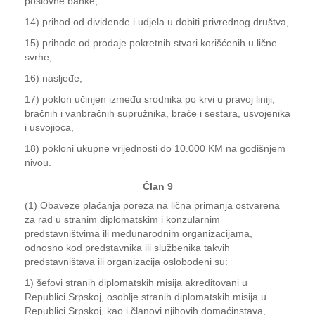
poslovne banke,
14) prihod od dividende i udjela u dobiti privrednog društva,
15) prihode od prodaje pokretnih stvari korišćenih u lične
svrhe,
16) nasljeđe,
17) poklon učinjen između srodnika po krvi u pravoj liniji,
bračnih i vanbračnih supružnika, braće i sestara, usvojenika
i usvojioca,
18) pokloni ukupne vrijednosti do 10.000 KM na godišnjem
nivou.
Član 9
(1) Obaveze plaćanja poreza na lična primanja ostvarena
za rad u stranim diplomatskim i konzularnim
predstavništvima ili međunarodnim organizacijama,
odnosno kod predstavnika ili službenika takvih
predstavništava ili organizacija oslobođeni su:
1) šefovi stranih diplomatskih misija akreditovani u
Republici Srpskoj, osoblje stranih diplomatskih misija u
Republici Srpskoj, kao i članovi njihovih domaćinstava,