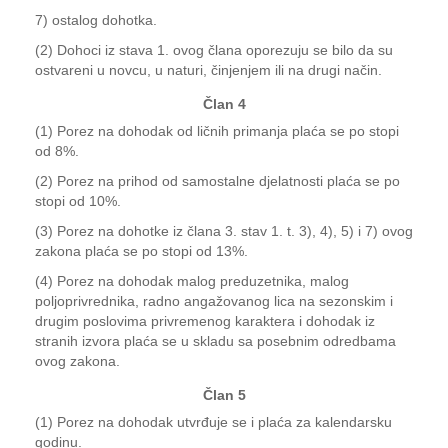
7) ostalog dohotka.
(2) Dohoci iz stava 1. ovog člana oporezuju se bilo da su
ostvareni u novcu, u naturi, činjenjem ili na drugi način.
Član 4
(1) Porez na dohodak od ličnih primanja plaća se po stopi
od 8%.
(2) Porez na prihod od samostalne djelatnosti plaća se po
stopi od 10%.
(3) Porez na dohotke iz člana 3. stav 1. t. 3), 4), 5) i 7) ovog
zakona plaća se po stopi od 13%.
(4) Porez na dohodak malog preduzetnika, malog
poljoprivrednika, radno angažovanog lica na sezonskim i
drugim poslovima privremenog karaktera i dohodak iz
stranih izvora plaća se u skladu sa posebnim odredbama
ovog zakona.
Član 5
(1) Porez na dohodak utvrđuje se i plaća za kalendarsku
godinu.