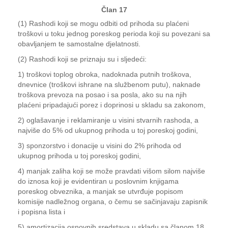
Član 17
(1) Rashodi koji se mogu odbiti od prihoda su plaćeni
troškovi u toku jednog poreskog perioda koji su povezani sa
obavljanjem te samostalne djelatnosti.
(2) Rashodi koji se priznaju su i sljedeći:
1) troškovi toplog obroka, nadoknada putnih troškova,
dnevnice (troškovi ishrane na službenom putu), naknade
troškova prevoza na posao i sa posla, ako su na njih
plaćeni pripadajući porez i doprinosi u skladu sa zakonom,
2) oglašavanje i reklamiranje u visini stvarnih rashoda, a
najviše do 5% od ukupnog prihoda u toj poreskoj godini,
3) sponzorstvo i donacije u visini do 2% prihoda od
ukupnog prihoda u toj poreskoj godini,
4) manjak zaliha koji se može pravdati višom silom najviše
do iznosa koji je evidentiran u poslovnim knjigama
poreskog obveznika, a manjak se utvrđuje popisom
komisije nadležnog organa, o čemu se sačinjavaju zapisnik
i popisna lista i
5) amortizacija osnovnih sredstava u skladu sa članom 18.