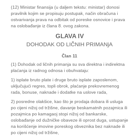
(12) Ministar finansija (u daljem tekstu: ministar) donosi
pravilnik kojim se propisuju postupak, način obračuna i
ostvarivanja prava na odbitak od poreske osnovice i prava
na oslobađanje iz člana 8. ovog zakona.
GLAVA IV
DOHODAK OD LIČNIH PRIMANjA
Član 11
(1) Dohodak od ličnih primanja su sva direktna i indirektna
plaćanja iz radnog odnosa i obuhvataju:
1) isplate bruto plate i druge bruto isplate zaposlenom,
uključujući regres, topli obrok, plaćanje prekovremenog
rada, bonuse, naknade i dodatke na uslove rada,
2) posredne olakšice, kao što je prodaja dobara ili usluga
po cijeni nižoj od tržišne, davanje beskamatnih pozajmica ili
pozajmica po kamagaoj stopi nižoj od bankarske,
oslobađanje od dužničke obaveze ili oprost duga, ustupanje
na korišćenje imovine poreskog obveznika bez naknade ili
po cijeni nižoj od tržišne,