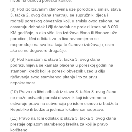
nivou na osnovu poreske kartice.
(8) Pod izdržavanim članovima uže porodice u smislu stava
3. tačka 2. ovog člana smatraju se supružnik, djeca i
roditelji poreskog obveznika koji, u smislu ovog zakona, ne
ostvaruju dohodak i čiji dohodak ne prelazi iznos od 3.000
KM godišnje, a ako više lica izdržava člana ili članove uže
porodice, lični odbitak za ta lica ravnomjerno se
raspoređuje na sva lica koja te članove izdržavaju, osim
ako se ne dogovore drugačije.
(9) Pod kamatom iz stava 3. tačka 3. ovog člana
podrazumijeva se kamata plaćena u poreskoj godini na
stambeni kredit koji je poreski obveznik uzeo u cilju
rješavanja svog stambenog pitanja i to za prvu
nepokretnost.
(10) Pravo na lični odbitak iz stava 3. tačka 3. ovog člana
ne može ostvariti poreski obveznik koji istovremeno
ostvaruje pravo na subvenciju po istom osnovu iz budžeta
Republike ili budžeta jedinica lokalne samouprave.
(11) Pravo na lični odbitak iz stava 3. tačka 3. ovog člana
prestaje otplatom stambenog kredita za koji je pravo
korišteno.