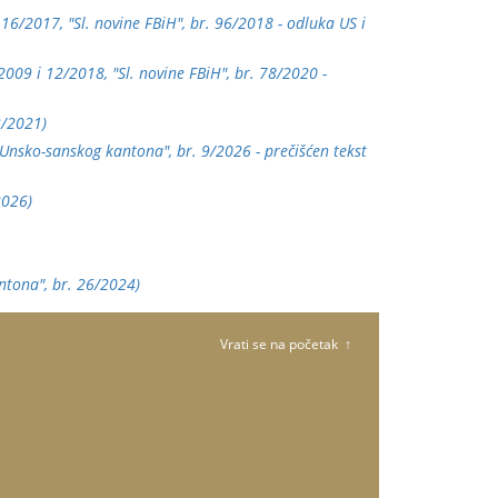
 16/2017, "Sl. novine FBiH", br. 96/2018 - odluka US i
2009 i 12/2018, "Sl. novine FBiH", br. 78/2020 -
3/2021)
k Unsko-sanskog kantona", br. 9/2026 - prečišćen tekst
2026)
ntona", br. 26/2024)
Vrati se na početak ↑