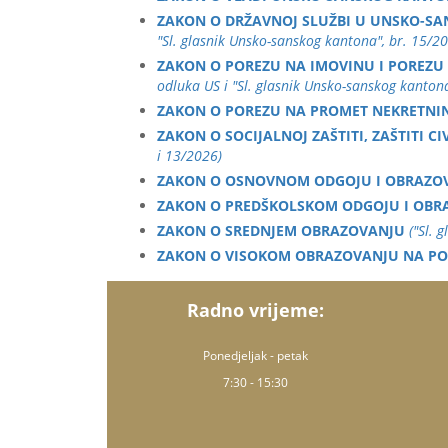
ZAKON O DRŽAVNOJ SLUŽBI U UNSKO-S
"Sl. glasnik Unsko-sanskog kantona", br. 15/2
ZAKON O POREZU NA IMOVINU I POREZU 
odluka US i "Sl. glasnik Unsko-sanskog kanton
ZAKON O POREZU NA PROMET NEKRETNI
ZAKON O SOCIJALNOJ ZAŠTITI, ZAŠTITI C
i 13/2026)
ZAKON O OSNOVNOM ODGOJU I OBRAZO
ZAKON O PREDŠKOLSKOM ODGOJU I OBR
ZAKON O SREDNJEM OBRAZOVANJU
("Sl. 
ZAKON O VISOKOM OBRAZOVANJU NA P
Radno vrijeme:
Ponedjeljak - petak
7:30 - 15:30