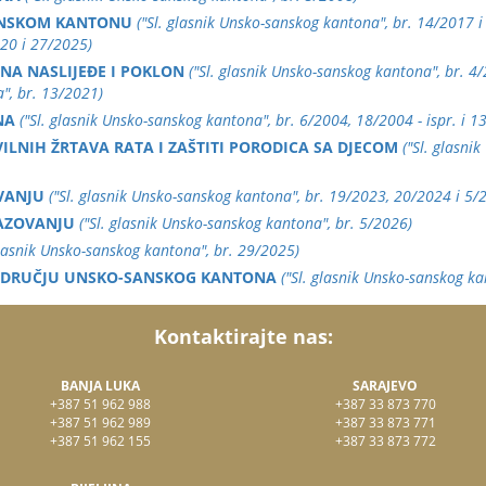
ANSKOM KANTONU
("Sl. glasnik Unsko-sanskog kantona", br. 14/2017 i
020 i 27/2025)
NA NASLIJEĐE I POKLON
("Sl. glasnik Unsko-sanskog kantona", br. 4/
a", br. 13/2021)
NA
("Sl. glasnik Unsko-sanskog kantona", br. 6/2004, 18/2004 - ispr. i 1
IVILNIH ŽRTAVA RATA I ZAŠTITI PORODICA SA DJECOM
("Sl. glasni
VANJU
("Sl. glasnik Unsko-sanskog kantona", br. 19/2023, 20/2024 i 5/
AZOVANJU
("Sl. glasnik Unsko-sanskog kantona", br. 5/2026)
glasnik Unsko-sanskog kantona", br. 29/2025)
ODRUČJU UNSKO-SANSKOG KANTONA
("Sl. glasnik Unsko-sanskog ka
Kontaktirajte nas:
BANJA LUKA
SARAJEVO
+387 51 962 988
+387 33 873 770
+387 51 962 989
+387 33 873 771
+387 51 962 155
+387 33 873 772