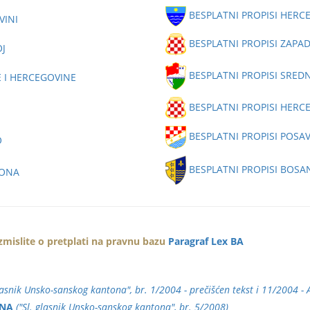
BESPLATNI PROPISI HER
VINI
BESPLATNI PROPISI ZA
OJ
BESPLATNI PROPISI SRE
E I HERCEGOVINE
BESPLATNI PROPISI HER
BESPLATNI PROPISI POS
O
BESPLATNI PROPISI BOS
TONA
azmislite o pretplati na pravnu bazu
Paragraf Lex BA
glasnik Unsko-sanskog kantona", br. 1/2004 - prečišćen tekst i 11/2004 -
ONA
("Sl. glasnik Unsko-sanskog kantona", br. 5/2008)