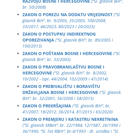
RAZVOJU BOSNE I HERCEGOVINE
("Sl. glasnik BiH",
br. 50/2008)
ZAKON O POREZU NA DODATU VRIJEDNOST
("Sl.
glasnik BiH", br. 9/2005, 35/2005, 100/2008,
33/2017, 46/2023, 80/2023 i 20/2025)
ZAKON O POSTUPKU INDIREKTNOG
OPOREZIVANJA
("Sl. glasnik BiH", br. 89/2005 i
100/2013)
ZAKON O POŠTAMA BOSNE I HERCEGOVINE
("Sl.
glasnik BiH", br. 33/2005)
ZAKON O PRAVOBRANILAŠTVU BOSNE I
HERCEGOVINE
("Sl. glasnik BiH", br. 8/2002,
10/2002 - ispr, 44/2004, 102/2009 i 47/2014)
ZAKON O PREBIVALIŠTU I BORAVIŠTU
DRŽAVLJANA BOSNE I HERCEGOVINE
("Sl. glasnik
BiH", br. 32/2001, 56/2008 i 58/2015)
ZAKON O PREKRŠAJIMA
("Sl. glasnik BiH", br.
41/2007, 18/2012, 36/2014, 81/2015 i 65/2020)
ZAKON O PREMJERU I KATASTRU NEKRETNINA
("Sl. glasnik SRBiH", br. 22/1984, 12/1987, 26/1990 i
36/1990, "Sl. list RBiH", br.4/1993 - dr. uredba i "Sl.