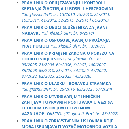
PRAVILNIK O OBILJEŽAVANJU I KONTROLI
KRETANJA ŽIVOTINJA U BOSNI I HERCEGOVINI
("Sl. glasnik BiH", br. 13/2010, 79/2010, 25/2011,
103/2011, 41/2012, 52/2015, 2/2016 i 66/2016)
PRAVILNIK O OBUCI SLUŽBENIKA ZA JAVNE
NABAVKE
("Sl. glasnik BiH", br. 8/2018)
PRAVILNIK O OSPOSOBLJAVANJU PRUŽANJA
PRVE POMOĆI
("Sl. glasnik BiH", br. 13/2007)
PRAVILNIK O PRIMJENI ZAKONA O POREZU NA
DODATU VRIJEDNOST
("Sl. glasnik BiH", br.
93/2005, 21/2006, 60/2006, 6/2007, 100/2007,
35/2008, 65/2010, 85/2017, 44/2020, 47/2022,
87/2022, 62/2023, 25/2025 i 45/2026)
PRAVILNIK O ULASKU I BORAVKU STRANACA
("Sl. glasnik BiH", br. 25/2016, 83/2022 i 57/2024)
PRAVILNIK O UTVRĐIVANJU TEHNIČKIH
ZAHTJEVA I UPRAVNIH POSTUPAKA U VEZI SA
LETAČKIM OSOBLJEM U CIVILNOM
VAZDUHOPLOVSTVU
("Sl. glasnik BiH", br. 86/2022)
PRAVILNIK O ZDRAVSTVENIM USLOVIMA KOJE
MORA ISPUNJAVATI VOZAČ MOTORNOG VOZILA