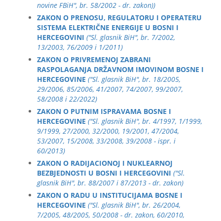
novine FBiH", br. 58/2002 - dr. zakon))
ZAKON O PRENOSU, REGULATORU I OPERATERU
SISTEMA ELEKTRIČNE ENERGIJE U BOSNI I
HERCEGOVINI
("Sl. glasnik BiH", br. 7/2002,
13/2003, 76/2009 i 1/2011)
ZAKON O PRIVREMENOJ ZABRANI
RASPOLAGANJA DRŽAVNOM IMOVINOM BOSNE I
HERCEGOVINE
("Sl. glasnik BiH", br. 18/2005,
29/2006, 85/2006, 41/2007, 74/2007, 99/2007,
58/2008 i 22/2022)
ZAKON O PUTNIM ISPRAVAMA BOSNE I
HERCEGOVINE
("Sl. glasnik BiH", br. 4/1997, 1/1999,
9/1999, 27/2000, 32/2000, 19/2001, 47/2004,
53/2007, 15/2008, 33/2008, 39/2008 - ispr. i
60/2013)
ZAKON O RADIJACIONOJ I NUKLEARNOJ
BEZBJEDNOSTI U BOSNI I HERCEGOVINI
("Sl.
glasnik BiH", br. 88/2007 i 87/2013 - dr. zakon)
ZAKON O RADU U INSTITUCIJAMA BOSNE I
HERCEGOVINE
("Sl. glasnik BiH", br. 26/2004,
7/2005, 48/2005, 50/2008 - dr. zakon, 60/2010,