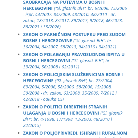
SAOBRAĆAJA NA PUTEVIMA U BOSNI I
HERCEGOVINI
("Sl. glasnik BiH", br. 6/2006, 75/2006
- ispr, 44/2007, 84/2009, 48/2010, 48/2010 - dr.
zakon, 18/2013, 8/2017, 89/2017, 9/2018, 46/2023,
88/2023 i 35/2026)
ZAKON O PARNIČNOM POSTUPKU PRED SUDOM
BOSNE I HERCEGOVINE
("Sl. glasnik BiH", br.
36/2004, 84/2007, 58/2013, 94/2016 i 34/2021)
ZAKON O POLAGANJU PRAVOSUDNOG ISPITA U
BOSNI I HERCEGOVINI
("Sl. glasnik BiH", br.
33/2004, 56/2008 i 62/2011)
ZAKON O POLICIJSKIM SLUŽBENICIMA BOSNE I
HERCEGOVINE
("Sl. glasnik BiH", br. 27/2004,
63/2004, 5/2006, 58/2006, 58/2006, 15/2008,
50/2008 - dr. zakon, 63/2008, 35/2009, 7/2012 i
42/2018 - odluka US)
ZAKON O POLITICI DIREKTNIH STRANIH
ULAGANJA U BOSNI I HERCEGOVINI
("Sl. glasnik
BiH", br. 4/1998, 17/1998, 13/2003, 48/2010 i
22/2015)
ZAKON O POLJOPRIVREDI, ISHRANI I RURALNOM