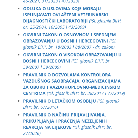
46/2021, 31/2023 i 47/2023)
ODLUKA O USLOVIMA KOJE MORAJU
ISPUNJAVATI OVLAŠTENI VETERINARSKI
DIJAGNOSTIČKI LABORATORIJI
("Sl. glasnik BiH",
br. 25/2004, 16/2005 i 43/2009)
OKVIRNI ZAKON O OSNOVNOM I SREDNJEM
OBRAZOVANJU U BOSNI I HERCEGOVINI
("Sl.
glasnik BiH", br. 18/2003 i 88/2007 - dr. zakon)
OKVIRNI ZAKON O VISOKOM OBRAZOVANJU U
BOSNI I HERCEGOVINI
("Sl. glasnik BiH", br.
59/2007 i 59/2009)
PRAVILNIK O DOZVOLAMA KONTROLORA
VAZDUŠNOG SAOBRAĆAJA, ORGANIZACIJAMA
ZA OBUKU I VAZDUHOPLOVNO-MEDICINSKIM
CENTRIMA
("Sl. glasnik BiH", br. 38/2017 i 77/2019)
PRAVILNIK O LETAČKOM OSOBLJU
("Sl. glasnik
BiH", br. 67/2016)
PRAVILNIK O NAČINU PRIJAVLJIVANJA,
PRIKUPLJANJA I PRAĆENJA NEŽELJENIH
REAKCIJA NA LIJEKOVE
("Sl. glasnik BiH", br.
27/2026)