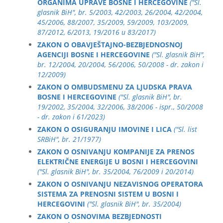
ORGANIMA UPRAVE BOSNE I HERCEGOVINE
("Sl.
glasnik BiH", br. 5/2003, 42/2003, 26/2004, 42/2004,
45/2006, 88/2007, 35/2009, 59/2009, 103/2009,
87/2012, 6/2013, 19/2016 и 83/2017)
ZAKON O OBAVJEŠTAJNO-BEZBJEDNOSNOJ
AGENCIJI BOSNE I HERCEGOVINE
("Sl. glasnik BiH",
br. 12/2004, 20/2004, 56/2006, 50/2008 - dr. zakon i
12/2009)
ZAKON O OMBUDSMENU ZA LJUDSKA PRAVA
BOSNE I HERCEGOVINE
("Sl. glasnik BiH", br.
19/2002, 35/2004, 32/2006, 38/2006 - ispr., 50/2008
- dr. zakon i 61/2023)
ZAKON O OSIGURANJU IMOVINE I LICA
("Sl. list
SRBiH", br. 21/1977)
ZAKON O OSNIVANJU KOMPANIJE ZA PRENOS
ELEKTRIČNE ENERGIJE U BOSNI I HERCEGOVINI
("Sl. glasnik BiH", br. 35/2004, 76/2009 i 20/2014)
ZAKON O OSNIVANJU NEZAVISNOG OPERATORA
SISTEMA ZA PRENOSNI SISTEM U BOSNI I
HERCEGOVINI
("Sl. glasnik BiH", br. 35/2004)
ZAKON O OSNOVIMA BEZBJEDNOSTI