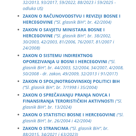
32/2013, 93/2017, 59/2022, 88/2023 i 59/2025 -
odluka US)
ZAKON O RAČUNOVODSTVU I REVIZIJI BOSNE I
HERCEGOVINE
("Sl. glasnik BiH", br. 42/2004)
ZAKON O SAVJETU MINISTARA BOSNE I
HERCEGOVINE
("Sl. glasnik BiH", br. 38/2002,
30/2003, 42/2003, 81/2006, 76/2007, 81/2007 i
24/2008)
ZAKON O SISTEMU INDIREKTNOG
OPOREZIVANJA U BOSNI I HERCEGOVINI
("Sl.
glasnik BiH", br. 44/2003, 52/2004, 34/2007, 4/2008,
50/2008 - dr. zakon, 49/2009, 32/2013 i 91/2017)
ZAKON O SPOLJNOTRGOVINSKOJ POLITICI BIH
("Sl. glasnik BiH", br. 7/1998 i 35/2004)
ZAKON O SPREČAVANJU PRANJA NOVCA I
FINANSIRANJA TERORISTIČKIH AKTIVNOSTI
("Sl.
glasnik BiH", br. 13/2024)
ZAKON O STATISTICI BOSNE I HERCEGOVINE
("Sl.
glasnik BiH", br. 26/2004 i 42/2004)
ZAKON O STRANCIMA
("Sl. glasnik BiH", br.
88/2015, 34/2021 i 63/2023)