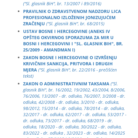
("Sl. glasnik BiH", br. 13/2007 i 89/2016)
PRAVILNIK O ZDRAVSTVENOM NADZORU LICA
PROFESIONALNO IZLOŽENIH JONIZUJUĆEM
ZRAČENJU
("Sl. glasnik BiH", br. 68/2015)
USTAV BOSNE I HERCEGOVINE (ANEKS IV
OPŠTEG OKVIRNOG SPORAZUMA ZA MIR U
BOSNI I HERCEGOVINI I "SL. GLASNIK BIH", BR.
25/2009 - AMANDMAN I)
ZAKON BOSNE I HERCEGOVINE O IZVRŠENJU
KRIVIČNIH SANKCIJA, PRITVORA I DRUGIH
MJERA
("Sl. glasnik BiH", br. 22/2016 - prečišćen
tekst)
ZAKON O ADMINISTRATIVNIM TAKSAMA
("Sl.
glasnik BiH", br. 16/2002, 19/2002, 43/2004, 8/2006,
76/2006, 13/2007 - dr. odluka, 76/2007, 3/2008 - dr.
odluka, 42/2008 - dr. odluka, 3/2010 - dr. odluka,
98/2012, 15/2014 - dr. odluka, 78/2014 - dr. odluka,
32/2017 - dr. odluka, 62/2017 - dr. odluka, 53/2017 -
dr. odluka, 73/2017 - dr. odluka, 68/2019 - dr.
odluka, 18/2020 - dr. odluka, 30/2022 - dr. odluka,
83/2022 - dr. odluka , 32/2023 - dr. odluka, 14/2025