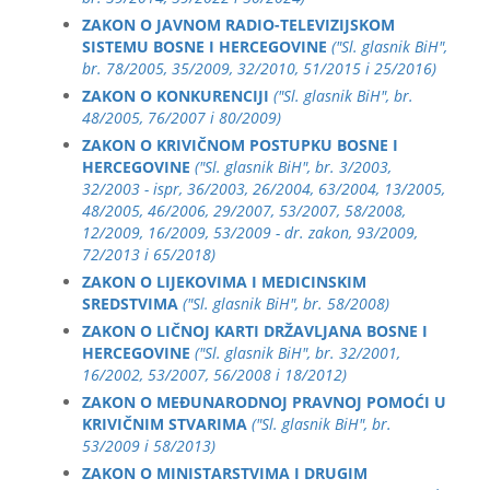
ZAKON O JAVNOM RADIO-TELEVIZIJSKOM
SISTEMU BOSNE I HERCEGOVINE
("Sl. glasnik BiH",
br. 78/2005, 35/2009, 32/2010, 51/2015 i 25/2016)
ZAKON O KONKURENCIJI
("Sl. glasnik BiH", br.
48/2005, 76/2007 i 80/2009)
ZAKON O KRIVIČNOM POSTUPKU BOSNE I
HERCEGOVINE
("Sl. glasnik BiH", br. 3/2003,
32/2003 - ispr, 36/2003, 26/2004, 63/2004, 13/2005,
48/2005, 46/2006, 29/2007, 53/2007, 58/2008,
12/2009, 16/2009, 53/2009 - dr. zakon, 93/2009,
72/2013 i 65/2018)
ZAKON O LIJEKOVIMA I MEDICINSKIM
SREDSTVIMA
("Sl. glasnik BiH", br. 58/2008)
ZAKON O LIČNOJ KARTI DRŽAVLJANA BOSNE I
HERCEGOVINE
("Sl. glasnik BiH", br. 32/2001,
16/2002, 53/2007, 56/2008 i 18/2012)
ZAKON O MEĐUNARODNOJ PRAVNOJ POMOĆI U
KRIVIČNIM STVARIMA
("Sl. glasnik BiH", br.
53/2009 i 58/2013)
ZAKON O MINISTARSTVIMA I DRUGIM