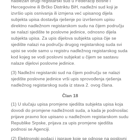
nadležan drugi registarski sud u Federaciji Bosne i
Hercegovine ili Brčko Distriktu BiH, nadležni sud koji je
izvršio upis osnivanja ili izmjena već upisanog dijela
subjekta upisa dostavlja rješenje po izvršenom upisu
direktno nadležnom registarskom sudu na čijem području
se nalazi sjedište te poslovne jedinice, odnosno dijela
subjekta upisa. Za upis dijelova subjekta upisa čije se
sjedište nalazi na području drugog registarskog suda svi
upisi se vode samo u registru nadležnog registarskog suda
kod kojeg se vodi poslovni subjekat u čijem se sastavu
nalaze dijelovi poslovne jedinice.
(3) Nadležni registarski sud na čijem području se nalazi
sjedište poslovne jedinice vrši upis sprovođenja rješenja
nadležnog registarskog suda iz stava 2. ovog člana.
Član 18
(1) U slučaju upisa promjene sjedišta subjekta upisa koja
dovodi do promjene nadležnosti suda, a kada je podnosilac
prijave pravno lice upisano u nadležnom registarskom sudu
Republike Srpske, prijava za upis promjene sjedišta
podnosi se Agenciji.
(2) Elektronski podaci i isprave koje se odnose na poslovni