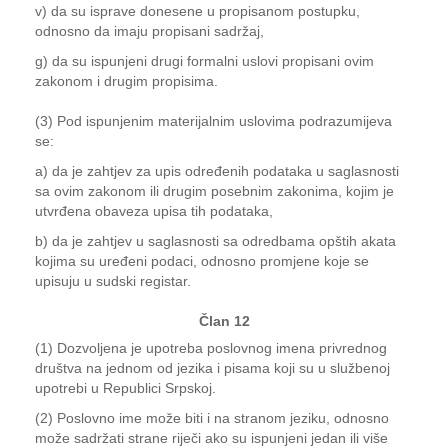
v) da su isprave donesene u propisanom postupku,
odnosno da imaju propisani sadržaj,
g) da su ispunjeni drugi formalni uslovi propisani ovim
zakonom i drugim propisima.
(3) Pod ispunjenim materijalnim uslovima podrazumijeva
se:
a) da je zahtjev za upis određenih podataka u saglasnosti
sa ovim zakonom ili drugim posebnim zakonima, kojim je
utvrđena obaveza upisa tih podataka,
b) da je zahtjev u saglasnosti sa odredbama opštih akata
kojima su uređeni podaci, odnosno promjene koje se
upisuju u sudski registar.
Član 12
(1) Dozvoljena je upotreba poslovnog imena privrednog
društva na jednom od jezika i pisama koji su u službenoj
upotrebi u Republici Srpskoj.
(2) Poslovno ime može biti i na stranom jeziku, odnosno
može sadržati strane riječi ako su ispunjeni jedan ili više