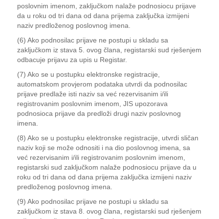
poslovnim imenom, zaključkom nalaže podnosiocu prijave
da u roku od tri dana od dana prijema zaključka izmijeni
naziv predloženog poslovnog imena.
(6) Ako podnosilac prijave ne postupi u skladu sa
zaključkom iz stava 5. ovog člana, registarski sud rješenjem
odbacuje prijavu za upis u Registar.
(7) Ako se u postupku elektronske registracije,
automatskom provjerom podataka utvrdi da podnosilac
prijave predlaže isti naziv sa već rezervisanim i/ili
registrovanim poslovnim imenom, JIS upozorava
podnosioca prijave da predloži drugi naziv poslovnog
imena.
(8) Ako se u postupku elektronske registracije, utvrdi sličan
naziv koji se može odnositi i na dio poslovnog imena, sa
već rezervisanim i/ili registrovanim poslovnim imenom,
registarski sud zaključkom nalaže podnosiocu prijave da u
roku od tri dana od dana prijema zaključka izmijeni naziv
predloženog poslovnog imena.
(9) Ako podnosilac prijave ne postupi u skladu sa
zaključkom iz stava 8. ovog člana, registarski sud rješenjem