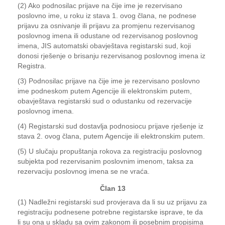
(2) Ako podnosilac prijave na čije ime je rezervisano
poslovno ime, u roku iz stava 1. ovog člana, ne podnese
prijavu za osnivanje ili prijavu za promjenu rezervisanog
poslovnog imena ili odustane od rezervisanog poslovnog
imena, JIS automatski obavještava registarski sud, koji
donosi rješenje o brisanju rezervisanog poslovnog imena iz
Registra.
(3) Podnosilac prijave na čije ime je rezervisano poslovno
ime podneskom putem Agencije ili elektronskim putem,
obavještava registarski sud o odustanku od rezervacije
poslovnog imena.
(4) Registarski sud dostavlja podnosiocu prijave rješenje iz
stava 2. ovog člana, putem Agencije ili elektronskim putem.
(5) U slučaju propuštanja rokova za registraciju poslovnog
subjekta pod rezervisanim poslovnim imenom, taksa za
rezervaciju poslovnog imena se ne vraća.
Član 13
(1) Nadležni registarski sud provjerava da li su uz prijavu za
registraciju podnesene potrebne registarske isprave, te da
li su ona u skladu sa ovim zakonom ili posebnim propisima