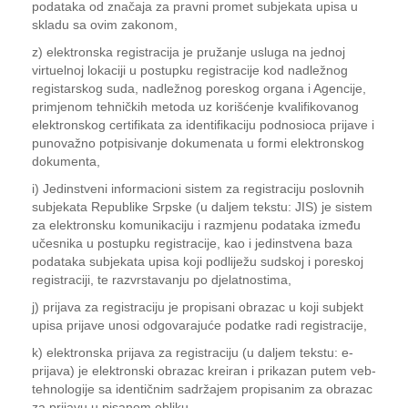
podataka od značaja za pravni promet subjekata upisa u
skladu sa ovim zakonom,
z) elektronska registracija je pružanje usluga na jednoj
virtuelnoj lokaciji u postupku registracije kod nadležnog
registarskog suda, nadležnog poreskog organa i Agencije,
primjenom tehničkih metoda uz korišćenje kvalifikovanog
elektronskog certifikata za identifikaciju podnosioca prijave i
punovažno potpisivanje dokumenata u formi elektronskog
dokumenta,
i) Jedinstveni informacioni sistem za registraciju poslovnih
subjekata Republike Srpske (u daljem tekstu: JIS) je sistem
za elektronsku komunikaciju i razmjenu podataka između
učesnika u postupku registracije, kao i jedinstvena baza
podataka subjekata upisa koji podliježu sudskoj i poreskoj
registraciji, te razvrstavanju po djelatnostima,
j) prijava za registraciju je propisani obrazac u koji subjekt
upisa prijave unosi odgovarajuće podatke radi registracije,
k) elektronska prijava za registraciju (u daljem tekstu: e-
prijava) je elektronski obrazac kreiran i prikazan putem veb-
tehnologije sa identičnim sadržajem propisanim za obrazac
za prijavu u pisanom obliku,