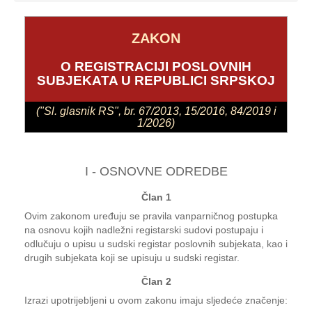
ZAKON
O REGISTRACIJI POSLOVNIH
SUBJEKATA U REPUBLICI SRPSKOJ
("Sl. glasnik RS", br. 67/2013, 15/2016, 84/2019 i
1/2026)
I - OSNOVNE ODREDBE
Član 1
Ovim zakonom uređuju se pravila vanparničnog postupka
na osnovu kojih nadležni registarski sudovi postupaju i
odlučuju o upisu u sudski registar poslovnih subjekata, kao i
drugih subjekata koji se upisuju u sudski registar.
Član 2
Izrazi upotrijebljeni u ovom zakonu imaju sljedeće značenje: