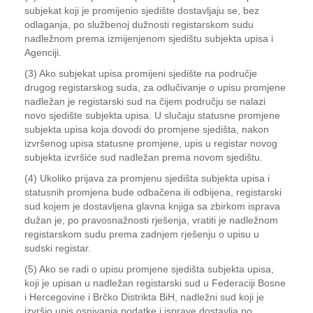
subjekat koji je promijenio sjedište dostavljaju se, bez
odlaganja, po službenoj dužnosti registarskom sudu
nadležnom prema izmijenjenom sjedištu subjekta upisa i
Agenciji.
(3) Ako subjekat upisa promijeni sjedište na područje
drugog registarskog suda, za odlučivanje o upisu promjene
nadležan je registarski sud na čijem području se nalazi
novo sjedište subjekta upisa. U slučaju statusne promjene
subjekta upisa koja dovodi do promjene sjedišta, nakon
izvršenog upisa statusne promjene, upis u registar novog
subjekta izvršiće sud nadležan prema novom sjedištu.
(4) Ukoliko prijava za promjenu sjedišta subjekta upisa i
statusnih promjena bude odbačena ili odbijena, registarski
sud kojem je dostavljena glavna knjiga sa zbirkom isprava
dužan je, po pravosnažnosti rješenja, vratiti je nadležnom
registarskom sudu prema zadnjem rješenju o upisu u
sudski registar.
(5) Ako se radi o upisu promjene sjedišta subjekta upisa,
koji je upisan u nadležan registarski sud u Federaciji Bosne
i Hercegovine i Brčko Distrikta BiH, nadležni sud koji je
izvršio upis osnivanja podatke i isprave dostavlja po