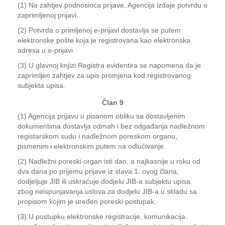
(1) Na zahtjev podnosioca prijave, Agencija izdaje potvrdu o
zaprimljenoj prijavi.
(2) Potvrda o primljenoj e-prijavi dostavlja se putem
elektronske pošte koja je registrovana kao elektronska
adresa u e-prijavi.
(3) U glavnoj knjizi Registra evidentira se napomena da je
zaprimljen zahtjev za upis promjena kod registrovanog
subjekta upisa.
Član 9
(1) Agencija prijavu u pisanom obliku sa dostavljenim
dokumentima dostavlja odmah i bez odgađanja nadležnom
registarskom sudu i nadležnom poreskom organu,
pismenim i elektronskim putem na odlučivanje.
(2) Nadležni poreski organ isti dan, a najkasnije u roku od
dva dana po prijemu prijave iz stava 1. ovog člana,
dodjeljuje JIB ili uskraćuje dodjelu JIB-a subjektu upisa
zbog neispunjavanja uslova za dodjelu JIB-a u skladu sa
propisom kojim je uređen poreski postupak.
(3) U postupku elektronske registracije, komunikacija