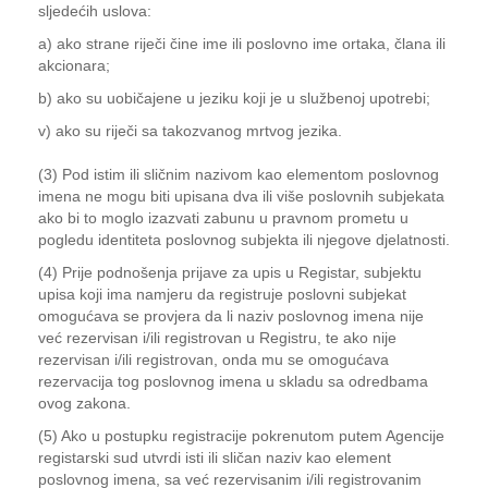
sljedećih uslova:
a) ako strane riječi čine ime ili poslovno ime ortaka, člana ili
akcionara;
b) ako su uobičajene u jeziku koji je u službenoj upotrebi;
v) ako su riječi sa takozvanog mrtvog jezika.
(3) Pod istim ili sličnim nazivom kao elementom poslovnog
imena ne mogu biti upisana dva ili više poslovnih subjekata
ako bi to moglo izazvati zabunu u pravnom prometu u
pogledu identiteta poslovnog subjekta ili njegove djelatnosti.
(4) Prije podnošenja prijave za upis u Registar, subjektu
upisa koji ima namjeru da registruje poslovni subjekat
omogućava se provjera da li naziv poslovnog imena nije
već rezervisan i/ili registrovan u Registru, te ako nije
rezervisan i/ili registrovan, onda mu se omogućava
rezervacija tog poslovnog imena u skladu sa odredbama
ovog zakona.
(5) Ako u postupku registracije pokrenutom putem Agencije
registarski sud utvrdi isti ili sličan naziv kao element
poslovnog imena, sa već rezervisanim i/ili registrovanim