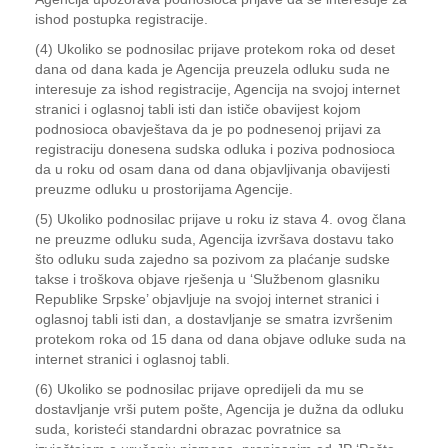
ishod postupka registracije.
(4) Ukoliko se podnosilac prijave protekom roka od deset
dana od dana kada je Agencija preuzela odluku suda ne
interesuje za ishod registracije, Agencija na svojoj internet
stranici i oglasnoj tabli isti dan ističe obavijest kojom
podnosioca obavještava da je po podnesenoj prijavi za
registraciju donesena sudska odluka i poziva podnosioca
da u roku od osam dana od dana objavljivanja obavijesti
preuzme odluku u prostorijama Agencije.
(5) Ukoliko podnosilac prijave u roku iz stava 4. ovog člana
ne preuzme odluku suda, Agencija izvršava dostavu tako
što odluku suda zajedno sa pozivom za plaćanje sudske
takse i troškova objave rješenja u ‘Službenom glasniku
Republike Srpske’ objavljuje na svojoj internet stranici i
oglasnoj tabli isti dan, a dostavljanje se smatra izvršenim
protekom roka od 15 dana od dana objave odluke suda na
internet stranici i oglasnoj tabli.
(6) Ukoliko se podnosilac prijave opredijeli da mu se
dostavljanje vrši putem pošte, Agencija je dužna da odluku
suda, koristeći standardni obrazac povratnice sa