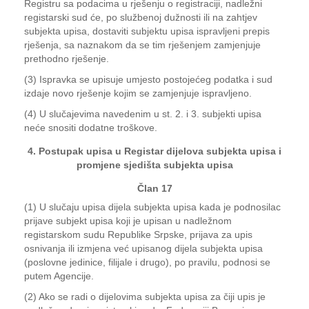
Registru sa podacima u rješenju o registraciji, nadležni
registarski sud će, po službenoj dužnosti ili na zahtjev
subjekta upisa, dostaviti subjektu upisa ispravljeni prepis
rješenja, sa naznakom da se tim rješenjem zamjenjuje
prethodno rješenje.
(3) Ispravka se upisuje umjesto postojećeg podatka i sud
izdaje novo rješenje kojim se zamjenjuje ispravljeno.
(4) U slučajevima navedenim u st. 2. i 3. subjekti upisa
neće snositi dodatne troškove.
4. Postupak upisa u Registar dijelova subjekta upisa i
promjene sjedišta subjekta upisa
Član 17
(1) U slučaju upisa dijela subjekta upisa kada je podnosilac
prijave subjekt upisa koji je upisan u nadležnom
registarskom sudu Republike Srpske, prijava za upis
osnivanja ili izmjena već upisanog dijela subjekta upisa
(poslovne jedinice, filijale i drugo), po pravilu, podnosi se
putem Agencije.
(2) Ako se radi o dijelovima subjekta upisa za čiji upis je