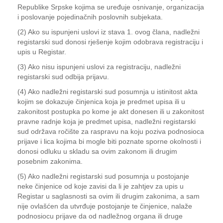
Republike Srpske kojima se uređuje osnivanje, organizacija
i poslovanje pojedinačnih poslovnih subjekata.
(2) Ako su ispunjeni uslovi iz stava 1. ovog člana, nadležni
registarski sud donosi rješenje kojim odobrava registraciju i
upis u Registar.
(3) Ako nisu ispunjeni uslovi za registraciju, nadležni
registarski sud odbija prijavu.
(4) Ako nadležni registarski sud posumnja u istinitost akta
kojim se dokazuje činjenica koja je predmet upisa ili u
zakonitost postupka po kome je akt donesen ili u zakonitost
pravne radnje koja je predmet upisa, nadležni registarski
sud održava ročište za raspravu na koju poziva podnosioca
prijave i lica kojima bi mogle biti poznate sporne okolnosti i
donosi odluku u skladu sa ovim zakonom ili drugim
posebnim zakonima.
(5) Ako nadležni registarski sud posumnja u postojanje
neke činjenice od koje zavisi da li je zahtjev za upis u
Registar u saglasnosti sa ovim ili drugim zakonima, a sam
nije ovlašćen da utvrđuje postojanje te činjenice, nalaže
podnosiocu prijave da od nadležnog organa ili druge