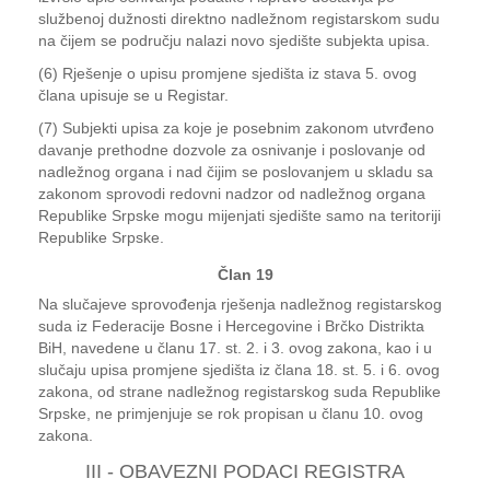
službenoj dužnosti direktno nadležnom registarskom sudu
na čijem se području nalazi novo sjedište subjekta upisa.
(6) Rješenje o upisu promjene sjedišta iz stava 5. ovog
člana upisuje se u Registar.
(7) Subjekti upisa za koje je posebnim zakonom utvrđeno
davanje prethodne dozvole za osnivanje i poslovanje od
nadležnog organa i nad čijim se poslovanjem u skladu sa
zakonom sprovodi redovni nadzor od nadležnog organa
Republike Srpske mogu mijenjati sjedište samo na teritoriji
Republike Srpske.
Član 19
Na slučajeve sprovođenja rješenja nadležnog registarskog
suda iz Federacije Bosne i Hercegovine i Brčko Distrikta
BiH, navedene u članu 17. st. 2. i 3. ovog zakona, kao i u
slučaju upisa promjene sjedišta iz člana 18. st. 5. i 6. ovog
zakona, od strane nadležnog registarskog suda Republike
Srpske, ne primjenjuje se rok propisan u članu 10. ovog
zakona.
III - OBAVEZNI PODACI REGISTRA