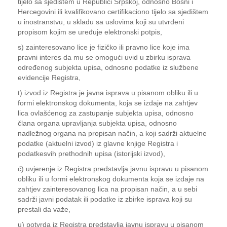
tijelo sa sjedištem u Republici Srpskoj, odnosno Bosni i
Hercegovini ili kvalifikovano certifikaciono tijelo sa sjedištem
u inostranstvu, u skladu sa uslovima koji su utvrđeni
propisom kojim se uređuje elektronski potpis,
s) zainteresovano lice je fizičko ili pravno lice koje ima
pravni interes da mu se omogući uvid u zbirku isprava
određenog subjekta upisa, odnosno podatke iz službene
evidencije Registra,
t) izvod iz Registra je javna isprava u pisanom obliku ili u
formi elektronskog dokumenta, koja se izdaje na zahtjev
lica ovlašćenog za zastupanje subjekta upisa, odnosno
člana organa upravljanja subjekta upisa, odnosno
nadležnog organa na propisan način, a koji sadrži aktuelne
podatke (aktuelni izvod) iz glavne knjige Registra i
podatkesvih prethodnih upisa (istorijski izvod),
ć) uvjerenje iz Registra predstavlja javnu ispravu u pisanom
obliku ili u formi elektronskog dokumenta koja se izdaje na
zahtjev zainteresovanog lica na propisan način, a u sebi
sadrži javni podatak ili podatke iz zbirke isprava koji su
prestali da važe,
u) potvrda iz Registra predstavlja javnu ispravu u pisanom