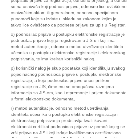
potpisalo prijavu za registraciju, odnosno prijedlog, a odnosi
se na osnivača koji podnosi prijavu, odnosno lice ovlašćeno
osnivačkim aktom ili generalnom, odnosno specijalnom
punomoći koje su izdate u skladu sa zakonom kojim je
takvo lice ovlašćeno da podnese prijavu za upis u Registar,
o) podnosilac prijave u postupku elektronske registracije je
podnosilac prijave koji je registrovan u JIS-u i koji ima
metod autentikacije, odnosno metod utvrđivanja identiteta
učesnika u postupku elektronske registracije i elektronskog
potpisivanja, te ima kreiran korisnički nalog,
p) korisnički nalog je skup podataka koji identifikuju svakog
pojedinačnog podnosioca prijave u postupku elektronske
registracije, a koje podnosilac prijave unosi prilikom
registracije na JIS, čime mu se omogućava razmjena
informacija sa JIS-om, kao i otpremanje i prijem dokumenta
u formi elektronskog dokumenta,
r) metod autentikacije, odnosno metod utvrđivanja
identiteta učesnika u postupku elektronske registracije i
elektronskog potpisivanja predstavlja kvalifikovani
elektronski certifikat podnosioca prijave uz pomoć kojeg se
vrši prijava na JIS i koji izdaje kvalifikovano certifikaciono