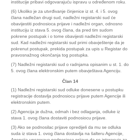
institucije pribavi odgovarajuću ispravu u određenom roku.
(6) Ukoliko je za utvrđivanje činjenice iz st. 4. i 5. ovog
člana nadležan drugi sud, nadležni registarski sud će
obavijestiti podnosioca prijave i nadležni organ, odnosno
instituciju iz stava 5. ovog člana, da pred tim sudom
pokrene postupak i o tome obavijesti nadležni registarski
sud. Kad nadležni registarski sud primi obavještenje da je
pokrenut postupak, prekida postupak za upis u Registar do
pravosnažnog okončanja tog postupka.
(7) Nadležni registarski sud o radnjama opisanim u st. 1. do
5. ovog člana elektronskim putem obavještava Agenciju.
Član 14
(1) Nadležni registarski sud odluke donesene u postupku
registracije dostavlja podnosiocu prijave putem Agencije ili
elektronskim putem.
(2) Agencija je dužna, odmah i bez odlaganja, odluke iz
stava 1. ovog člana dostaviti podnosiocu prijave.
(3) Ako se podnosilac prijave opredijeli da mu se odluka
suda iz stava 1. ovog člana dostavlja na šalteru Agencije,
Agencija upozorava podnosioca prijave da se interesuje za