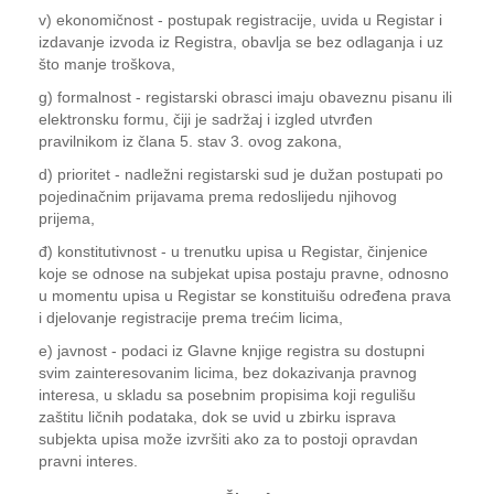
v) ekonomičnost - postupak registracije, uvida u Registar i
izdavanje izvoda iz Registra, obavlja se bez odlaganja i uz
što manje troškova,
g) formalnost - registarski obrasci imaju obaveznu pisanu ili
elektronsku formu, čiji je sadržaj i izgled utvrđen
pravilnikom iz člana 5. stav 3. ovog zakona,
d) prioritet - nadležni registarski sud je dužan postupati po
pojedinačnim prijavama prema redoslijedu njihovog
prijema,
đ) konstitutivnost - u trenutku upisa u Registar, činjenice
koje se odnose na subjekat upisa postaju pravne, odnosno
u momentu upisa u Registar se konstituišu određena prava
i djelovanje registracije prema trećim licima,
e) javnost - podaci iz Glavne knjige registra su dostupni
svim zainteresovanim licima, bez dokazivanja pravnog
interesa, u skladu sa posebnim propisima koji regulišu
zaštitu ličnih podataka, dok se uvid u zbirku isprava
subjekta upisa može izvršiti ako za to postoji opravdan
pravni interes.