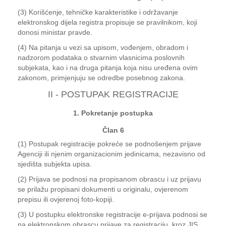
(3) Korišćenje, tehničke karakteristike i održavanje
elektronskog dijela registra propisuje se pravilnikom, koji
donosi ministar pravde.
(4) Na pitanja u vezi sa upisom, vođenjem, obradom i
nadzorom podataka o stvarnim vlasnicima poslovnih
subjekata, kao i na druga pitanja koja nisu uređena ovim
zakonom, primjenjuju se odredbe posebnog zakona.
II - POSTUPAK REGISTRACIJE
1. Pokretanje postupka
Član 6
(1) Postupak registracije pokreće se podnošenjem prijave
Agenciji ili njenim organizacionim jedinicama, nezavisno od
sjedišta subjekta upisa.
(2) Prijava se podnosi na propisanom obrascu i uz prijavu
se prilažu propisani dokumenti u originalu, ovjerenom
prepisu ili ovjerenoj foto-kopiji.
(3) U postupku elektronske registracije e-prijava podnosi se
na elektronskom obrascu prijave za registraciju, kroz JIS,