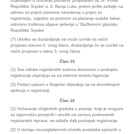
izvještajem o uručenju pismena, propisanim od JP ‘Pošte
Republike Srpske’ a. d. Banja Luka, putem pošte pošalje na
adresu za prijem pismena navedenoj u prijavi za
registraciju, zajedno sa pozivom za plaćanje sudske takse,
odnosno troškova objave rješenja u ‘Službenom glasniku
Republike Srpske’.
(7) Ukoliko se dostavljanje ne može izvršiti na način
propisan stavom 6. ovog člana, dostavljanje će se izvršiti na
način propisan u stavu 5. ovog člana.
Član 15
(1) Sve odluke registarskih sudova donesene u postupku
registracije objavljuju se na internet stranici Agencije.
(2) Podaci upisani u Registar objavljuju se sa donošenjem
rješenja o registraciji.
Član 16
(1) Uočavanje očiglednih grešaka u pisanju, koje je moguće
sa sigurnošću provjeriti i utvrditi na osnovu podnesenih
registarskih isprava, ne odlaže dalji postupak registracije.
(2) U slučaju neusaglašenosti između podataka upisanih u