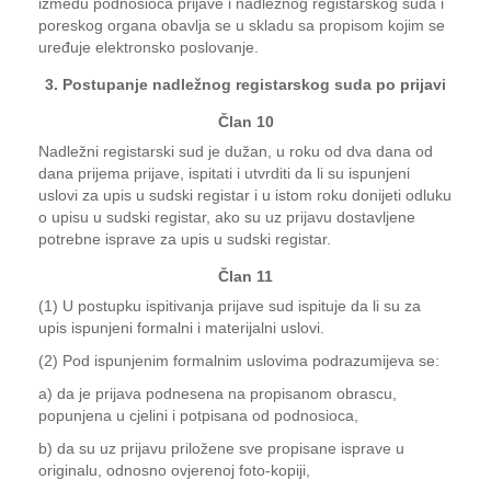
između podnosioca prijave i nadležnog registarskog suda i
poreskog organa obavlja se u skladu sa propisom kojim se
uređuje elektronsko poslovanje.
3. Postupanje nadležnog registarskog suda po prijavi
Član 10
Nadležni registarski sud je dužan, u roku od dva dana od
dana prijema prijave, ispitati i utvrditi da li su ispunjeni
uslovi za upis u sudski registar i u istom roku donijeti odluku
o upisu u sudski registar, ako su uz prijavu dostavljene
potrebne isprave za upis u sudski registar.
Član 11
(1) U postupku ispitivanja prijave sud ispituje da li su za
upis ispunjeni formalni i materijalni uslovi.
(2) Pod ispunjenim formalnim uslovima podrazumijeva se:
a) da je prijava podnesena na propisanom obrascu,
popunjena u cjelini i potpisana od podnosioca,
b) da su uz prijavu priložene sve propisane isprave u
originalu, odnosno ovjerenoj foto-kopiji,