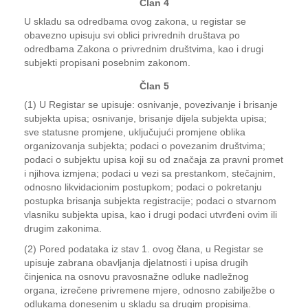
Član 4
U skladu sa odredbama ovog zakona, u registar se
obavezno upisuju svi oblici privrednih društava po
odredbama Zakona o privrednim društvima, kao i drugi
subjekti propisani posebnim zakonom.
Član 5
(1) U Registar se upisuje: osnivanje, povezivanje i brisanje
subjekta upisa; osnivanje, brisanje dijela subjekta upisa;
sve statusne promjene, uključujući promjene oblika
organizovanja subjekta; podaci o povezanim društvima;
podaci o subjektu upisa koji su od značaja za pravni promet
i njihova izmjena; podaci u vezi sa prestankom, stečajnim,
odnosno likvidacionim postupkom; podaci o pokretanju
postupka brisanja subjekta registracije; podaci o stvarnom
vlasniku subjekta upisa, kao i drugi podaci utvrđeni ovim ili
drugim zakonima.
(2) Pored podataka iz stav 1. ovog člana, u Registar se
upisuje zabrana obavljanja djelatnosti i upisa drugih
činjenica na osnovu pravosnažne odluke nadležnog
organa, izrečene privremene mjere, odnosno zabilježbe o
odlukama donesenim u skladu sa drugim propisima.