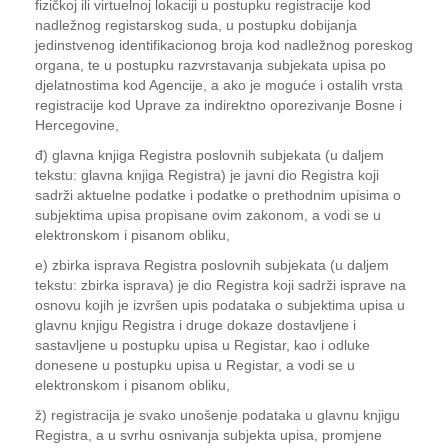
fizičkoj ili virtuelnoj lokaciji u postupku registracije kod
nadležnog registarskog suda, u postupku dobijanja
jedinstvenog identifikacionog broja kod nadležnog poreskog
organa, te u postupku razvrstavanja subjekata upisa po
djelatnostima kod Agencije, a ako je moguće i ostalih vrsta
registracije kod Uprave za indirektno oporezivanje Bosne i
Hercegovine,
đ) glavna knjiga Registra poslovnih subjekata (u daljem
tekstu: glavna knjiga Registra) je javni dio Registra koji
sadrži aktuelne podatke i podatke o prethodnim upisima o
subjektima upisa propisane ovim zakonom, a vodi se u
elektronskom i pisanom obliku,
e) zbirka isprava Registra poslovnih subjekata (u daljem
tekstu: zbirka isprava) je dio Registra koji sadrži isprave na
osnovu kojih je izvršen upis podataka o subjektima upisa u
glavnu knjigu Registra i druge dokaze dostavljene i
sastavljene u postupku upisa u Registar, kao i odluke
donesene u postupku upisa u Registar, a vodi se u
elektronskom i pisanom obliku,
ž) registracija je svako unošenje podataka u glavnu knjigu
Registra, a u svrhu osnivanja subjekta upisa, promjene