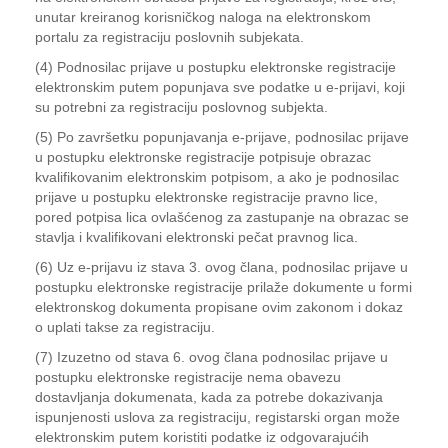
unutar kreiranog korisničkog naloga na elektronskom
portalu za registraciju poslovnih subjekata.
(4) Podnosilac prijave u postupku elektronske registracije
elektronskim putem popunjava sve podatke u e-prijavi, koji
su potrebni za registraciju poslovnog subjekta.
(5) Po završetku popunjavanja e-prijave, podnosilac prijave
u postupku elektronske registracije potpisuje obrazac
kvalifikovanim elektronskim potpisom, a ako je podnosilac
prijave u postupku elektronske registracije pravno lice,
pored potpisa lica ovlašćenog za zastupanje na obrazac se
stavlja i kvalifikovani elektronski pečat pravnog lica.
(6) Uz e-prijavu iz stava 3. ovog člana, podnosilac prijave u
postupku elektronske registracije prilaže dokumente u formi
elektronskog dokumenta propisane ovim zakonom i dokaz
o uplati takse za registraciju.
(7) Izuzetno od stava 6. ovog člana podnosilac prijave u
postupku elektronske registracije nema obavezu
dostavljanja dokumenata, kada za potrebe dokazivanja
ispunjenosti uslova za registraciju, registarski organ može
elektronskim putem koristiti podatke iz odgovarajućih