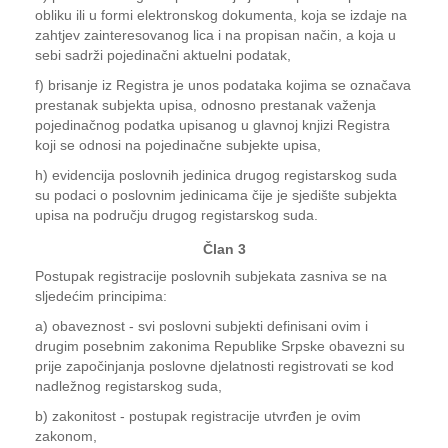
obliku ili u formi elektronskog dokumenta, koja se izdaje na
zahtjev zainteresovanog lica i na propisan način, a koja u
sebi sadrži pojedinačni aktuelni podatak,
f) brisanje iz Registra je unos podataka kojima se označava
prestanak subjekta upisa, odnosno prestanak važenja
pojedinačnog podatka upisanog u glavnoj knjizi Registra
koji se odnosi na pojedinačne subjekte upisa,
h) evidencija poslovnih jedinica drugog registarskog suda
su podaci o poslovnim jedinicama čije je sjedište subjekta
upisa na području drugog registarskog suda.
Član 3
Postupak registracije poslovnih subjekata zasniva se na
sljedećim principima:
a) obaveznost - svi poslovni subjekti definisani ovim i
drugim posebnim zakonima Republike Srpske obavezni su
prije započinjanja poslovne djelatnosti registrovati se kod
nadležnog registarskog suda,
b) zakonitost - postupak registracije utvrđen je ovim
zakonom,