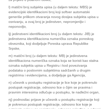
l) matični broj subjekta upisa (u daljem tekstu: MBS) je
evidencijski identifikacioni broj koji softver automatski
generiše prilikom otvaranja novog dosijea subjekta upisa u
osnivanju, a ovaj broj je jedinstven, nepromjenljiv i
neponovljiv,
lj) jedinstveni identifikacioni broj (u daljem tekstu: JIB) je
jedinstvena identifikaciona numerička oznaka poreskog
obveznika, koji dodjeljuje Poreska uprava Republike
Srpske,
m) matični broj (u daljem tekstu: MB) je jedinstvena
identifikaciona numerička oznaka koja se koristi kao stalna
oznaka subjekta upisa u Registru i kod povezivanja
podataka o poslovnim subjektima sadržanih u drugim
registrima i evidencijama, a dodjeljuje ga Agencija,
n) učesnik u postupku registracije je lice koje je pokrenulo
postupak registracije, odnosno lice o čijim se pravima i
pravnim interesima odlučuje u postupku, te nadležni organ,
nj) podnosilac prijave je učesnik u postupku registracije koji
je pokrenuo postupak registracije, odnosno lice koje je