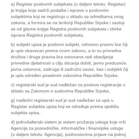
a) Registar poslovnih subjekata (u daljem tekstu: Registar)
je knjiga koja sadrži podatke i isprave o poslovnim
subjektima koji se registruju u skladu sa odredbama ovog
zakona, a formira se na teritoriji Republike Srpske i sastoji
se od glavne knjige Registra poslovnih subjekata i zbirke
isprava Registra poslovnih subjekata,
b) subjekt upisa je poslovni subjekt, odnosno pravno lice čiji
je upis obavezan prema ovom zakonu, a to su privredna
društva i druga pravna lica osnovana radi obavljanja
privredne djelatnosti u cilju sticanja dobiti, javno preduzeće,
javna ustanova, zadruga ili zadružni savez, kao i subjekti čiji
je upis određen posebnim zakonima Republike Srpske,
v) registarski sud je sud nadležan za poslove registracije u
skladu sa Zakonom o sudovima Republike Srpske,
g) nadležni registarski sud je sud nadležan za upis u
Registar subjekta upisa koji se određuje prema sjedištu
subjekta upisa,
d) jednošalterski sistem je sistem pružanja usluga koje vrši
Agencija za posredničke, informatičke i finansijske usluge
(u daljem tekstu: Agencija), podnosiocima prijave na jednoj