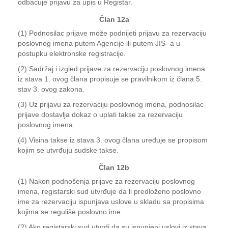
odbacuje prijavu za upis u Registar.
Član 12a
(1) Podnosilac prijave može podnijeti prijavu za rezervaciju
poslovnog imena putem Agencije ili putem JIS- a u
postupku elektronske registracije.
(2) Sadržaj i izgled prijave za rezervaciju poslovnog imena
iz stava 1. ovog člana propisuje se pravilnikom iz člana 5.
stav 3. ovog zakona.
(3) Uz prijavu za rezervaciju poslovnog imena, podnosilac
prijave dostavlja dokaz o uplati takse za rezervaciju
poslovnog imena.
(4) Visina takse iz stava 3. ovog člana uređuje se propisom
kojim se utvrđuju sudske takse.
Član 12b
(1) Nakon podnošenja prijave za rezervaciju poslovnog
imena, registarski sud utvrđuje da li predloženo poslovno
ime za rezervaciju ispunjava uslove u skladu sa propisima
kojima se reguliše poslovno ime.
(2) Ako registarski sud utvrdi da su ispunjeni uslovi iz stava