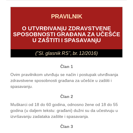
PRAVILNIK
O UTVRĐIVANjU ZDRAVSTVENE
SPOSOBNOSTI GRAĐANA ZA UČEŠĆE
U ZAŠTITI I SPASAVANjU
("Sl. glasnik RS", br. 12/2016)
Član 1
Ovim pravilnikom utvrđuju se način i postupak utvrđivanja
zdravstvene sposobnosti građana za učešće u zaštiti i
spasavanju.
Član 2
Muškarci od 18 do 60 godina, odnosno žene od 18 do 55
godina (u daljem tekstu: građani) dužni su da učestvuju u
izvršavanju zadataka zaštite i spasavanja.
Član 3