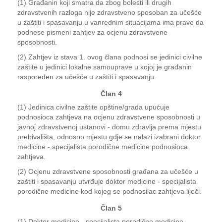
(1) Građanin koji smatra da zbog bolesti ili drugih
zdravstvenih razloga nije zdravstveno sposoban za učešće
u zaštiti i spasavanju u vanrednim situacijama ima pravo da
podnese pismeni zahtjev za ocjenu zdravstvene
sposobnosti.
(2) Zahtjev iz stava 1. ovog člana podnosi se jedinici civilne
zaštite u jedinici lokalne samouprave u kojoj je građanin
raspoređen za učešće u zaštiti i spasavanju.
Član 4
(1) Jedinica civilne zaštite opštine/grada upućuje
podnosioca zahtjeva na ocjenu zdravstvene sposobnosti u
javnoj zdravstvenoj ustanovi - domu zdravlja prema mjestu
prebivališta, odnosno mjestu gdje se nalazi izabrani doktor
medicine - specijalista porodične medicine podnosioca
zahtjeva.
(2) Ocjenu zdravstvene sposobnosti građana za učešće u
zaštiti i spasavanju utvrđuje doktor medicine - specijalista
porodične medicine kod kojeg se podnosilac zahtjeva liječi.
Član 5
(1) Doktor medicine - specijalista porodične medicine