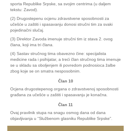
sporta Republike Srpske, sa svojim centrima (u daljem
tekstu: Zavod).
(2) Drugostepenu ocjenu zdravstvene sposobnosti za
učešće u zaštiti i spasavanju donosi stručni tim za svaki
pojedinačni slučaj.
(3) Direktor Zavoda imenuje stručni tim iz stava 2. ovog
člana, koji ima tri člana.
(4) Sastav stručnog tima obavezno čine: specijalista
medicine rada i psihijatar, a treći član stručnog tima imenuje
se u skladu sa oboljenjem ili povredom podnosioca žalbe
zbog koje se on smatra nesposobnim.
Član 10
Ocjena drugostepenog organa o zdravstvenoj sposobnosti
građana za učešće u zaštiti i spasavanju je konačna.
Član 11
Ovaj pravilnik stupa na snagu osmog dana od dana
objavljivanja u “Službenom glasniku Republike Srpske".