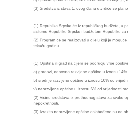
(3) Sredstva iz stava 1. ovog člana utvrdiće se pla
(1) Republika Srpska će iz republičkog budžeta, u 
sistemu Republike Srpske i budžetom Republike za 
(2) Program će se realizovati u dijelu koji je moguće
tekuću godinu.
(1) Opština ili grad na čijem se području vrše poslov
a) gradovi, odnosno razvijene opštine u iznosu 14% 
b) srednje razvijene opštine u iznosu 10% od vrijedn
v) nerazvijene opštine u iznosu 6% od vrijednosti ra
(2) Visinu sredstava iz prethodnog stava za svaku o
nepokretnosti.
(3) Izrazito nerazvijene opštine oslobođene su od ob