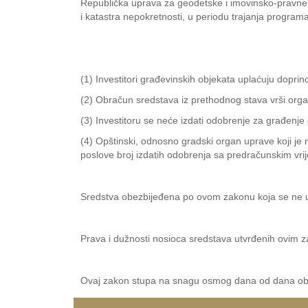
Republička uprava za geodetske i imovinsko-pravne 
i katastra nepokretnosti, u periodu trajanja progra
(1) Investitori građevinskih objekata uplaćuju dopri
(2) Obračun sredstava iz prethodnog stava vrši org
(3) Investitoru se neće izdati odobrenje za građenje
(4) Opštinski, odnosno gradski organ uprave koji je
poslove broj izdatih odobrenja sa predračunskim vri
Sredstva obezbijeđena po ovom zakonu koja se ne u
Prava i dužnosti nosioca sredstava utvrđenih ovim 
Ovaj zakon stupa na snagu osmog dana od dana obja