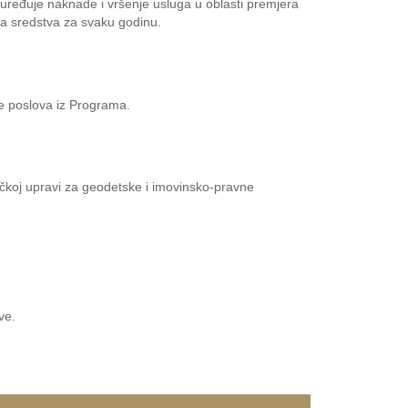
uređuje naknade i vršenje usluga u oblasti premjera
na sredstva za svaku godinu.
je poslova iz Programa.
ičkoj upravi za geodetske i imovinsko-pravne
ve.