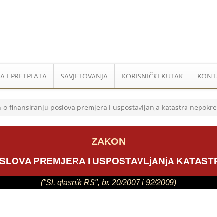
A I PRETPLATA
SAVJETOVANJA
KORISNIČKI KUTAK
KONT
 o finansiranju poslova premjera i uspostavljanja katastra nepokre
ZAKON
OSLOVA PREMJERA I USPOSTAVLjANjA KATAS
("Sl. glasnik RS", br. 20/2007 i 92/2009)