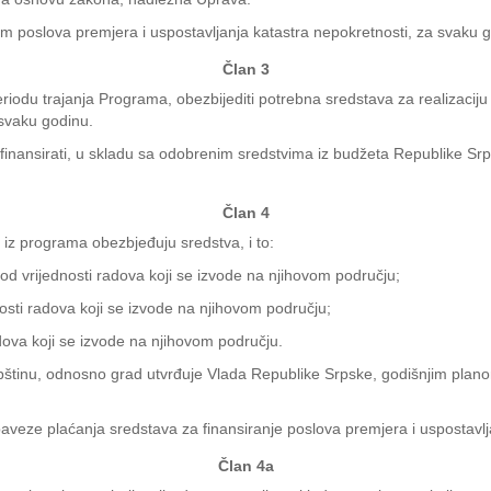
nom poslova premjera i uspostavljanja katastra nepokretnosti, za svaku
Član 3
periodu trajanja Programa, obezbijediti potrebna sredstava za realiza
svaku godinu.
 finansirati, u skladu sa odobrenim sredstvima iz budžeta Republike Srp
Član 4
i iz programa obezbjeđuju sredstva, i to:
od vrijednosti radova koji se izvode na njihovom području;
osti radova koji se izvode na njihovom području;
dova koji se izvode na njihovom području.
pštinu, odnosno grad utvrđuje Vlada Republike Srpske, godišnjim plano
aveze plaćanja sredstava za finansiranje poslova premjera i uspostavlj
Član 4a