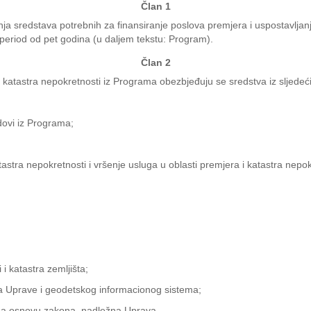
Član 1
ja sredstava potrebnih za finansiranje poslova premjera i uspostavljan
 period od pet godina (u daljem tekstu: Program).
Član 2
a katastra nepokretnosti iz Programa obezbjeđuju se sredstva iz sljedeći
dovi iz Programa;
stra nepokretnosti i vršenje usluga u oblasti premjera i katastra nepok
i katastra zemljišta;
ma Uprave i geodetskog informacionog sistema;
 na osnovu zakona, nadležna Uprava.