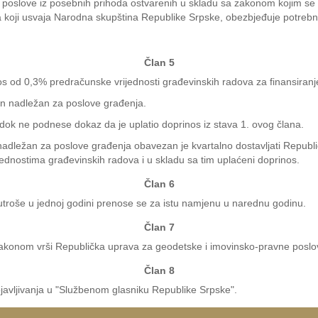
poslove iz posebnih prihoda ostvarenih u skladu sa zakonom kojim se 
ma koji usvaja Narodna skupština Republike Srpske, obezbjeđuje potreb
Član 5
nos od 0,3% predračunske vrijednosti građevinskih radova za finansiran
an nadležan za poslove građenja.
 dok ne podnese dokaz da je uplatio doprinos iz stava 1. ovog člana.
 nadležan za poslove građenja obavezan je kvartalno dostavljati Republ
jednostima građevinskih radova i u skladu sa tim uplaćeni doprinos.
Član 6
troše u jednoj godini prenose se za istu namjenu u narednu godinu.
Član 7
zakonom vrši Republička uprava za geodetske i imovinsko-pravne poslo
Član 8
vljivanja u "Službenom glasniku Republike Srpske".