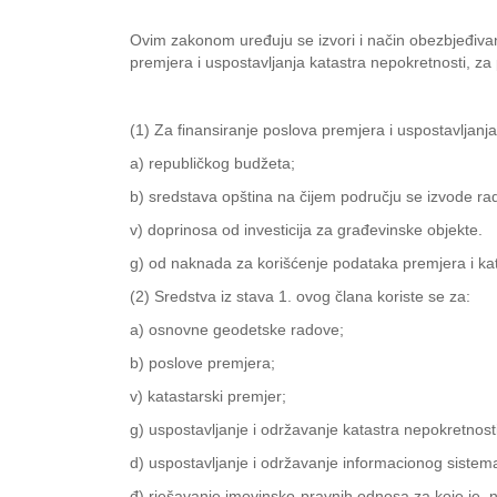
Ovim zakonom uređuju se izvori i način obezbjeđivan
premjera i uspostavljanja katastra nepokretnosti, za
(1) Za finansiranje poslova premjera i uspostavljanj
a) republičkog budžeta;
b) sredstava opština na čijem području se izvode ra
v) doprinosa od investicija za građevinske objekte.
g) od naknada za korišćenje podataka premjera i kata
(2) Sredstva iz stava 1. ovog člana koriste se za:
a) osnovne geodetske radove;
b) poslove premjera;
v) katastarski premjer;
g) uspostavljanje i održavanje katastra nepokretnosti 
d) uspostavljanje i održavanje informacionog siste
đ) rješavanje imovinsko-pravnih odnosa za koje je,