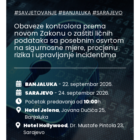
#SAVJETOVANJE
#BANJALUKA
#SARAJEVO
Obaveze kontrolora prema
novom Zakonu o zaštiti ličnih
podataka sa posebnim osvrtom
na sigurnosne mjere, procjenu
rizika i upravljanje incidentima
BANJALUKA
- 22. septembar 2026.
SARAJEVO
- 24. septembar 2026.
Početak predavanja od
10:00
h
Hotel Jelena
, Jovana Dučića 25,
Banjaluka
Hotel Hollywood
, Dr. Mustafe Pintola 23,
Sarajevo