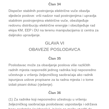
Član 34
Dispečer stabilnih postrojenja električne vuče obavlja
sljedeće poslove: vrši nadzor nad postrojenjima i upravlja
stabilnim postrojenjima električne vuče, obezbjeđuje
redovnu distribuciju električne energije i obezbjeđuje rad
ekipa KM, EEP i DU na terenu manipulacijama iz centra za
daljinsko upravljanje.
GLAVA VI
OBAVEZE POSLODAVCA
Član 35
Poslodavac može za obavljanje poslova više različitih
radnih mjesta rasporediti jednog radnika koji neposredno
učestvuje u vršenju željezničkog saobraćaja ako radnik
ispunjava uslove propisane za ta radna mjesta i o tome
izdati pisani dokaz (rješenje).
Član 36
(1) Za radnike koji neposredno učestvuju u vršenju
željezničkog saobraćaja poslodavac uspostavlja i održava