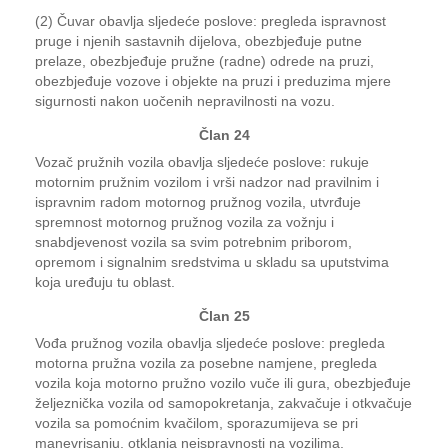
(2) Čuvar obavlja sljedeće poslove: pregleda ispravnost
pruge i njenih sastavnih dijelova, obezbjeđuje putne
prelaze, obezbjeđuje pružne (radne) odrede na pruzi,
obezbjeđuje vozove i objekte na pruzi i preduzima mjere
sigurnosti nakon uočenih nepravilnosti na vozu.
Član 24
Vozač pružnih vozila obavlja sljedeće poslove: rukuje
motornim pružnim vozilom i vrši nadzor nad pravilnim i
ispravnim radom motornog pružnog vozila, utvrđuje
spremnost motornog pružnog vozila za vožnju i
snabdjevenost vozila sa svim potrebnim priborom,
opremom i signalnim sredstvima u skladu sa uputstvima
koja uređuju tu oblast.
Član 25
Vođa pružnog vozila obavlja sljedeće poslove: pregleda
motorna pružna vozila za posebne namjene, pregleda
vozila koja motorno pružno vozilo vuče ili gura, obezbjeđuje
željeznička vozila od samopokretanja, zakvačuje i otkvačuje
vozila sa pomoćnim kvačilom, sporazumijeva se pri
manevrisanju, otklanja neispravnosti na vozilima,