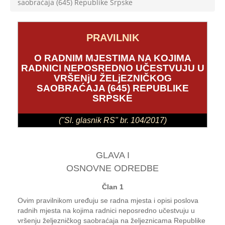
saobraćaja (645) Republike Srpske
PRAVILNIK
O RADNIM MJESTIMA NA KOJIMA
RADNICI NEPOSREDNO UČESTVUJU U
VRŠENjU ŽELjEZNIČKOG
SAOBRAĆAJA (645) REPUBLIKE
SRPSKE
("Sl. glasnik RS" br. 104/2017)
GLAVA I
OSNOVNE ODREDBE
Član 1
Ovim pravilnikom uređuju se radna mjesta i opisi poslova
radnih mjesta na kojima radnici neposredno učestvuju u
vršenju željezničkog saobraćaja na željeznicama Republike