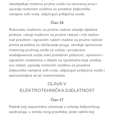
obezbjeđuje motorno pružno vozilo na otvorenoj pruzi i
upravlja motornim vozilima za posebne željezničke
namjene svih vrsta, uključujući priključna vozila.
Član 26
Rukovalac mašinom za pružne radove obavlja sljedeće
poslove: rukuje mašinom za pružne radove i vrši nadzor
nad pravilnim i ispravnim radom mašine za pružne radove
prema pravilima za održavanje pruga, utvrđuje spremnost
motornog pružnog vozila za vožnju i provjerava
snabdjevenost vozila svim potrebnim priborom, opremom i
signalnim sredstvima u skladu sa uputstvima koja uređuju
ovu oblast, upravlja motornim vozilima za posebne
željezničke namjene svih vrsta, uključujući priključna vozila i
sporazumijeva se pri manevrisanju.
GLAVA V
ELEKTROTEHNIČKA DJELATNOST
Član 27
Radnik koji neposredno učestvuje u vršenju željezničkog
saobraćaja, u smislu ovog pravilnika, jeste radnik koji