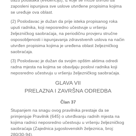
bazu podataka (evidenciju), iz koje se može utvrditi da
zaposleni ispunjava sve uslove utvrđene propisima kojima
se uređuje ova oblast.
(2) Poslodavac je dužan da prije isteka propisanog roka
uputi radnika, koji neposredno učestvuje u vršenju
željezničkog saobraćaja, na periodičnu provjeru stručne
osposobljenosti i ispunjavanja zdravstvenih uslova na način
utvrđen propisima kojima je uređena oblast željezničkog
saobraćaja.
(3) Poslodavac je dužan da svojim opštim aktima odredi
radna mjesta na kojima se obavljaju poslovi radnika koji
neposredno učestvuju u vršenju željezničkog saobraćaja.
GLAVA VII
PRELAZNA I ZAVRŠNA ODREDBA
Član 37
Stupanjem na snagu ovog pravilnika prestaje da se
primjenjuje Pravilnik (645) o utvrđivanju radnih mjesta na
kojima radnici neposredno učestvuju u vršenju željezničkog
saobraćaja (Zajednica jugoslovenskih željeznica, broj:
280/30-94).