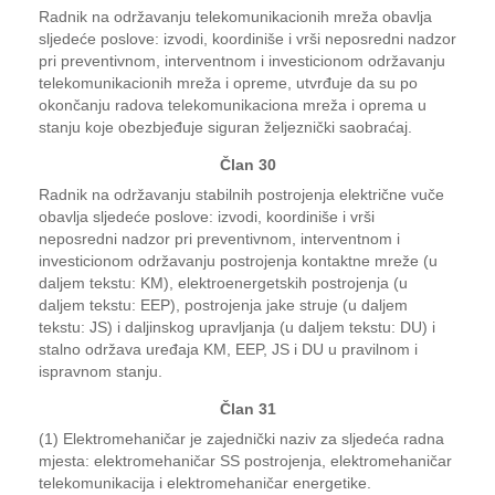
Radnik na održavanju telekomunikacionih mreža obavlja
sljedeće poslove: izvodi, koordiniše i vrši neposredni nadzor
pri preventivnom, interventnom i investicionom održavanju
telekomunikacionih mreža i opreme, utvrđuje da su po
okončanju radova telekomunikaciona mreža i oprema u
stanju koje obezbjeđuje siguran željeznički saobraćaj.
Član 30
Radnik na održavanju stabilnih postrojenja električne vuče
obavlja sljedeće poslove: izvodi, koordiniše i vrši
neposredni nadzor pri preventivnom, interventnom i
investicionom održavanju postrojenja kontaktne mreže (u
daljem tekstu: KM), elektroenergetskih postrojenja (u
daljem tekstu: EEP), postrojenja jake struje (u daljem
tekstu: JS) i daljinskog upravljanja (u daljem tekstu: DU) i
stalno održava uređaja KM, EEP, JS i DU u pravilnom i
ispravnom stanju.
Član 31
(1) Elektromehaničar je zajednički naziv za sljedeća radna
mjesta: elektromehaničar SS postrojenja, elektromehaničar
telekomunikacija i elektromehaničar energetike.