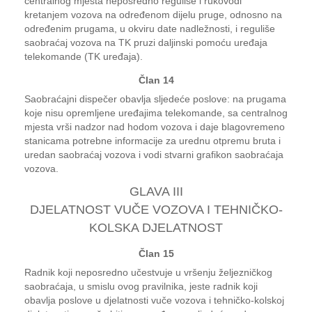
centralnog mjesta neposredno reguliše i rukovodi
kretanjem vozova na određenom dijelu pruge, odnosno na
određenim prugama, u okviru date nadležnosti, i reguliše
saobraćaj vozova na TK pruzi daljinski pomoću uređaja
telekomande (TK uređaja).
Član 14
Saobraćajni dispečer obavlja sljedeće poslove: na prugama
koje nisu opremljene uređajima telekomande, sa centralnog
mjesta vrši nadzor nad hodom vozova i daje blagovremeno
stanicama potrebne informacije za urednu otpremu bruta i
uredan saobraćaj vozova i vodi stvarni grafikon saobraćaja
vozova.
GLAVA III
DJELATNOST VUČE VOZOVA I TEHNIČKO-
KOLSKA DJELATNOST
Član 15
Radnik koji neposredno učestvuje u vršenju željezničkog
saobraćaja, u smislu ovog pravilnika, jeste radnik koji
obavlja poslove u djelatnosti vuče vozova i tehničko-kolskoj