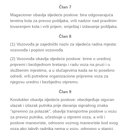
Član 7
Magacioner obavlja sljedeće poslove: bira odgovarajuća
teretna kola za prevoz pošiljaka, vrši nadzor nad pravilnim
tovarenjem kola i vrši prijem, smještaj i izdavanje pošiljaka.
Član 8
(1) Vozovođa je zajednički naziv za sljedeća radna mjesta:
vozovođa i popisni vozovođa.
(2) Vozovođa obavlja sljedeće poslove: brine o urednoj
pripremi i bezbjednom kretanju i radu voza na pruzi i u
službenim mjestima, a u slučajevima kada se to posebno
odredi, vrši potrebne organizacione pripreme voza za
njegovu urednu i bezbjednu otpremu.
Član 9
Kondukter obavlja sljedeće poslove: obezbjeđuje siguran
ulazak i izlazak putnika prije davanja signalnog znaka
“spremno za polazak", obavlja transportne poslove u vozu
za prevoz putnika, učestvuje u otpremi voza, a vrši i
poslove manevriste, odnosno voznog manevriste kod svog
voza ako takvih radnika nema u vozu, odnosno u stanici.