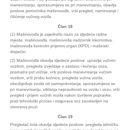
manevrisanju, sporazumijeva se pri manevrisanju, obavlja
poslove pomoćnika mašinovođe, vrši pregled, namirivanje i
čišćenje vučnog vozila.
Član 18
(1) Mašinovođa je zajednički naziv za sljedeća radna
mjesta: mašinovođa, mašinovođa nadzornik lokomotiva,
mašinovođa kontrolni prijemni organ (KPO) i mašinski
dispečer.
(2) Mašinovođa obavlja sljedeće poslove: upravlja vučnim
vozilom, pregleda izvještaje o sastavu i kočenju voza,
posmatra put vožnje, vrši poslove manevrisanja vučnim
vozilom, vrši probu kočnica, pregleda vučna vozila,
obezbjeđuje vozila od samopokretanja, sporazumijeva se
pri manevrisanju, otklanja nepravilnosti na vozilu i vozu, vrši
pregled i prijem vučnih vozila nakon izvršene popravke,
prati tehnološki proces i osigurava voz zaustavljen na
otvorenoj pruzi.
Član 19
Pregledač kola obavlja sljedeće poslove: pregleda tehničku