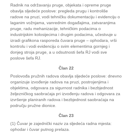
Radnik na održavanju pruge, objekata i opreme pruge
obavlja sljedeće poslove: pregleda prugu i kontroliše
radove na pruzi, vodi tehničku dokumentaciju i evidenciju o
laganim vožnjama, vanrednim događajima, zatvaranjima
pruge, radu mehanizacije, tehničkim podacima o
industrijskim kolosijecima i drugim podacima, učestvuje u
izradi grafikona rasporeda čuvara pruge – ophodara, vrši
kontrolu i vodi evidenciju o svim elementima gornjeg i
donjeg stroja pruge, a u odsutnosti šefa RJ vodi sve
poslove šefa RJ.
Član 22
Poslovođa pružnih radova obavlja sljedeće poslove: dnevno
organizuje izvođenje radova na pruzi, postrojenjima i
objektima, odgovara za sigurnost radnika i bezbjednost
željezničkog saobraćaja pri izvođenju radova i odgovara za
izvršenje planiranih radova i bezbjednost saobraćaja na
području pružne dionice.
Član 23
(1) Čuvar je zajednički naziv za sljedeća radna mjesta:
ophodar i čuvar putnog prelaza.