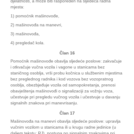
djelatnosti, a može biti raspoređen na sljedeća radna
mjesta:
1) pomoćnik mašinovođe,
2) mašinovođa na manevri,
3) mašinovođa,
4) pregledač kola.
Član 16
Pomoćnik mašinovođe obavlja sljedeće poslove: zakvačuje
i otkvačuje vučna vozila i vagone u stanicama bez
staničnog osoblja, vrši probu kočnica u službenim mjestima
bez preglednog radnika i kod vozova bez vozopratnog
osoblja, obezbjeđuje vozila od samopokretanja, prenosi
obavještenja mašinovođi o signalizaciji za vožnju voza,
učestvuje pri pregledu vučnog vozila i učestvuje u davanju
signalnih znakova pri manevrisanju.
Član 17
Mašinovođa na manevri obavlja sljedeće poslove: upravlja
vučnim vozilom u stanicama ili u krugu radne jedinice (u
daljem tekstu: RJ), postupa po signalnim znakovima pri