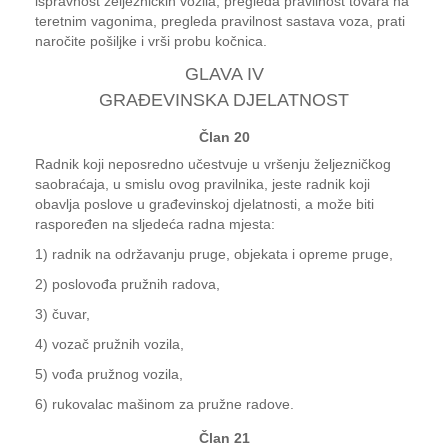
ispravnost željezničkih vozila, pregleda pravilnost tovara na
teretnim vagonima, pregleda pravilnost sastava voza, prati
naročite pošiljke i vrši probu kočnica.
GLAVA IV
GRAĐEVINSKA DJELATNOST
Član 20
Radnik koji neposredno učestvuje u vršenju željezničkog
saobraćaja, u smislu ovog pravilnika, jeste radnik koji
obavlja poslove u građevinskoj djelatnosti, a može biti
raspoređen na sljedeća radna mjesta:
1) radnik na održavanju pruge, objekata i opreme pruge,
2) poslovođa pružnih radova,
3) čuvar,
4) vozač pružnih vozila,
5) vođa pružnog vozila,
6) rukovalac mašinom za pružne radove.
Član 21