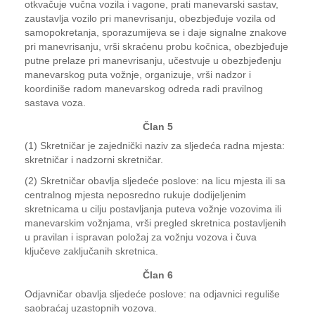
otkvačuje vučna vozila i vagone, prati manevarski sastav,
zaustavlja vozilo pri manevrisanju, obezbjeđuje vozila od
samopokretanja, sporazumijeva se i daje signalne znakove
pri manevrisanju, vrši skraćenu probu kočnica, obezbjeđuje
putne prelaze pri manevrisanju, učestvuje u obezbjeđenju
manevarskog puta vožnje, organizuje, vrši nadzor i
koordiniše radom manevarskog odreda radi pravilnog
sastava voza.
Član 5
(1) Skretničar je zajednički naziv za sljedeća radna mjesta:
skretničar i nadzorni skretničar.
(2) Skretničar obavlja sljedeće poslove: na licu mjesta ili sa
centralnog mjesta neposredno rukuje dodijeljenim
skretnicama u cilju postavljanja puteva vožnje vozovima ili
manevarskim vožnjama, vrši pregled skretnica postavljenih
u pravilan i ispravan položaj za vožnju vozova i čuva
ključeve zaključanih skretnica.
Član 6
Odjavničar obavlja sljedeće poslove: na odjavnici reguliše
saobraćaj uzastopnih vozova.