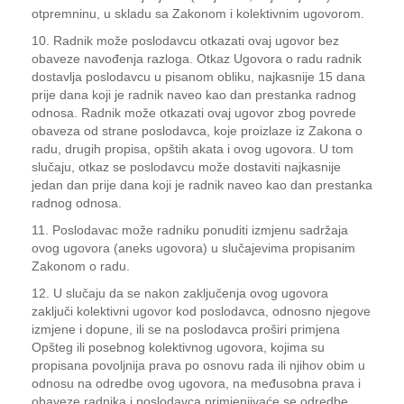
otpremninu, u skladu sa Zakonom i kolektivnim ugovorom.
10. Radnik može poslodavcu otkazati ovaj ugovor bez
obaveze navođenja razloga. Otkaz Ugovora o radu radnik
dostavlja poslodavcu u pisanom obliku, najkasnije 15 dana
prije dana koji je radnik naveo kao dan prestanka radnog
odnosa. Radnik može otkazati ovaj ugovor zbog povrede
obaveza od strane poslodavca, koje proizlaze iz Zakona o
radu, drugih propisa, opštih akata i ovog ugovora. U tom
slučaju, otkaz se poslodavcu može dostaviti najkasnije
jedan dan prije dana koji je radnik naveo kao dan prestanka
radnog odnosa.
11. Poslodavac može radniku ponuditi izmjenu sadržaja
ovog ugovora (aneks ugovora) u slučajevima propisanim
Zakonom o radu.
12. U slučaju da se nakon zaključenja ovog ugovora
zaključi kolektivni ugovor kod poslodavca, odnosno njegove
izmjene i dopune, ili se na poslodavca proširi primjena
Opšteg ili posebnog kolektivnog ugovora, kojima su
propisana povoljnija prava po osnovu rada ili njihov obim u
odnosu na odredbe ovog ugovora, na međusobna prava i
obaveze radnika i poslodavca primjenjivaće se odredbe