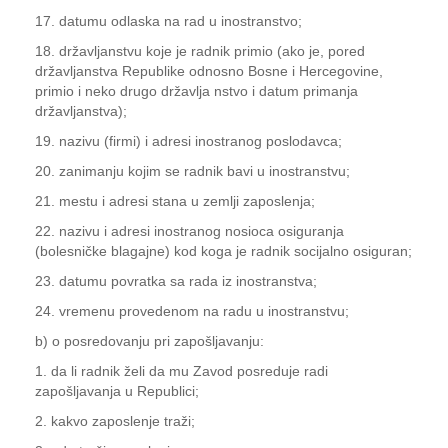
17. datumu odlaska na rad u inostranstvo;
18. državljanstvu koje je radnik primio (ako je, pored
državljanstva Republike odnosno Bosne i Hercegovine,
primio i neko drugo državlja nstvo i datum primanja
državljanstva);
19. nazivu (firmi) i adresi inostranog poslodavca;
20. zanimanju kojim se radnik bavi u inostranstvu;
21. mestu i adresi stana u zemlji zaposlenja;
22. nazivu i adresi inostranog nosioca osiguranja
(bolesničke blagajne) kod koga je radnik socijalno osiguran;
23. datumu povratka sa rada iz inostranstva;
24. vremenu provedenom na radu u inostranstvu;
b) o posredovanju pri zapošljavanju:
1. da li radnik želi da mu Zavod posreduje radi
zapošljavanja u Republici;
2. kakvo zaposlenje traži;