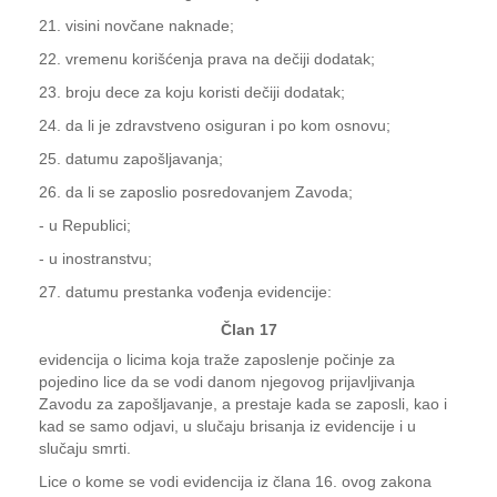
21. visini novčane naknade;
22. vremenu korišćenja prava na dečiji dodatak;
23. broju dece za koju koristi dečiji dodatak;
24. da li je zdravstveno osiguran i po kom osnovu;
25. datumu zapošljavanja;
26. da li se zaposlio posredovanjem Zavoda;
- u Republici;
- u inostranstvu;
27. datumu prestanka vođenja evidencije:
Član 17
evidencija o licima koja traže zaposlenje počinje za
pojedino lice da se vodi danom njegovog prijavljivanja
Zavodu za zapošljavanje, a prestaje kada se zaposli, kao i
kad se samo odjavi, u slučaju brisanja iz evidencije i u
slučaju smrti.
Lice o kome se vodi evidencija iz člana 16. ovog zakona