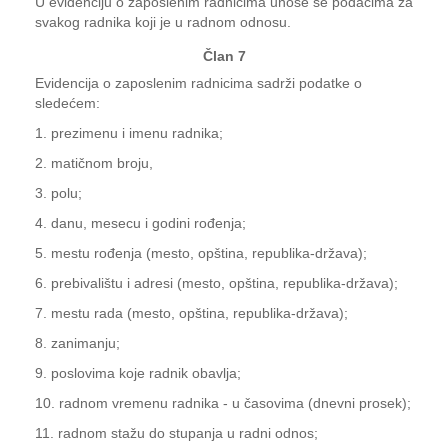
U evidenciju o zaposlenim radnicima unose se podacima za
svakog radnika koji je u radnom odnosu.
Član 7
Evidencija o zaposlenim radnicima sadrži podatke o
sledećem:
1. prezimenu i imenu radnika;
2. matičnom broju,
3. polu;
4. danu, mesecu i godini rođenja;
5. mestu rođenja (mesto, opština, republika-država);
6. prebivalištu i adresi (mesto, opština, republika-država);
7. mestu rada (mesto, opština, republika-država);
8. zanimanju;
9. poslovima koje radnik obavlja;
10. radnom vremenu radnika - u časovima (dnevni prosek);
11. radnom stažu do stupanja u radni odnos;