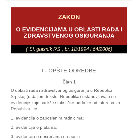
ZAKON
O EVIDENCIJAMA U OBLASTI RADA I
ZDRAVSTVENOG OSIGURANJA
("Sl. glasnik RS", br. 18/1994 i 64/2006)
I - OPŠTE ODREDBE
Član 1
U oblasti rada i zdravstvenog osiguranja u Republici
Srpskoj (u daljem tekstu: Republika) ustanovljavaju se
evidencije koje sadrže statističke podatke od interesa za
Republiku i to:
1. evidencija o zaposlenim radnicima;
2. evidencija o platama;
3. evidencija o nesrećama na poslu;