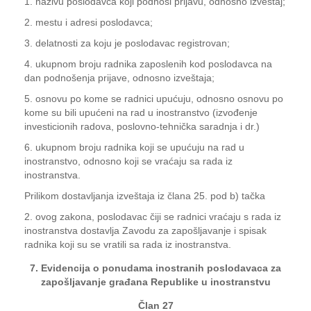
1. nazivu poslodavca koji podnosi prijavu, odnosno izveštaj;
2. mestu i adresi poslodavca;
3. delatnosti za koju je poslodavac registrovan;
4. ukupnom broju radnika zaposlenih kod poslodavca na
dan podnošenja prijave, odnosno izveštaja;
5. osnovu po kome se radnici upućuju, odnosno osnovu po
kome su bili upućeni na rad u inostranstvo (izvođenje
investicionih radova, poslovno-tehnička saradnja i dr.)
6. ukupnom broju radnika koji se upućuju na rad u
inostranstvo, odnosno koji se vraćaju sa rada iz
inostranstva.
Prilikom dostavljanja izveštaja iz člana 25. pod b) tačka
2. ovog zakona, poslodavac čiji se radnici vraćaju s rada iz
inostranstva dostavlja Zavodu za zapošljavanje i spisak
radnika koji su se vratili sa rada iz inostranstva.
7. Evidencija o ponudama inostranih poslodavaca za
zapošljavanje građana Republike u inostranstvu
Član 27