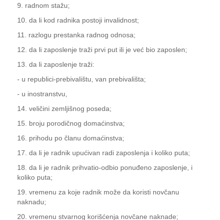
9. radnom stažu;
10. da li kod radnika postoji invalidnost;
11. razlogu prestanka radnog odnosa;
12. da li zaposlenje traži prvi put ili je već bio zaposlen;
13. da li zaposlenje traži:
- u republici-prebivalištu, van prebivališta;
- u inostranstvu,
14. veličini zemljišnog poseda;
15. broju porodičnog domaćinstva;
16. prihodu po članu domaćinstva;
17. da li je radnik upućivan radi zaposlenja i koliko puta;
18. da li je radnik prihvatio-odbio ponuđeno zaposlenje, i
koliko puta;
19. vremenu za koje radnik može da koristi novčanu
naknadu;
20. vremenu stvarnog korišćenja novčane naknade;