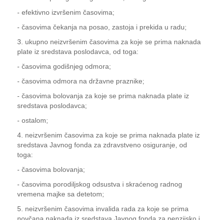
- efektivno izvršenim časovima;
- časovima čekanja na posao, zastoja i prekida u radu;
3. ukupno neizvršenim časovima za koje se prima naknada
plate iz sredstava poslodavca, od toga:
- časovima godišnjeg odmora;
- časovima odmora na državne praznike;
- časovima bolovanja za koje se prima naknada plate iz
sredstava poslodavca;
- ostalom;
4. neizvršenim časovima za koje se prima naknada plate iz
sredstava Javnog fonda za zdravstveno osiguranje, od
toga:
- časovima bolovanja;
- časovima porodiljskog odsustva i skraćenog radnog
vremena majke sa detetom;
5. neizvršenim časovima invalida rada za koje se prima
novčana naknada iz sredstava Javnog fonda za penzijsko i