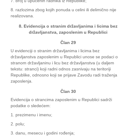
7. broj u upućenih radnika iz Republike;
8. razlozima zbog kojih ponuda u celini ili delimično nije
realizovana.
8. Evidencija o stranim državljanima i licima bez
državljanstva, zaposlenim u Republici
Član 29
U evidenciji o stranim državljanima i licima bez
državljanstva zaposlenim u Republici unose se podaci o
stranom državljaninu i licu bez državljanstva (u daljem
tekstu: stranci) koji radni odnos zasnivaju na teritoriji
Republike, odnosno koji se prijave Zavodu radi traženja
zaposlenja.
Član 30
Evidencija o strancima zaposlenim u Republici sadrži
podatke o sledećem:
1. prezimenu i imenu;
2. polu;
3. danu, mesecu i godini rođenja;