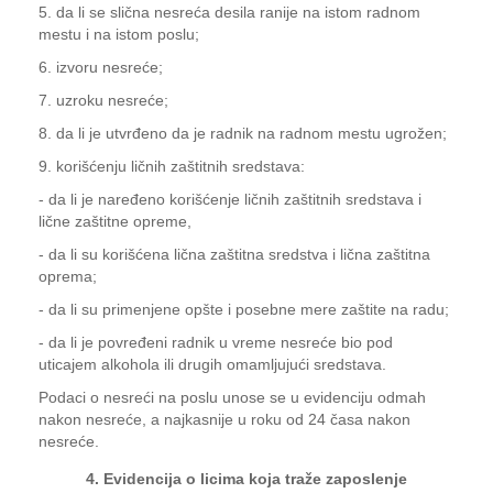
5. da li se slična nesreća desila ranije na istom radnom
mestu i na istom poslu;
6. izvoru nesreće;
7. uzroku nesreće;
8. da li je utvrđeno da je radnik na radnom mestu ugrožen;
9. korišćenju ličnih zaštitnih sredstava:
- da li je naređeno korišćenje ličnih zaštitnih sredstava i
lične zaštitne opreme,
- da li su korišćena lična zaštitna sredstva i lična zaštitna
oprema;
- da li su primenjene opšte i posebne mere zaštite na radu;
- da li je povređeni radnik u vreme nesreće bio pod
uticajem alkohola ili drugih omamljujući sredstava.
Podaci o nesreći na poslu unose se u evidenciju odmah
nakon nesreće, a najkasnije u roku od 24 časa nakon
nesreće.
4. Evidencija o licima koja traže zaposlenje