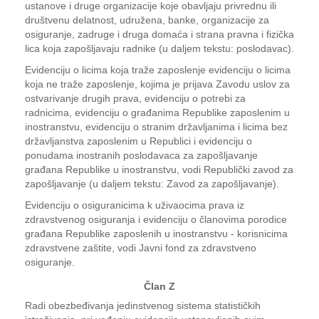
ustanove i druge organizacije koje obavljaju privrednu ili
društvenu delatnost, udružena, banke, organizacije za
osiguranje, zadruge i druga domaća i strana pravna i fizička
lica koja zapošljavaju radnike (u daljem tekstu: poslodavac).
Evidenciju o licima koja traže zaposlenje evidenciju o licima
koja ne traže zaposlenje, kojima je prijava Zavodu uslov za
ostvarivanje drugih prava, evidenciju o potrebi za
radnicima, evidenciju o građanima Republike zaposlenim u
inostranstvu, evidenciju o stranim državljanima i licima bez
državljanstva zaposlenim u Republici i evidenciju o
ponudama inostranih poslodavaca za zapošljavanje
građana Republike u inostranstvu, vodi Republički zavod za
zapošljavanje (u daljem tekstu: Zavod za zapošljavanje).
Evidenciju o osiguranicima k uživaocima prava iz
zdravstvenog osiguranja i evidenciju o članovima porodice
građana Republike zaposlenih u inostranstvu - korisnicima
zdravstvene zaštite, vodi Javni fond za zdravstveno
osiguranje.
Član Z
Radi obezbeđivanja jedinstvenog sistema statističkih