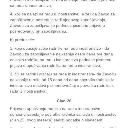
sa rada iz inostranstva;
4. koji se nalazi na radu u inostranstvu, a želi da Zavod za
zapošljavanje posreduje radi njegovog zapošljavanja,
Zavodu za zapošljavanje podnese pismenu prijavu o
posredovanju pri zapošljavanju.
b) preduzeće:
1. koje upućuje svoje radnike na radu inostranstvo - da
Zavodu za zapošljavanje najkasnije osam dana pre dana
odlaska radnika na rad u inostranstvo podnese pismenu
prijavu o upućivanju radnika na rad u inostranstvo;
2. čiji se radnici vraćaju sa rada iz inostranstva- da Zavodu
najkasnije u roku od 15 dana od dana povratka radnika iz
inostranstva dostavi pismeni izveštaj o povratku radnika s
rada iz inostranstva.
Član 26
Prijava o upućivanju radnika na rad u inostranstvo,
odnosno izveštaj o povratku radnika sa rada u inostranstvu
(član 25. ovog meseca) sadrži podatke o sledećem: