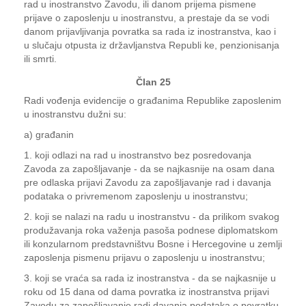
rad u inostranstvo Zavodu, ili danom prijema pismene
prijave o zaposlenju u inostranstvu, a prestaje da se vodi
danom prijavljivanja povratka sa rada iz inostranstva, kao i
u slučaju otpusta iz državljanstva Republi ke, penzionisanja
ili smrti.
Član 25
Radi vođenja evidencije o građanima Republike zaposlenim
u inostranstvu dužni su:
a) građanin
1. koji odlazi na rad u inostranstvo bez posredovanja
Zavoda za zapošljavanje - da se najkasnije na osam dana
pre odlaska prijavi Zavodu za zapošljavanje rad i davanja
podataka o privremenom zaposlenju u inostranstvu;
2. koji se nalazi na radu u inostranstvu - da prilikom svakog
produžavanja roka važenja pasoša podnese diplomatskom
ili konzularnom predstavništvu Bosne i Hercegovine u zemlji
zaposlenja pismenu prijavu o zaposlenju u inostranstvu;
3. koji se vraća sa rada iz inostranstva - da se najkasnije u
roku od 15 dana od dama povratka iz inostranstva prijavi
Zavodu za zapošljavanje radi davanja podataka o povratku