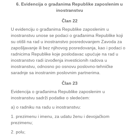
6. Evidencija o građanima Republike zaposlenim u
inostranstvu
Član 22
U evidenciju o građanima Republike zaposlenim u
inostranstvu unose se podaci o građanima Republike koji
su otišli na rad u inostranstvo posredovanjem Zavoda za
zapošljavanje ili bez njihovog posredovanja, kao i podaci o
radnicima Republike koje poslodavac upućuje na rad u
inostranstvo radi izvođenja investicionih radova u
inostranstvu, odnosno po osnovu poslovno-tehničke
saradnje sa inostranim poslovnim partnerima.
Član 23
Evidencija o građanima Republike zaposlenim u
inostranstvu sadrži podatke o sledećem:
a) o radniku na radu u inostranstvu:
1. prezimenu i imenu, za udatu ženu i devojačkom
prezimenu;
2. polu;