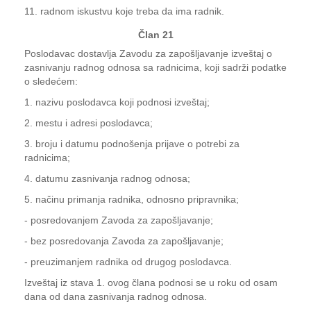
11. radnom iskustvu koje treba da ima radnik.
Član 21
Poslodavac dostavlja Zavodu za zapošljavanje izveštaj o
zasnivanju radnog odnosa sa radnicima, koji sadrži podatke
o sledećem:
1. nazivu poslodavca koji podnosi izveštaj;
2. mestu i adresi poslodavca;
3. broju i datumu podnošenja prijave o potrebi za
radnicima;
4. datumu zasnivanja radnog odnosa;
5. načinu primanja radnika, odnosno pripravnika;
- posredovanjem Zavoda za zapošljavanje;
- bez posredovanja Zavoda za zapošljavanje;
- preuzimanjem radnika od drugog poslodavca.
Izveštaj iz stava 1. ovog člana podnosi se u roku od osam
dana od dana zasnivanja radnog odnosa.