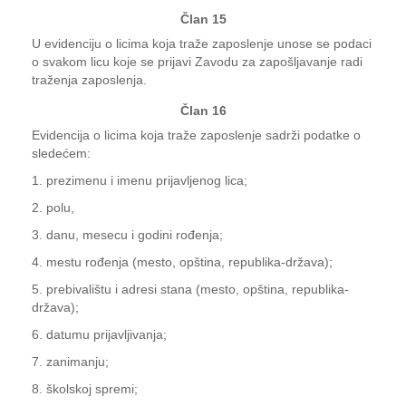
Član 15
U evidenciju o licima koja traže zaposlenje unose se podaci
o svakom licu koje se prijavi Zavodu za zapošljavanje radi
traženja zaposlenja.
Član 16
Evidencija o licima koja traže zaposlenje sadrži podatke o
sledećem:
1. prezimenu i imenu prijavljenog lica;
2. polu,
3. danu, mesecu i godini rođenja;
4. mestu rođenja (mesto, opština, republika-država);
5. prebivalištu i adresi stana (mesto, opština, republika-
država);
6. datumu prijavljivanja;
7. zanimanju;
8. školskoj spremi;