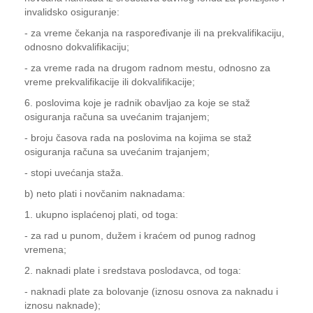
invalidsko osiguranje:
- za vreme čekanja na raspoređivanje ili na prekvalifikaciju,
odnosno dokvalifikaciju;
- za vreme rada na drugom radnom mestu, odnosno za
vreme prekvalifikacije ili dokvalifikacije;
6. poslovima koje je radnik obavljao za koje se staž
osiguranja računa sa uvećanim trajanjem;
- broju časova rada na poslovima na kojima se staž
osiguranja računa sa uvećanim trajanjem;
- stopi uvećanja staža.
b) neto plati i novčanim naknadama:
1. ukupno isplaćenoj plati, od toga:
- za rad u punom, dužem i kraćem od punog radnog
vremena;
2. naknadi plate i sredstava poslodavca, od toga:
- naknadi plate za bolovanje (iznosu osnova za naknadu i
iznosu naknade);