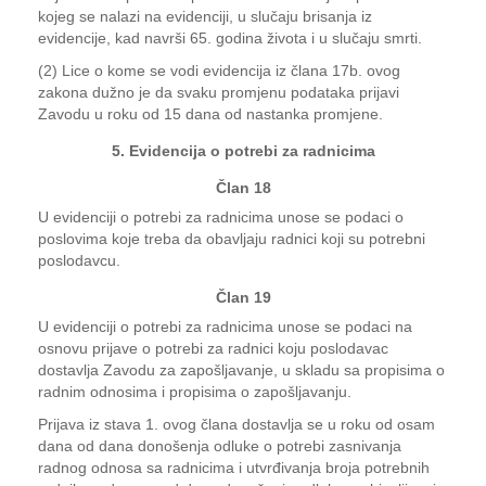
kojeg se nalazi na evidenciji, u slučaju brisanja iz
evidencije, kad navrši 65. godina života i u slučaju smrti.
(2) Lice o kome se vodi evidencija iz člana 17b. ovog
zakona dužno je da svaku promjenu podataka prijavi
Zavodu u roku od 15 dana od nastanka promjene.
5. Evidencija o potrebi za radnicima
Član 18
U evidenciji o potrebi za radnicima unose se podaci o
poslovima koje treba da obavljaju radnici koji su potrebni
poslodavcu.
Član 19
U evidenciji o potrebi za radnicima unose se podaci na
osnovu prijave o potrebi za radnici koju poslodavac
dostavlja Zavodu za zapošljavanje, u skladu sa propisima o
radnim odnosima i propisima o zapošljavanju.
Prijava iz stava 1. ovog člana dostavlja se u roku od osam
dana od dana donošenja odluke o potrebi zasnivanja
radnog odnosa sa radnicima i utvrđivanja broja potrebnih