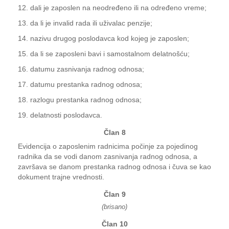
12. dali je zaposlen na neodređeno ili na određeno vreme;
13. da li je invalid rada ili uživalac penzije;
14. nazivu drugog poslodavca kod kojeg je zaposlen;
15. da li se zaposleni bavi i samostalnom delatnošću;
16. datumu zasnivanja radnog odnosa;
17. datumu prestanka radnog odnosa;
18. razlogu prestanka radnog odnosa;
19. delatnosti poslodavca.
Član 8
Evidencija o zaposlenim radnicima počinje za pojedinog
radnika da se vodi danom zasnivanja radnog odnosa, a
završava se danom prestanka radnog odnosa i čuva se kao
dokument trajne vrednosti.
Član 9
(brisano)
Član 10