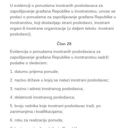
U evidenciji o ponudama inostranih poslodavaca za
zapošljavanje građana Republike u inostranstvu, unose se
podaci o ponudama za zapošljavanje građana Republike u
inostranstvu, koji dostavljaju strani poslodavci, inostrani
organi ili inostrane organizacije (u daljem tekstu: inostrani
poslodavci).
Član 28
Evidencija o ponudama inostranih poslodavaca za
zapošljavanje građana Republike u inostranstvu sadrži
podatke o sledećem:
1. datumu prijema ponude;
2. nazivu države u kojoj se nalazi inostrani poslodavac;
3. nazivu i adresi inostranog poslodavca;
4. delatnosti inostranog poslodavca;
5. broju radnika koje inostrani poslodavac traži, po
zanimanjima i kvalifikacijama;
6. roku za realizaciju ponuda;