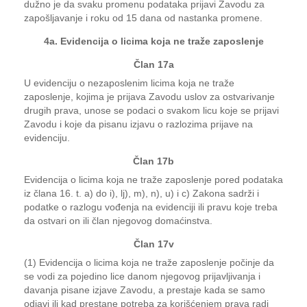
dužno je da svaku promenu podataka prijavi Zavodu za
zapošljavanje i roku od 15 dana od nastanka promene.
4a. Evidencija o licima koja ne traže zaposlenje
Član 17a
U evidenciju o nezaposlenim licima koja ne traže
zaposlenje, kojima je prijava Zavodu uslov za ostvarivanje
drugih prava, unose se podaci o svakom licu koje se prijavi
Zavodu i koje da pisanu izjavu o razlozima prijave na
evidenciju.
Član 17b
Evidencija o licima koja ne traže zaposlenje pored podataka
iz člana 16. t. a) do i), lj), m), n), u) i c) Zakona sadrži i
podatke o razlogu vođenja na evidenciji ili pravu koje treba
da ostvari on ili član njegovog domaćinstva.
Član 17v
(1) Evidencija o licima koja ne traže zaposlenje počinje da
se vodi za pojedino lice danom njegovog prijavljivanja i
davanja pisane izjave Zavodu, a prestaje kada se samo
odjavi ili kad prestane potreba za korišćenjem prava radi