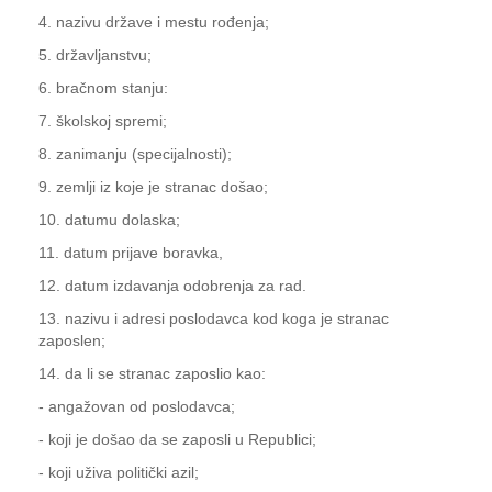
4. nazivu države i mestu rođenja;
5. državljanstvu;
6. bračnom stanju:
7. školskoj spremi;
8. zanimanju (specijalnosti);
9. zemlji iz koje je stranac došao;
10. datumu dolaska;
11. datum prijave boravka,
12. datum izdavanja odobrenja za rad.
13. nazivu i adresi poslodavca kod koga je stranac
zaposlen;
14. da li se stranac zaposlio kao:
- angažovan od poslodavca;
- koji je došao da se zaposli u Republici;
- koji uživa politički azil;