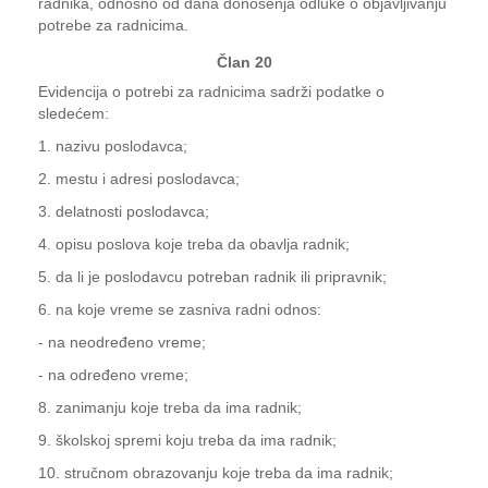
radnika, odnosno od dana donošenja odluke o objavljivanju
potrebe za radnicima.
Član 20
Evidencija o potrebi za radnicima sadrži podatke o
sledećem:
1. nazivu poslodavca;
2. mestu i adresi poslodavca;
3. delatnosti poslodavca;
4. opisu poslova koje treba da obavlja radnik;
5. da li je poslodavcu potreban radnik ili pripravnik;
6. na koje vreme se zasniva radni odnos:
- na neodređeno vreme;
- na određeno vreme;
8. zanimanju koje treba da ima radnik;
9. školskoj spremi koju treba da ima radnik;
10. stručnom obrazovanju koje treba da ima radnik;