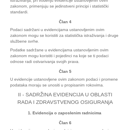
istraživanja, pri vođenju evidencije ustanovljenih ovim
zakonom, primenjuju se jedinstveni principi i statistički
standardi.
Član 4
Podaci sadržani u evidencijama ustanovljenim ovim
zakonom mogu se koristiti za statistička istraživanja i druge
službene svrhe.
Podatke sadržane u evidencijama ustanovljenim ovim
zakonom mogu koristiti i pojedinci na koje se ti podaci
odnose radi ostvarivanja svojih prava.
Član 5
U evidencije ustanovljene ovim zakonom podaci i promene
podataka moraju se unositi u propisanim rokovima.
II - SADRŽINA EVIDENCIJA U OBLASTI
RADA I ZDRAVSTVENOG OSIGURANjA
1. Evidencija o zaposlenim radnicima
Član 6