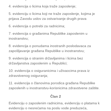
4. evidencija o licima koja traže zaposlenje;
5. evidenciju o licima koji ne traže zaposlenje, kojima je
prijava Zavodu uslov za ostvarivanje drugih prava
6. evidencija o potrebi za radnicima;
7. evidencija o građanima Republike zaposlenim u
inostranstvu;
8. evidencija o ponudama inostranih poslodavaca za
zapošljavanje građana Republike u inostranstvu;
9. evidencija o stranim državljanima i licima bez
državljanstva zaposlenim u Republici;
10. evidencija o osiguranicima i uživaocima prava iz
zdravstvenog osiguranja;
11. evidencija o članovima porodica građana Republike
zaposlenih u inostranstvu-korisnicima zdravstvene zaštite.
Član 2
Evidenciju o zaposlenim radnicima, evidenciju o platama k
evidenciju o nesrećama na poslu vode preduzeća,