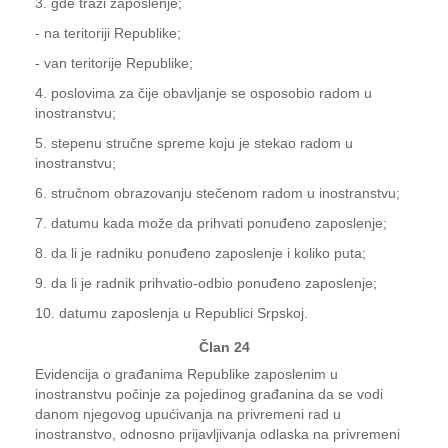
3. gde traži zaposlenje;
- na teritoriji Republike;
- van teritorije Republike;
4. poslovima za čije obavljanje se osposobio radom u
inostranstvu;
5. stepenu stručne spreme koju je stekao radom u
inostranstvu;
6. stručnom obrazovanju stečenom radom u inostranstvu;
7. datumu kada može da prihvati ponuđeno zaposlenje;
8. da li je radniku ponuđeno zaposlenje i koliko puta;
9. da li je radnik prihvatio-odbio ponuđeno zaposlenje;
10. datumu zaposlenja u Republici Srpskoj.
Član 24
Evidencija o građanima Republike zaposlenim u
inostranstvu počinje za pojedinog građanina da se vodi
danom njegovog upućivanja na privremeni rad u
inostranstvo, odnosno prijavljivanja odlaska na privremeni