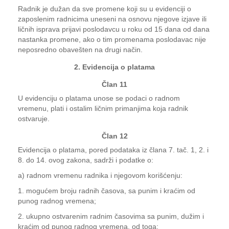
Radnik je dužan da sve promene koji su u evidenciji o
zaposlenim radnicima uneseni na osnovu njegove izjave ili
ličnih isprava prijavi poslodavcu u roku od 15 dana od dana
nastanka promene, ako o tim promenama poslodavac nije
neposredno obavešten na drugi način.
2. Evidencija o platama
Član 11
U evidenciju o platama unose se podaci o radnom
vremenu, plati i ostalim ličnim primanjima koja radnik
ostvaruje.
Član 12
Evidencija o platama, pored podataka iz člana 7. tač. 1, 2. i
8. do 14. ovog zakona, sadrži i podatke o:
a) radnom vremenu radnika i njegovom korišćenju:
1. mogućem broju radnih časova, sa punim i kraćim od
punog radnog vremena;
2. ukupno ostvarenim radnim časovima sa punim, dužim i
kraćim od punog radnog vremena, od toga: