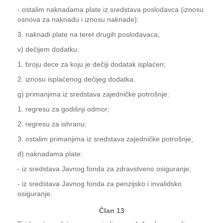
- ostalim naknadama plate iz sredstava poslodavca (iznosu
osnova za naknadu i iznosu naknade):
3. naknadi plate na teret drugih poslodavaca;
v) dečijem dodatku:
1. broju dece za koju je dečiji dodatak isplaćen;
2. iznosu isplaćenog dečijeg dodatka.
g) primanjima iz sredstava zajedničke potrošnje:
1. regresu za godišnji odmor;
2. regresu za ishranu;
3. ostalim primanjima iz sredstava zajedničke potrošnje;
d) naknadama plate:
- iz sredstava Javnog fonda za zdravstveno osiguranje;
- iz sredstava Javnog fonda za penzijsko i invalidsko
osiguranje.
Član 13