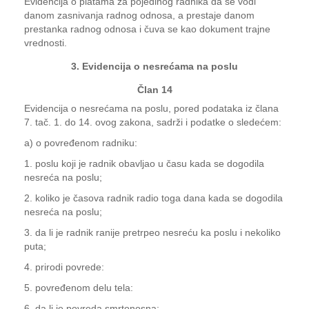
Evidencija o platama za pojedinog radnika da se vodi
danom zasnivanja radnog odnosa, a prestaje danom
prestanka radnog odnosa i čuva se kao dokument trajne
vrednosti.
3. Evidencija o nesrećama na poslu
Član 14
Evidencija o nesrećama na poslu, pored podataka iz člana
7. tač. 1. do 14. ovog zakona, sadrži i podatke o sledećem:
a) o povređenom radniku:
1. poslu koji je radnik obavljao u času kada se dogodila
nesreća na poslu;
2. koliko je časova radnik radio toga dana kada se dogodila
nesreća na poslu;
3. da li je radnik ranije pretrpeo nesreću ka poslu i nekoliko
puta;
4. prirodi povrede:
5. povređenom delu tela:
6. da li je povreda smrtonosna;