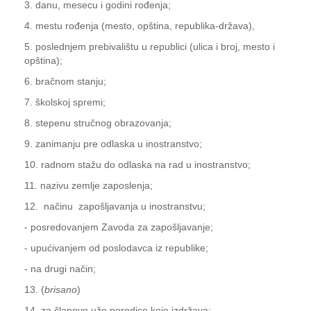
3. danu, mesecu i godini rođenja;
4. mestu rođenja (mesto, opština, republika-država),
5. poslednjem prebivalištu u republici (ulica i broj, mesto i
opština);
6. bračnom stanju;
7. školskoj spremi;
8. stepenu stručnog obrazovanja;
9. zanimanju pre odlaska u inostranstvo;
10. radnom stažu do odlaska na rad u inostranstvo;
11. nazivu zemlje zaposlenja;
12. načinu zapošljavanja u inostranstvu;
- posredovanjem Zavoda za zapošljavanje;
- upućivanjem od poslodavca iz republike;
- na drugi način;
13. (
brisano
)
14. za članove uže porodice koje izdržava;