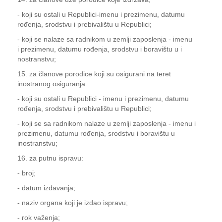
- koji su ostali u Republici-imenu i prezimenu, datumu
rođenja, srodstvu i prebivalištu u Republici;
- koji se nalaze sa radnikom u zemlji zaposlenja - imenu
i prezimenu, datumu rođenja, srodstvu i boravištu u i
nostranstvu;
15. za članove porodice koji su osigurani na teret
inostranog osiguranja:
- koji su ostali u Republici - imenu i prezimenu, datumu
rođenja, srodstvu i prebivalištu u Republici;
- koji se sa radnikom nalaze u zemlji zaposlenja - imenu i
prezimenu, datumu rođenja, srodstvu i boravištu u
inostranstvu;
16. za putnu ispravu:
- broj;
- datum izdavanja;
- naziv organa koji je izdao ispravu;
- rok važenja;