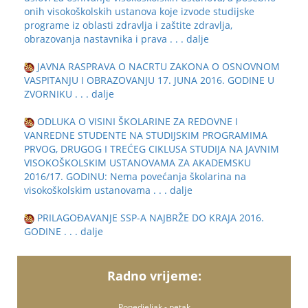
onih visokoškolskih ustanova koje izvode studijske
programe iz oblasti zdravlja i zaštite zdravlja,
obrazovanja nastavnika i prava
. . . dalje
JAVNA RASPRAVA O NACRTU ZAKONA O OSNOVNOM
VASPITANJU I OBRAZOVANJU 17. JUNA 2016. GODINE U
ZVORNIKU
. . . dalje
ODLUKA O VISINI ŠKOLARINE ZA REDOVNE I
VANREDNE STUDENTE NA STUDIJSKIM PROGRAMIMA
PRVOG, DRUGOG I TREĆEG CIKLUSA STUDIJA NA JAVNIM
VISOKOŠKOLSKIM USTANOVAMA ZA AKADEMSKU
2016/17. GODINU: Nema povećanja školarina na
visokoškolskim ustanovama
. . . dalje
PRILAGOĐAVANJE SSP-A NAJBRŽE DO KRAJA 2016.
GODINE
. . . dalje
Radno vrijeme:
Ponedjeljak - petak