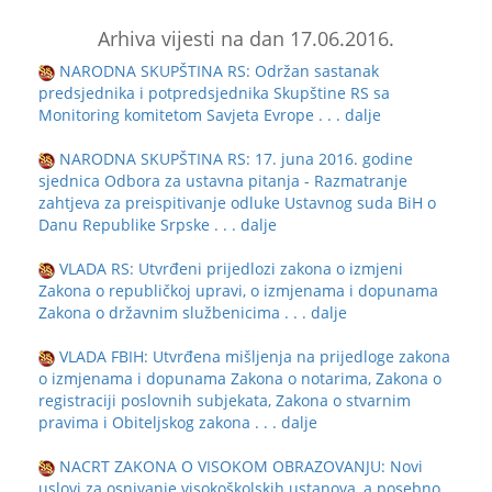
Arhiva vijesti na dan 17.06.2016.
NARODNA SKUPŠTINA RS: Održan sastanak
predsjednika i potpredsjednika Skupštine RS sa
Monitoring komitetom Savjeta Evrope
. . . dalje
NARODNA SKUPŠTINA RS: 17. juna 2016. godine
sjednica Odbora za ustavna pitanja - Razmatranje
zahtjeva za preispitivanje odluke Ustavnog suda BiH o
Danu Republike Srpske
. . . dalje
VLADA RS: Utvrđeni prijedlozi zakona o izmjeni
Zakona o republičkoj upravi, o izmjenama i dopunama
Zakona o državnim službenicima
. . . dalje
VLADA FBIH: Utvrđena mišljenja na prijedloge zakona
o izmjenama i dopunama Zakona o notarima, Zakona o
registraciji poslovnih subjekata, Zakona o stvarnim
pravima i Obiteljskog zakona
. . . dalje
NACRT ZAKONA O VISOKOM OBRAZOVANJU: Novi
uslovi za osnivanje visokoškolskih ustanova, a posebno