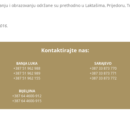
nju i obrazovanju održane su prethodno u Laktašima, Prijedoru, T
2016.
Kontaktirajte nas:
BANJA LUKA
SARAJEVO
+387 51 962 988
+387 33 873 770
+387 51 962 989
+387 33 873 771
+387 51 962 155
+387 33 873 772
BIJELJINA
+387 64 4600-912
+387 64 4600-915