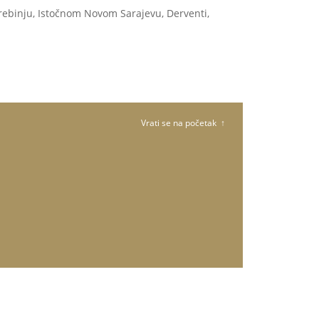
rebinju, Istočnom Novom Sarajevu, Derventi,
Vrati se na početak ↑