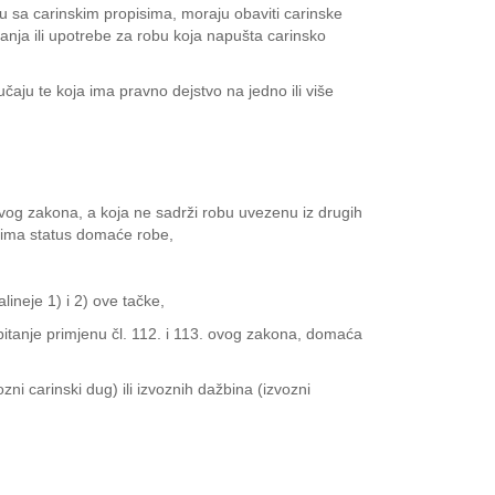
du sa carinskim propisima, moraju obaviti carinske
anja ili upotrebe za robu koja napušta carinsko
aju te koja ima pravno dejstvo na jedno ili više
ovog zakona, a koja ne sadrži robu uvezenu iz drugih
a ima status domaće robe,
lineje 1) i 2) ove tačke,
pitanje primjenu čl. 112. i 113. ovog zakona, domaća
i carinski dug) ili izvoznih dažbina (izvozni