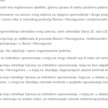
ište,
govini ima registrovano sjedište, glavnu upravu ili stalnu poslovnu jedinic
e donesene na osnovu ovog zakona za njegovo sprovođenje i druge propis
i iznos robe iz carinskog područja Bosne i Hercegovine i međunarodni 
e sprovođenje odredaba ovog zakona, osim odredaba člana 32. stav (3), 
 koju je ratifikovala ili preuzela Bosna i Hercegovina, međunarodni s
 primjenjuju i u Bosni i Hercegovini,
je, što uključuje i njene organizacione jedinice,
 za indirektno oporezivanje u kojoj se mogu obaviti sve ili neke od cari
rija koju određuje Uprava za indirektno oporezivanje, kojoj se bez odga
e i Hercegovine, i u kojoj se obavljaju odgovarajuće ulazne kontrole koj
rija koju određuje Uprava za indirektno oporezivanje, kojoj se, u skladu 
ne, i u kojoj se obavljaju carinske kontrole u pogledu ispunjavanja izv
ija koju određuje Uprava za indirektno oporezivanje, u kojoj se, u sklad
se zasnivaju na analizi rizika, za odobravanje carinski odobrenog postup