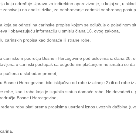
rija koju određuje Uprava za indirektno oporezivanje, u kojoj se, u skla
se zasnivaju na analizi rizika, za odobravanje carinski odobrenog postup
a koja se odnosi na carinske propise kojom se odlučuje o pojedinom sluč
ijeva i obavezujuću informaciju u smislu člana 16. ovog zakona,
lu carinskih propisa kao domaće ili strane robe,
na u carinskom području Bosne i Hercegovine pod uslovima iz člana 28. 
 je stavljena u carinski postupak sa odgođenim plaćanjem ne smatra se d
a je puštena u slobodan promet,
Bosne i Hercegovine, bilo isključivo od robe iz alineje 2) ili od robe iz a
e robe, kao i roba koja je izgubila status domaće robe. Ne dovodeći u 
g područja Bosne i Hercegovine,
ređenu robu plati prema propisima utvrđeni iznos uvoznih dažbina (uvozn
carina,