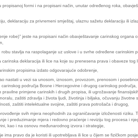
, u propisanoj formi i na propisani način, unutar određenog roka, obavješ
ju, deklaraciju za privremeni smještaj, ulaznu sažetu deklaraciju ili izlaz
nje robe)" jeste na propisani način obavještavanje carinskog organa o pr
n,
 robu stavlja na raspolaganje uz uslove i u svrhe određene carinskim p
na carinska deklaracija ili lice na koje su prenesena prava i obaveze tog
 carinskim propisima izdato odgovarajuće odobrenje,
 mogao nastati u vezi sa unosom, iznosom, provozom, prenosom i posebn
 carinskog područja Bosne i Hercegovine i drugog carinskog područja, 
ravilne primjene carinskih i drugih propisa, ili ugrožavanje finansijski
u, zaštiti zdravlja i života ljudi, životinja i biljaka, očuvanju životne sr
nosti, zaštiti intelektualne svojine, zaštiti prava potrošača i drugog,
sprovođenje svih mjera neophodnih za ograničavanje izloženosti riziku. 
ivanje i preduzimanje mjera i redovno praćenje i reviziju tog procesa i nje
ini, kao i na osnovu međunarodnog izvora i strategije,
oje ima pravo da je koristi ili upotrebljava ili lice u čijem se fizičkom pos