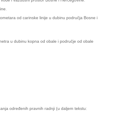
e vode i vazdušni prostor Bosne i Hercegovine.
ine.
lometara od carinske linije u dubinu područja Bosne i
lometra u dubinu kopna od obale i područje od obale
nja određenih pravnih radnji (u daljem tekstu: