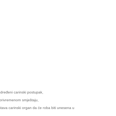
 određeni carinski postupak,
u privremenom smještaju,
štava carinski organ da će roba biti unesena u