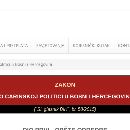
A I PRETPLATA
SAVJETOVANJA
KORISNIČKI KUTAK
KONT
litici u Bosni i Hercegovini
ZAKON
O CARINSKOJ POLITICI U BOSNI I HERCEGOVIN
("Sl. glasnik BiH", br. 58/2015)
DIO PRVI - OPŠTE ODREDBE