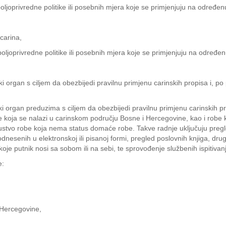
oljoprivredne politike ili posebnih mjera koje se primjenjuju na određe
carina,
oljoprivredne politike ili posebnih mjera koje se primjenjuju na određ
i organ s ciljem da obezbijedi pravilnu primjenu carinskih propisa i, po 
ki organ preduzima s ciljem da obezbijedi pravilnu primjenu carinskih pr
e koja se nalazi u carinskom području Bosne i Hercegovine, kao i robe 
ustvo robe koja nema status domaće robe. Takve radnje uključuju pregle
dnesenih u elektronskoj ili pisanoj formi, pregled poslovnih knjiga, dr
 koje putnik nosi sa sobom ili na sebi, te sprovođenje službenih ispitivanj
e:
 Hercegovine,