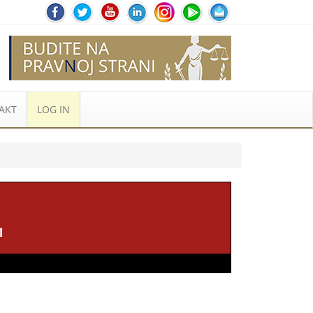
AKT
LOG IN
I