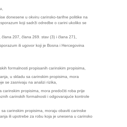
u,
e donesene u okviru carinsko-tarifne politike na
sporazum koji sadrži odredbe o carini ukoliko se
člana 207, člana 269. stav (3) i člana 271,
porazum ili ugovor koji je Bosna i Hercegovina
nskih formalnosti propisanih carinskim propisima,
đanja, u skladu sa carinskim propisima, mora
e se zasnivaju na analizi rizika,
sa carinskim propisima, mora predočiti roba prije
oznih carinskih formalnosti i odgovarajuće kontrole
u sa carinskim propisima, moraju obaviti carinske
anja ili upotrebe za robu koja je unesena u carinsko