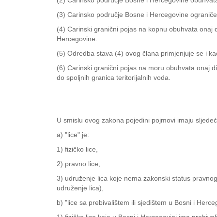
(2) Carinsko područje Bosne i Hercegovine obuhvata t
(3) Carinsko područje Bosne i Hercegovine ograničen
(4) Carinski granični pojas na kopnu obuhvata onaj d
Hercegovine.
(5) Odredba stava (4) ovog člana primjenjuje se i kad
(6) Carinski granični pojas na moru obuhvata onaj di
do spoljnih granica teritorijalnih voda.
U smislu ovog zakona pojedini pojmovi imaju sljede
a) "lice" je:
1) fizičko lice,
2) pravno lice,
3) udruženje lica koje nema zakonski status pravnog
udruženje lica),
b) "lice sa prebivalištem ili sjedištem u Bosni i Herceg