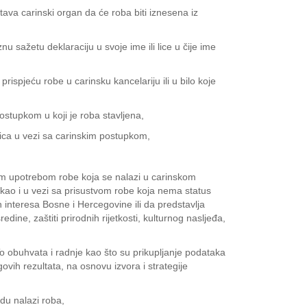
tava carinski organ da će roba biti iznesena iz
nu sažetu deklaraciju u svoje ime ili lice u čije ime
ispjeću robe u carinsku kancelariju ili u bilo koje
ostupkom u koji je roba stavljena,
 lica u vezi sa carinskim postupkom,
om upotrebom robe koja se nalazi u carinskom
kao i u vezi sa prisustvom robe koja nema status
h interesa Bosne i Hercegovine ili da predstavlja
edine, zaštiti prirodnih rijetkosti, kulturnog nasljeđa,
To obuhvata i radnje kao što su prikupljanje podataka
govih rezultata, na osnovu izvora i strategije
jedu nalazi roba,