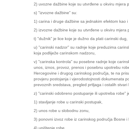
2) uvozne dažbine koje su utvrđene u okviru mjera p
s) "izvozne dažbine" su:
1) carina i druge dažbine sa jednakim efektom kao i 
2) izvozne dažbine koje su utvrđene u okviru mjera p
t) "dužnik" je lice koje je dužno da plati carinski dug,
u) "carinski nadzor" su radnje koje preduzima carinsk
koja podliježe carinskom nadzoru,
v) "carinska kontrola" su posebne radnje koje carins
unos, iznos, provoz, prenos i posebnu upotrebu rob
Hercegovine i drugog carinskog područja, te na pris
provjeru postojanja i vjerodostojnosti dokumenata po
prevoznih sredstava, pregled prtljaga i ostalih stvari
z) "carinski odobreno postupanje ili upotreba robe" j
1) stavljanje robe u carinski postupak,
2) unos robe u slobodnu zonu,
3) ponovni izvoz robe iz carinskog područja Bosne i
4) uništenje robe,