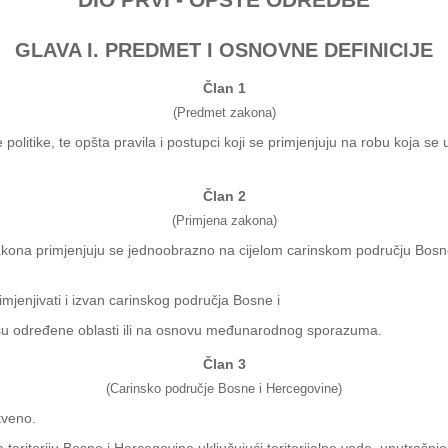
GLAVA I. PREDMET I OSNOVNE DEFINICIJE
Član 1
(Predmet zakona)
itike, te opšta pravila i postupci koji se primjenjuju na robu koja se u
Član 2
(Primjena zakona)
akona primjenjuju se jednoobrazno na cijelom carinskom području Bosne
jenjivati i izvan carinskog područja Bosne i
išu određene oblasti ili na osnovu međunarodnog sporazuma.
Član 3
(Carinsko područje Bosne i Hercegovine)
tveno.