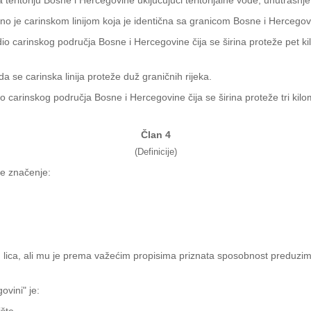
eritoriju Bosne i Hercegovine uključujući teritorijalne vode, unutrašnj
o je carinskom linijom koja je identična sa granicom Bosne i Hercegov
io carinskog područja Bosne i Hercegovine čija se širina proteže pet ki
a se carinska linija proteže duž graničnih rijeka.
o carinskog područja Bosne i Hercegovine čija se širina proteže tri ki
Član 4
(Definicije)
će značenje:
 lica, ali mu je prema važećim propisima priznata sposobnost preduzima
ovini" je: