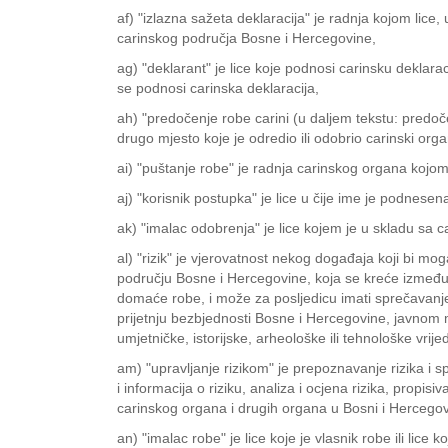
af) "izlazna sažeta deklaracija" je radnja kojom lice
carinskog područja Bosne i Hercegovine,
ag) "deklarant" je lice koje podnosi carinsku deklaraci
se podnosi carinska deklaracija,
ah) "predočenje robe carini (u daljem tekstu: predoče
drugo mjesto koje je odredio ili odobrio carinski orga
ai) "puštanje robe" je radnja carinskog organa kojom
aj) "korisnik postupka" je lice u čije ime je podnese
ak) "imalac odobrenja" je lice kojem je u skladu sa
al) "rizik" je vjerovatnost nekog događaja koji bi
području Bosne i Hercegovine, koja se kreće između
domaće robe, i može za posljedicu imati sprečavanje p
prijetnju bezbjednosti Bosne i Hercegovine, javnom moral
umjetničke, istorijske, arheološke ili tehnološke vrijed
am) "upravljanje rizikom" je prepoznavanje rizika i 
i informacija o riziku, analiza i ocjena rizika, propis
carinskog organa i drugih organa u Bosni i Hercegov
an) "imalac robe" je lice koje je vlasnik robe ili lice k