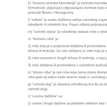
k) "izvozna carinska kancelarija" je carinska kancela
formalnosti, uključujući odgovarajuće kontrole koje 
područje Bosne i Hercegovine,
l) "odluka" je svaka službena radnja carinskog organ
određenih ili odredivih lica. Pojam odluka podrazum
m) "carinski status" je određenje statusa robe u smis
n) "domaća roba" je:
1) roba koja je u potpunosti dobijena ili proizvede
država ili teritorija. Za robu dobijenu iz robe koja
2) roba uvezena iz drugih država ili teritorija, a koj
3) roba dobijena ili proizvedena u carinskom području 
o) "strana roba" je sva roba koja nema status domać
roba gubi taj status kada stvarno istupi iz carinsko
p) "carinski dug" je obaveza određenog lica da za od
carinski dug),
r) "uvozne dažbine" su:
1) carina i druge dažbine sa jednakim efektom kao i 