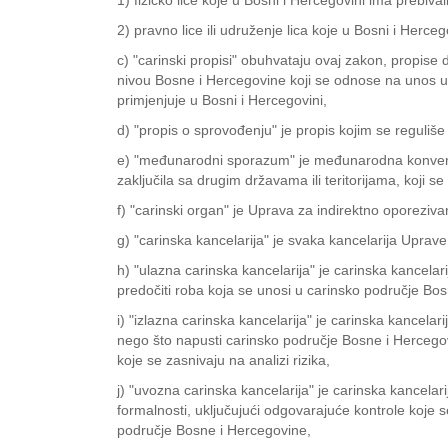
1) fizičko lice koje u Bosni i Hercegovini ima prebival
2) pravno lice ili udruženje lica koje u Bosni i Herce
c) "carinski propisi" obuhvataju ovaj zakon, propis
nivou Bosne i Hercegovine koji se odnose na unos u 
primjenjuje u Bosni i Hercegovini,
d) "propis o sprovođenju" je propis kojim se reguliš
e) "međunarodni sporazum" je međunarodna konvencija
zaključila sa drugim državama ili teritorijama, koji se
f) "carinski organ" je Uprava za indirektno oporezivan
g) "carinska kancelarija" je svaka kancelarija Uprave
h) "ulazna carinska kancelarija" je carinska kancela
predočiti roba koja se unosi u carinsko područje Bosn
i) "izlazna carinska kancelarija" je carinska kancela
nego što napusti carinsko područje Bosne i Hercegovi
koje se zasnivaju na analizi rizika,
j) "uvozna carinska kancelarija" je carinska kancelar
formalnosti, uključujući odgovarajuće kontrole koje 
područje Bosne i Hercegovine,