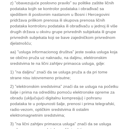
z) "obavezujuće poslovno pravilo" su politike zaštite ličnih
podataka kojih se kontrolor podataka i obrađivač sa
sjedištem ili poslovnim nastanom u Bosni i Hercegovini
pridržava prilikom prenosa ili skupova prenosa ličnih
podataka kontroloru podataka ili obrađivaču u jednoj ili više
drugih država u okviru grupe privrednih subjekata ili grupe
privrednih subjekata koji se bave zajedničkom privrednom
djelatnošću;
aa) "usluga informacionog društva" jeste svaka usluga koja
se obično pruža uz naknadu, na daljinu, elektronskim
sredstvima te na lični zahtjev primaoca usluga, gdje:
1) "na daljinu" znači da se usluga pruža a da pri tome
strane nisu istovremeno prisutne;
2) "elektronskim sredstvima" znači da se usluga na početku
šalje i prima na odredištu pomoću elektronske opreme za
obradu (uključujući digitalnu kompresiju) i pohranu
podataka te u potpunosti šalje, prenosi i prima telegrafski,
radio-vezom, optičkim sredstvima ili ostalim
elektromagnetnim sredstvima;
3) "na lični zahtjev primaoca usluga" znači da se usluga