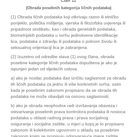
Član 11
(Obrada posebnih kategorija ličnih podataka)
(1) Obrada ličnih podataka koji otkrivaju rasno ili etničko
porijeklo, politička mišljenja, vjerska ili filozofska uvjerenja ili
pripadnost sindikatu, kao i obrada genetskih podataka,
biometrijskih podataka u svrhu jedinstvene identifikacije
lica, podataka o zdravlju ili podataka o polnom životu ili
seksualnoj orijentaciji lica je zabranjena.
(2) Izuzetno od odredbe stava (1) ovog člana, obrada
posebne kategorije ličnih podataka dopuštena je ako je
ispunjen jedan od sljedećih uslova:
a) ako je nosilac podataka dao izričitu saglasnost za obradu
tih ličnih podataka za jednu ili više konkretnih svrha, osim
kada je posebnim zakonom propisano da se obrada tih
podataka ne može obavljati na osnovu saglasnosti;
b) ako je obrada neophodna radi izvršavanja obaveza i
ostvarivanja posebnih prava kontrolora podataka ili nosioca
podataka u oblasti radnog prava i prava socijalnog
osiguranja i socijalne zaštite, u mjeri u kojoj je to propisano
zakonom ili kolektivnim ugovorom u skladu sa posebnim
zakonom kojim se propisuju odgovarajuće mjere zaštite