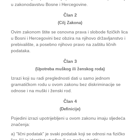
u zakonodavstvu Bosne i Hercegovine.
Član 2
(Cilj Zakona)
Ovim zakonom štite se osnovna prava i slobode fizičkih lica
u Bosni i Hercegovini bez obzira na njihovo državljanstvo i
prebivalište, a posebno njihovo pravo na zaštitu ličnih
podataka.
Član 3
(Upotreba muškog ili ženskog roda)
Izrazi koji su radi preglednosti dati u samo jednom
gramatičkom rodu u ovom zakonu bez diskriminacije se
odnose i na muški i ženski rod.
Član 4
(Definicije)
Pojedini izrazi upotrijebljeni u ovom zakonu imaju sljedeća
značenja:
a) "lični podatak" je svaki podatak koji se odnosi na fizičko