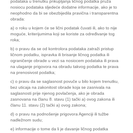
podataka u trenutku prikupljanja ličnog podatka pruža
nosiocu podataka sljedeće dodatne informacije, ako je to
neophodno da bi se obezbijedila pravična i transparentna
obrada:
a) o roku u kojem će se lični podatak čuvati ili, ako to nije
moguće, kriterijumima koji se koriste za određivanje tog
roka;
b) o pravu da se od kontrolora podataka zatraži pristup
ličnom podatku, ispravka ili brisanje ličnog podatka ili
ograničenje obrade u vezi sa nosiocem podataka ili prava
na ulaganje prigovora na obradu takvog podatka te prava
na prenosivost podatka;
c) o pravu da se saglasnost povuče u bilo kojem trenutku,
bez uticaja na zakonitost obrade koja se zasnivala na
saglasnosti prije njenog povlačenja, ako je obrada
zasnovana na članu 8. stavu (1) tački a) ovog zakona ili
članu 11. stavu (2) tački a) ovog zakona;
d) o pravu na podnošenje prigovora Agenciji ili tužbe
nadležnom sudu;
e) informacije o tome da li je davanje ličnog podatka