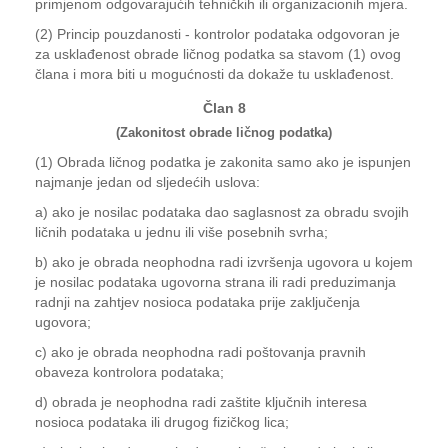
primjenom odgovarajućih tehničkih ili organizacionih mjera.
(2) Princip pouzdanosti - kontrolor podataka odgovoran je
za usklađenost obrade ličnog podatka sa stavom (1) ovog
člana i mora biti u mogućnosti da dokaže tu usklađenost.
Član 8
(Zakonitost obrade ličnog podatka)
(1) Obrada ličnog podatka je zakonita samo ako je ispunjen
najmanje jedan od sljedećih uslova:
a) ako je nosilac podataka dao saglasnost za obradu svojih
ličnih podataka u jednu ili više posebnih svrha;
b) ako je obrada neophodna radi izvršenja ugovora u kojem
je nosilac podataka ugovorna strana ili radi preduzimanja
radnji na zahtjev nosioca podataka prije zaključenja
ugovora;
c) ako je obrada neophodna radi poštovanja pravnih
obaveza kontrolora podataka;
d) obrada je neophodna radi zaštite ključnih interesa
nosioca podataka ili drugog fizičkog lica;