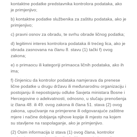
kontaktne podatke predstavnika kontrolora podataka, ako
je primjenjivo;
b) kontaktne podatke službenika za zaštitu podataka, ako je
primjenjivo;
c) pravni osnov za obradu, te svrhu obrade ličnog podatka;
d) legitimni interes kontrolora podataka ili trećeg lica, ako je
obrada zasnovana na članu 8. stavu (1) tački f) ovog
zakona;
e) o primaocu ili kategoriji primaoca ličnih podataka, ako ih
ima;
f) činjenicu da kontrolor podataka namjerava da prenese
lične podatke u drugu državu ili međunarodnu organizaciju i
postojanju ili nepostojanju odluke Savjeta ministara Bosne i
Hercegovine o adekvatnosti, odnosno, u slučaju prenošenja
iz člana 48. ili 49. ovog zakona ili člana 51. stava (2) ovog
zakona, upućivanje na primjerene ili odgovarajuće zaštitne
mjere i načine dobijanja njihove kopije ili mjesto na kojem
su stavljene na raspolaganje, ako je primjenjivo.
(2) Osim informacija iz stava (1) ovog člana, kontrolor