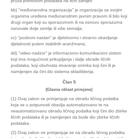
pruža prenosom podataka na lični zahtjev.
bb) "međunarodna organizacija" je organizacija sa svojim
organima uređena međunarodnim javnim pravom ili bilo koji
drugi organ koji su sporazumom ili na osnovu sporazuma
osnovale dvije zemlje ili više zemalja;
cc) "poslovni nastan" je djelotvorno i stvarno obavljanje
djelatnosti putem stabilnih aranžmana;
dd) "video-nadzor" je informaciono-komunikacioni sistem
koji ima mogućnost prikupljanja i dalje obrade ličnih
podataka, koji obuhvata stvaranje snimka koji čini ili je
namijenjen da čini dio sistema skladištenja.
Član 5
(Glavna oblast primjene)
(1) Ovaj zakon se primjenjuje na obradu ličnog podatka
koja se u potpunosti obavlja automatizovano te na
neautomatizovanu obradu ličnog podatka koji čini dio zbirke
ličnih podataka ili je namijenjen da bude dio zbirke ličnih
podataka.
(2) Ovaj zakon ne primjenjuje se na obradu ličnog podatka