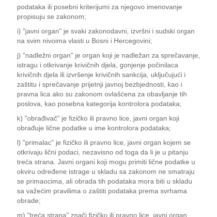
podataka ili posebni kriterijumi za njegovo imenovanje
propisuju se zakonom;
i) "javni organ" je svaki zakonodavni, izvršni i sudski organ
na svim nivoima vlasti u Bosni i Hercegovini;
j) "nadležni organ" je organ koji je nadležan za sprečavanje,
istragu i otkrivanje krivičnih djela, gonjenje počinilaca
krivičnih djela ili izvršenje krivičnih sankcija, uključujući i
zaštitu i sprečavanje prijetnji javnoj bezbjednosti, kao i
pravna lica ako su zakonom ovlašćena za obavljanje tih
poslova, kao posebna kategorija kontrolora podataka;
k) "obrađivač" je fizičko ili pravno lice, javni organ koji
obrađuje lične podatke u ime kontrolora podataka;
l) "primalac" je fizičko ili pravno lice, javni organ kojem se
otkrivaju lični podaci, nezavisno od toga da li je u pitanju
treća strana. Javni organi koji mogu primiti lične podatke u
okviru određene istrage u skladu sa zakonom ne smatraju
se primaocima, ali obrada tih podataka mora biti u skladu
sa važećim pravilima o zaštiti podataka prema svrhama
obrade;
m) "treća strana" znači fizičko ili pravno lice, javni organ,