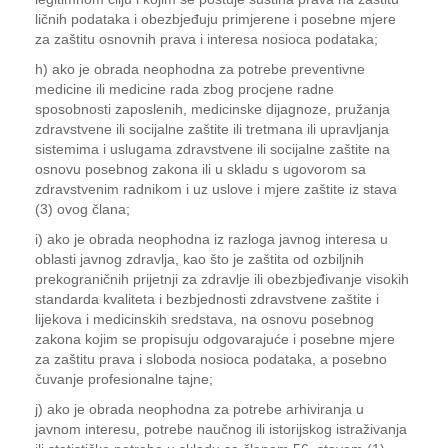
ličnih podataka i obezbjeđuju primjerene i posebne mjere
za zaštitu osnovnih prava i interesa nosioca podataka;
h) ako je obrada neophodna za potrebe preventivne
medicine ili medicine rada zbog procjene radne
sposobnosti zaposlenih, medicinske dijagnoze, pružanja
zdravstvene ili socijalne zaštite ili tretmana ili upravljanja
sistemima i uslugama zdravstvene ili socijalne zaštite na
osnovu posebnog zakona ili u skladu s ugovorom sa
zdravstvenim radnikom i uz uslove i mjere zaštite iz stava
(3) ovog člana;
i) ako je obrada neophodna iz razloga javnog interesa u
oblasti javnog zdravlja, kao što je zaštita od ozbiljnih
prekograničnih prijetnji za zdravlje ili obezbjeđivanje visokih
standarda kvaliteta i bezbjednosti zdravstvene zaštite i
lijekova i medicinskih sredstava, na osnovu posebnog
zakona kojim se propisuju odgovarajuće i posebne mjere
za zaštitu prava i sloboda nosioca podataka, a posebno
čuvanje profesionalne tajne;
j) ako je obrada neophodna za potrebe arhiviranja u
javnom interesu, potrebe naučnog ili istorijskog istraživanja