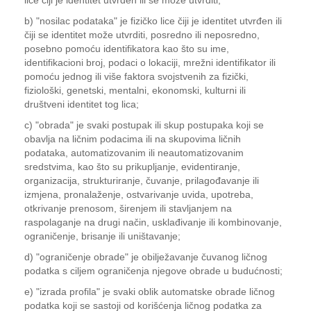
lice čiji je identitet utvrđen ili se može utvrditi;
b) "nosilac podataka" je fizičko lice čiji je identitet utvrđen ili
čiji se identitet može utvrditi, posredno ili neposredno,
posebno pomoću identifikatora kao što su ime,
identifikacioni broj, podaci o lokaciji, mrežni identifikator ili
pomoću jednog ili više faktora svojstvenih za fizički,
fiziološki, genetski, mentalni, ekonomski, kulturni ili
društveni identitet tog lica;
c) "obrada" je svaki postupak ili skup postupaka koji se
obavlja na ličnim podacima ili na skupovima ličnih
podataka, automatizovanim ili neautomatizovanim
sredstvima, kao što su prikupljanje, evidentiranje,
organizacija, strukturiranje, čuvanje, prilagođavanje ili
izmjena, pronalaženje, ostvarivanje uvida, upotreba,
otkrivanje prenosom, širenjem ili stavljanjem na
raspolaganje na drugi način, usklađivanje ili kombinovanje,
ograničenje, brisanje ili uništavanje;
d) "ograničenje obrade" je obilježavanje čuvanog ličnog
podatka s ciljem ograničenja njegove obrade u budućnosti;
e) "izrada profila" je svaki oblik automatske obrade ličnog
podatka koji se sastoji od korišćenja ličnog podatka za