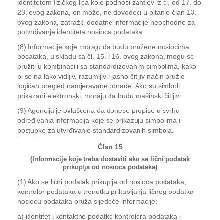
identitetom fizičkog lica koje podnosi zahtjev iz čl. od 17. do
23. ovog zakona, on može, ne dovodeći u pitanje član 13.
ovog zakona, zatražiti dodatne informacije neophodne za
potvrđivanje identiteta nosioca podataka.
(8) Informacije koje moraju da budu pružene nosiocima
podataka, u skladu sa čl. 15. i 16. ovog zakona, mogu se
pružiti u kombinaciji sa standardizovanim simbolima, kako
bi se na lako vidljiv, razumljiv i jasno čitljiv način pružio
logičan pregled namjeravane obrade. Ako su simboli
prikazani elektronski, moraju da budu mašinski čitljivi.
(9) Agencija je ovlašćena da donese propise u svrhu
određivanja informacija koje se prikazuju simbolima i
postupke za utvrđivanje standardizovanih simbola.
Član 15
(Informacije koje treba dostaviti ako se lični podatak
prikuplja od nosioca podataka)
(1) Ako se lični podatak prikuplja od nosioca podataka,
kontrolor podataka u trenutku prikupljanja ličnog podatka
nosiocu podataka pruža sljedeće informacije:
a) identitet i kontaktne podatke kontrolora podataka i