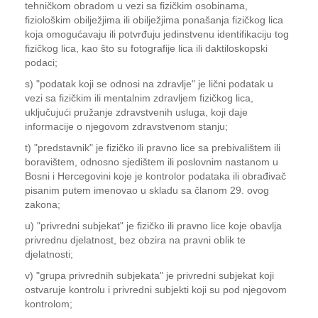
tehničkom obradom u vezi sa fizičkim osobinama,
fiziološkim obilježjima ili obilježjima ponašanja fizičkog lica
koja omogućavaju ili potvrđuju jedinstvenu identifikaciju tog
fizičkog lica, kao što su fotografije lica ili daktiloskopski
podaci;
s) "podatak koji se odnosi na zdravlje" je lični podatak u
vezi sa fizičkim ili mentalnim zdravljem fizičkog lica,
uključujući pružanje zdravstvenih usluga, koji daje
informacije o njegovom zdravstvenom stanju;
t) "predstavnik" je fizičko ili pravno lice sa prebivalištem ili
boravištem, odnosno sjedištem ili poslovnim nastanom u
Bosni i Hercegovini koje je kontrolor podataka ili obrađivač
pisanim putem imenovao u skladu sa članom 29. ovog
zakona;
u) "privredni subjekat" je fizičko ili pravno lice koje obavlja
privrednu djelatnost, bez obzira na pravni oblik te
djelatnosti;
v) "grupa privrednih subjekata" je privredni subjekat koji
ostvaruje kontrolu i privredni subjekti koji su pod njegovom
kontrolom;