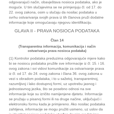
odgovarajući način, obavještava nosioca podataka, ako je
moguće. U tim slučajevima se ne primjenjuju čl. od 17. do
22. ovog zakona, osim u slučaju da nosilac podataka u
svrhu ostvarivanja svojih prava iz tih članova pruži dodatne
informacije koje omogućavaju njegovu identifikaciju.
GLAVA II - PRAVA NOSIOCA PODATAKA
Član 14
(Transparentna informacija, komunikacija i način
ostvarivanja prava nosioca podataka)
(1) Kontrolor podataka preduzima odgovarajuće mjere kako
bi se nosiocu podataka pružile sve informacije iz čl. 15. i 16.
ovog zakona i svi vidovi komunikacije za ostvarivanje prava
iz čl. od 17. do 24. ovog zakona i člana 36. ovog zakona u
vezi s obradom podataka, i to u sažetoj, transparentnoj,
razumljivoj i lako dostupnoj formi, uz upotrebu jasnog i
jednostavnog jezika, što se posebno odnosi na sve
informacije koje su izričito namijenjene djetetu. Informacije
se pružaju u pisanoj formi ili na druge načine, uključujući i
elektronsku formu kada je primjereno. Ako nosilac podataka
zahtijeva, informacije se mogu pružiti usmeno, uz uslov da