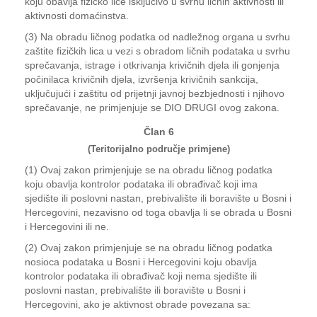
koju obavlja fizičko lice isključivo u svrhu ličnih aktivnosti ili
aktivnosti domaćinstva.
(3) Na obradu ličnog podatka od nadležnog organa u svrhu
zaštite fizičkih lica u vezi s obradom ličnih podataka u svrhu
sprečavanja, istrage i otkrivanja krivičnih djela ili gonjenja
počinilaca krivičnih djela, izvršenja krivičnih sankcija,
uključujući i zaštitu od prijetnji javnoj bezbjednosti i njihovo
sprečavanje, ne primjenjuje se DIO DRUGI ovog zakona.
Član 6
(Teritorijalno područje primjene)
(1) Ovaj zakon primjenjuje se na obradu ličnog podatka
koju obavlja kontrolor podataka ili obrađivač koji ima
sjedište ili poslovni nastan, prebivalište ili boravište u Bosni i
Hercegovini, nezavisno od toga obavlja li se obrada u Bosni
i Hercegovini ili ne.
(2) Ovaj zakon primjenjuje se na obradu ličnog podatka
nosioca podataka u Bosni i Hercegovini koju obavlja
kontrolor podataka ili obrađivač koji nema sjedište ili
poslovni nastan, prebivalište ili boravište u Bosni i
Hercegovini, ako je aktivnost obrade povezana sa: