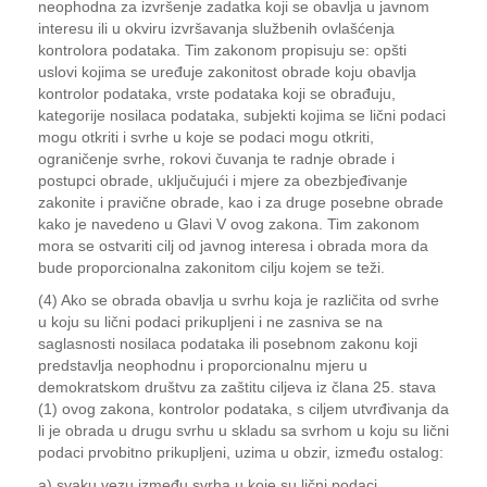
neophodna za izvršenje zadatka koji se obavlja u javnom
interesu ili u okviru izvršavanja službenih ovlašćenja
kontrolora podataka. Tim zakonom propisuju se: opšti
uslovi kojima se uređuje zakonitost obrade koju obavlja
kontrolor podataka, vrste podataka koji se obrađuju,
kategorije nosilaca podataka, subjekti kojima se lični podaci
mogu otkriti i svrhe u koje se podaci mogu otkriti,
ograničenje svrhe, rokovi čuvanja te radnje obrade i
postupci obrade, uključujući i mjere za obezbjeđivanje
zakonite i pravične obrade, kao i za druge posebne obrade
kako je navedeno u Glavi V ovog zakona. Tim zakonom
mora se ostvariti cilj od javnog interesa i obrada mora da
bude proporcionalna zakonitom cilju kojem se teži.
(4) Ako se obrada obavlja u svrhu koja je različita od svrhe
u koju su lični podaci prikupljeni i ne zasniva se na
saglasnosti nosilaca podataka ili posebnom zakonu koji
predstavlja neophodnu i proporcionalnu mjeru u
demokratskom društvu za zaštitu ciljeva iz člana 25. stava
(1) ovog zakona, kontrolor podataka, s ciljem utvrđivanja da
li je obrada u drugu svrhu u skladu sa svrhom u koju su lični
podaci prvobitno prikupljeni, uzima u obzir, između ostalog:
a) svaku vezu između svrha u koje su lični podaci