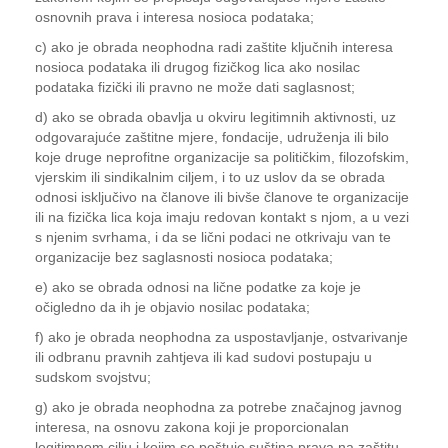
osnovnih prava i interesa nosioca podataka;
c) ako je obrada neophodna radi zaštite ključnih interesa
nosioca podataka ili drugog fizičkog lica ako nosilac
podataka fizički ili pravno ne može dati saglasnost;
d) ako se obrada obavlja u okviru legitimnih aktivnosti, uz
odgovarajuće zaštitne mjere, fondacije, udruženja ili bilo
koje druge neprofitne organizacije sa političkim, filozofskim,
vjerskim ili sindikalnim ciljem, i to uz uslov da se obrada
odnosi isključivo na članove ili bivše članove te organizacije
ili na fizička lica koja imaju redovan kontakt s njom, a u vezi
s njenim svrhama, i da se lični podaci ne otkrivaju van te
organizacije bez saglasnosti nosioca podataka;
e) ako se obrada odnosi na lične podatke za koje je
očigledno da ih je objavio nosilac podataka;
f) ako je obrada neophodna za uspostavljanje, ostvarivanje
ili odbranu pravnih zahtjeva ili kad sudovi postupaju u
sudskom svojstvu;
g) ako je obrada neophodna za potrebe značajnog javnog
interesa, na osnovu zakona koji je proporcionalan
legitimnom cilju i kojim se poštuje suština prava na zaštitu