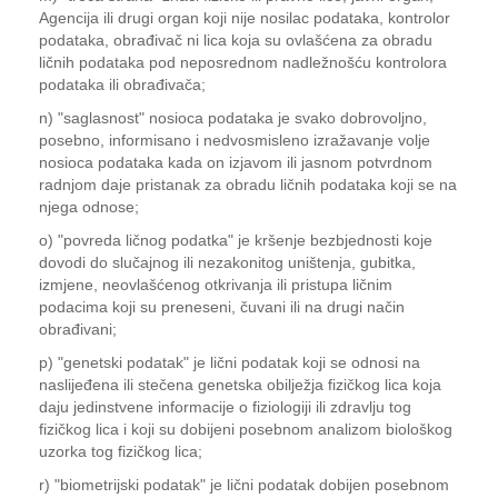
Agencija ili drugi organ koji nije nosilac podataka, kontrolor
podataka, obrađivač ni lica koja su ovlašćena za obradu
ličnih podataka pod neposrednom nadležnošću kontrolora
podataka ili obrađivača;
n) "saglasnost" nosioca podataka je svako dobrovoljno,
posebno, informisano i nedvosmisleno izražavanje volje
nosioca podataka kada on izjavom ili jasnom potvrdnom
radnjom daje pristanak za obradu ličnih podataka koji se na
njega odnose;
o) "povreda ličnog podatka" je kršenje bezbjednosti koje
dovodi do slučajnog ili nezakonitog uništenja, gubitka,
izmjene, neovlašćenog otkrivanja ili pristupa ličnim
podacima koji su preneseni, čuvani ili na drugi način
obrađivani;
p) "genetski podatak" je lični podatak koji se odnosi na
naslijeđena ili stečena genetska obilježja fizičkog lica koja
daju jedinstvene informacije o fiziologiji ili zdravlju tog
fizičkog lica i koji su dobijeni posebnom analizom biološkog
uzorka tog fizičkog lica;
r) "biometrijski podatak" je lični podatak dobijen posebnom