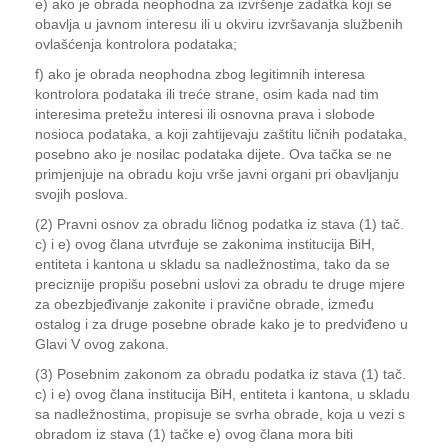
e) ako je obrada neophodna za izvršenje zadatka koji se
obavlja u javnom interesu ili u okviru izvršavanja službenih
ovlašćenja kontrolora podataka;
f) ako je obrada neophodna zbog legitimnih interesa
kontrolora podataka ili treće strane, osim kada nad tim
interesima pretežu interesi ili osnovna prava i slobode
nosioca podataka, a koji zahtijevaju zaštitu ličnih podataka,
posebno ako je nosilac podataka dijete. Ova tačka se ne
primjenjuje na obradu koju vrše javni organi pri obavljanju
svojih poslova.
(2) Pravni osnov za obradu ličnog podatka iz stava (1) tač.
c) i e) ovog člana utvrđuje se zakonima institucija BiH,
entiteta i kantona u skladu sa nadležnostima, tako da se
preciznije propišu posebni uslovi za obradu te druge mjere
za obezbjeđivanje zakonite i pravične obrade, između
ostalog i za druge posebne obrade kako je to predviđeno u
Glavi V ovog zakona.
(3) Posebnim zakonom za obradu podatka iz stava (1) tač.
c) i e) ovog člana institucija BiH, entiteta i kantona, u skladu
sa nadležnostima, propisuje se svrha obrade, koja u vezi s
obradom iz stava (1) tačke e) ovog člana mora biti