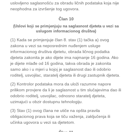
uslovljeno saglasnošću za obradu ličnih podataka koja nije
neophodna za izvršenje tog ugovora.
Član 10
(Uslovi koji se primjenjuju na saglasnost djeteta u vezi sa
uslugom informacionog društva)
(1) Kada se primjenjuje član 8. stav (1) tačka a) ovog
zakona u vezi sa neposrednim nuđenjem usluge
informacionog društva djetetu, obrada ličnog podatka
djeteta zakonita je ako dijete ima najmanje 16 godina. Ako
je dijete mlađe od 16 godina, takva obrada je zakonita
samo ako i u mjeri u kojoj je saglasnost dao ili odobrio
roditelj, usvojilac, staratelj djeteta ili drugi zastupnik djeteta.
(2) Kontrolor podataka mora da uloži razumne napore
prilikom provjere da li je saglasnost u tim slučajevima dao ili
odobrio roditelj, usvojilac, odnosno staratelj djeteta,
uzimajući u obzir dostupnu tehnologiju.
(3) Stav (1) ovog člana ne utiče na opšta pravila
obligacionog prava koja se tiču važenja, zaključenja ili
učinka ugovora u vezi sa djetetom.