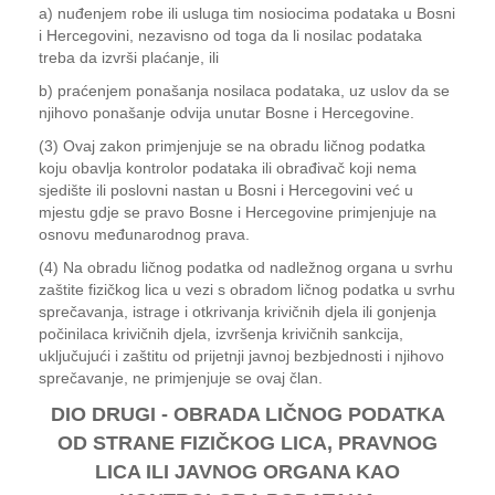
a) nuđenjem robe ili usluga tim nosiocima podataka u Bosni
i Hercegovini, nezavisno od toga da li nosilac podataka
treba da izvrši plaćanje, ili
b) praćenjem ponašanja nosilaca podataka, uz uslov da se
njihovo ponašanje odvija unutar Bosne i Hercegovine.
(3) Ovaj zakon primjenjuje se na obradu ličnog podatka
koju obavlja kontrolor podataka ili obrađivač koji nema
sjedište ili poslovni nastan u Bosni i Hercegovini već u
mjestu gdje se pravo Bosne i Hercegovine primjenjuje na
osnovu međunarodnog prava.
(4) Na obradu ličnog podatka od nadležnog organa u svrhu
zaštite fizičkog lica u vezi s obradom ličnog podatka u svrhu
sprečavanja, istrage i otkrivanja krivičnih djela ili gonjenja
počinilaca krivičnih djela, izvršenja krivičnih sankcija,
uključujući i zaštitu od prijetnji javnoj bezbjednosti i njihovo
sprečavanje, ne primjenjuje se ovaj član.
DIO DRUGI - OBRADA LIČNOG PODATKA
OD STRANE FIZIČKOG LICA, PRAVNOG
LICA ILI JAVNOG ORGANA KAO