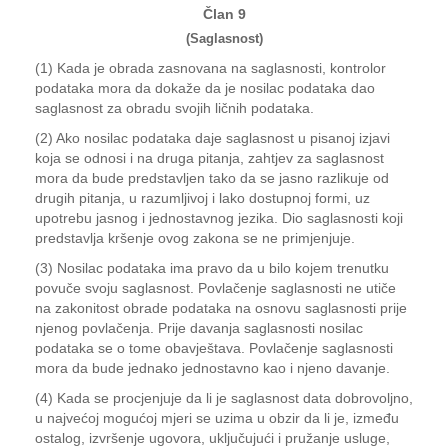
Član 9
(Saglasnost)
(1) Kada je obrada zasnovana na saglasnosti, kontrolor
podataka mora da dokaže da je nosilac podataka dao
saglasnost za obradu svojih ličnih podataka.
(2) Ako nosilac podataka daje saglasnost u pisanoj izjavi
koja se odnosi i na druga pitanja, zahtjev za saglasnost
mora da bude predstavljen tako da se jasno razlikuje od
drugih pitanja, u razumljivoj i lako dostupnoj formi, uz
upotrebu jasnog i jednostavnog jezika. Dio saglasnosti koji
predstavlja kršenje ovog zakona se ne primjenjuje.
(3) Nosilac podataka ima pravo da u bilo kojem trenutku
povuče svoju saglasnost. Povlačenje saglasnosti ne utiče
na zakonitost obrade podataka na osnovu saglasnosti prije
njenog povlačenja. Prije davanja saglasnosti nosilac
podataka se o tome obavještava. Povlačenje saglasnosti
mora da bude jednako jednostavno kao i njeno davanje.
(4) Kada se procjenjuje da li je saglasnost data dobrovoljno,
u najvećoj mogućoj mjeri se uzima u obzir da li je, između
ostalog, izvršenje ugovora, uključujući i pružanje usluge,