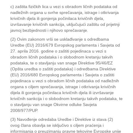
c) zaštita fizičkih lica u vezi s obradom ličnih podataka od
nadležnih organa u svrhe sprečavanja, istrage i otkrivanja
krivičnih djela ili gonjenja počinilaca krivičnih djela,
izvršavanje krivičnih sankcija, uključujući zaštitu od prijetnji
javnoj bezbjednosti i njihovo sprečavanje.
(2) Ovim zakonom vrši se usklađivanje s odredbama
Uredbe (EU) 2016/679 Evropskog parlamenta i Savjeta od
27. aprila 2016. godine o zaštiti pojedinaca u vezi s
obradom ličnih podataka i o slobodnom kretanju takvih
podataka, te o stavljanju van snage Direktive 95/46/EZ
(Opšta uredba o zaštiti podataka) i odredbama Direktive
(EU) 2016/680 Evropskog parlamenta i Savjeta o zaštiti
pojedinaca u vezi s obradom ličnih podataka od nadležnih
organa s ciljem sprečavanja, istrage i otkrivanja krivičnih
dijela ili gonjenja počinilaca krivičnih djela ili izvršavanje
krivičnih sankcija i o slobodnom kretanju takvih podataka, te
o stavljanju van snage Okvirne odluke Savjeta
2008/977/PUP.
(3) Navođenje odredaba Uredbe i Direktive iz stava (2)
ovog člana obavlja se isključivo s ciljem praćenja i
informisanja o preuzimanju pravne tekovine Evropske unije