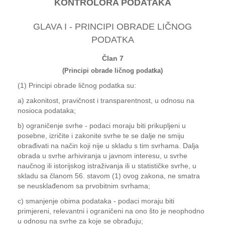
KONTROLORA PODATAKA
GLAVA I - PRINCIPI OBRADE LIČNOG
PODATKA
Član 7
(Principi obrade ličnog podatka)
(1) Principi obrade ličnog podatka su:
a) zakonitost, pravičnost i transparentnost, u odnosu na
nosioca podataka;
b) ograničenje svrhe - podaci moraju biti prikupljeni u
posebne, izričite i zakonite svrhe te se dalje ne smiju
obrađivati na način koji nije u skladu s tim svrhama. Dalja
obrada u svrhe arhiviranja u javnom interesu, u svrhe
naučnog ili istorijskog istraživanja ili u statističke svrhe, u
skladu sa članom 56. stavom (1) ovog zakona, ne smatra
se neusklađenom sa prvobitnim svrhama;
c) smanjenje obima podataka - podaci moraju biti
primjereni, relevantni i ograničeni na ono što je neophodno
u odnosu na svrhe za koje se obrađuju;