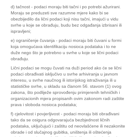
d) tačnost - podaci moraju biti tačni i po potrebi ažurirani.
Moraju se preduzeti sve razumne mjere kako bi se
obezbijedilo da lični podaci koji nisu tačni, imajući u vidu
svrhe u koje se obrađuju, budu bez odgađanja izbrisani ili
ispravljeni;
e) ograničenje čuvanja - podaci moraju biti čuvani u formi
koja omogućava identifikaciju nosioca podataka i to ne
duže nego što je potrebno u svrhe u koje se lični podaci
obrađuju.
Lični podaci se mogu čuvati na duži period ako će se lični
podaci obrađivati isključivo u svrhe arhiviranja u javnom
interesu, u svrhe naučnog ili istorijskog istraživanja ili u
statističke svrhe, u skladu sa članom 56. stavom (1) ovog
zakona, što podliježe sprovođenju primjerenih tehničkih i
organizacionih mjera propisanih ovim zakonom radi zaštite
prava i sloboda nosioca podataka;
f) cjelovitost i povjerljivost - podaci moraju biti obrađivani
tako da se osigura odgovarajuća bezbjednost ličnih
podataka, uključujući i zaštitu od neovlašćene ili nezakonite
obrade i od slučajnog gubitka, uništenja ili oštećenja