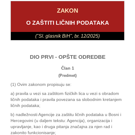
ZAKON
O ZAŠTITI LIČNIH PODATAKA
("Sl. glasnik BiH", br. 12/2025)
DIO PRVI - OPŠTE ODREDBE
Član 1
(Predmet)
(1) Ovim zakonom propisuju se:
a) pravila u vezi sa zaštitom fizičkih lica u vezi s obradom
ličnih podataka i pravila povezana sa slobodnim kretanjem
ličnih podataka;
b) nadležnosti Agencije za zaštitu ličnih podataka u Bosni i
Hercegovini (u daljem tekstu: Agencija), organizacija i
upravljanje, kao i druga pitanja značajna za njen rad i
zakonito funkcionisanje;