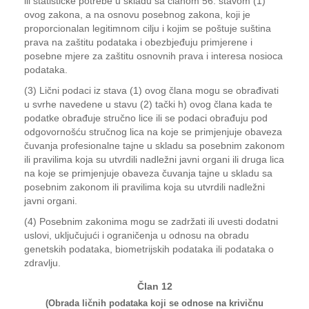
ili statističke potrebe u skladu sa članom 56. stavom (1)
ovog zakona, a na osnovu posebnog zakona, koji je
proporcionalan legitimnom cilju i kojim se poštuje suština
prava na zaštitu podataka i obezbjeđuju primjerene i
posebne mjere za zaštitu osnovnih prava i interesa nosioca
podataka.
(3) Lični podaci iz stava (1) ovog člana mogu se obrađivati
u svrhe navedene u stavu (2) tački h) ovog člana kada te
podatke obrađuje stručno lice ili se podaci obrađuju pod
odgovornošću stručnog lica na koje se primjenjuje obaveza
čuvanja profesionalne tajne u skladu sa posebnim zakonom
ili pravilima koja su utvrdili nadležni javni organi ili druga lica
na koje se primjenjuje obaveza čuvanja tajne u skladu sa
posebnim zakonom ili pravilima koja su utvrdili nadležni
javni organi.
(4) Posebnim zakonima mogu se zadržati ili uvesti dodatni
uslovi, uključujući i ograničenja u odnosu na obradu
genetskih podataka, biometrijskih podataka ili podataka o
zdravlju.
Član 12
(Obrada ličnih podataka koji se odnose na krivičnu