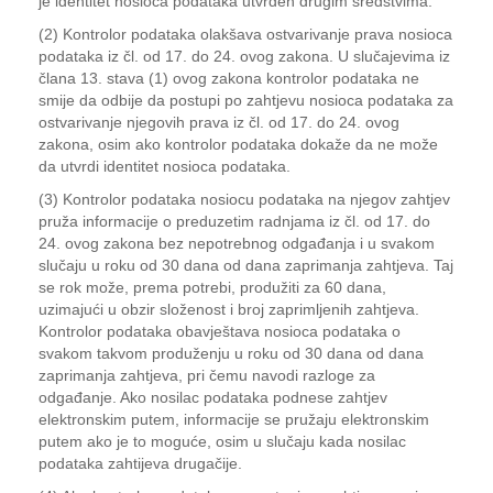
je identitet nosioca podataka utvrđen drugim sredstvima.
(2) Kontrolor podataka olakšava ostvarivanje prava nosioca
podataka iz čl. od 17. do 24. ovog zakona. U slučajevima iz
člana 13. stava (1) ovog zakona kontrolor podataka ne
smije da odbije da postupi po zahtjevu nosioca podataka za
ostvarivanje njegovih prava iz čl. od 17. do 24. ovog
zakona, osim ako kontrolor podataka dokaže da ne može
da utvrdi identitet nosioca podataka.
(3) Kontrolor podataka nosiocu podataka na njegov zahtjev
pruža informacije o preduzetim radnjama iz čl. od 17. do
24. ovog zakona bez nepotrebnog odgađanja i u svakom
slučaju u roku od 30 dana od dana zaprimanja zahtjeva. Taj
se rok može, prema potrebi, produžiti za 60 dana,
uzimajući u obzir složenost i broj zaprimljenih zahtjeva.
Kontrolor podataka obavještava nosioca podataka o
svakom takvom produženju u roku od 30 dana od dana
zaprimanja zahtjeva, pri čemu navodi razloge za
odgađanje. Ako nosilac podataka podnese zahtjev
elektronskim putem, informacije se pružaju elektronskim
putem ako je to moguće, osim u slučaju kada nosilac
podataka zahtijeva drugačije.