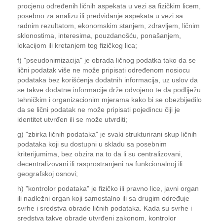
procjenu određenih ličnih aspekata u vezi sa fizičkim licem,
posebno za analizu ili predviđanje aspekata u vezi sa
radnim rezultatom, ekonomskim stanjem, zdravljem, ličnim
sklonostima, interesima, pouzdanošću, ponašanjem,
lokacijom ili kretanjem tog fizičkog lica;
f) "pseudonimizacija" je obrada ličnog podatka tako da se
lični podatak više ne može pripisati određenom nosiocu
podataka bez korišćenja dodatnih informacija, uz uslov da
se takve dodatne informacije drže odvojeno te da podliježu
tehničkim i organizacionim mjerama kako bi se obezbijedilo
da se lični podatak ne može pripisati pojedincu čiji je
identitet utvrđen ili se može utvrditi;
g) "zbirka ličnih podataka" je svaki strukturirani skup ličnih
podataka koji su dostupni u skladu sa posebnim
kriterijumima, bez obzira na to da li su centralizovani,
decentralizovani ili rasprostranjeni na funkcionalnoj ili
geografskoj osnovi;
h) "kontrolor podataka" je fizičko ili pravno lice, javni organ
ili nadležni organ koji samostalno ili sa drugim određuje
svrhe i sredstva obrade ličnih podataka. Kada su svrhe i
sredstva takve obrade utvrđeni zakonom, kontrolor