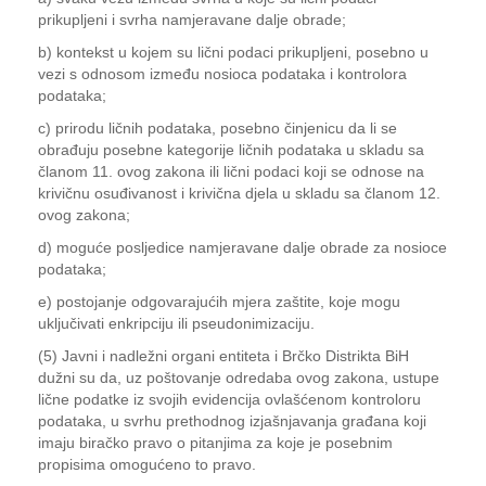
prikupljeni i svrha namjeravane dalje obrade;
b) kontekst u kojem su lični podaci prikupljeni, posebno u
vezi s odnosom između nosioca podataka i kontrolora
podataka;
c) prirodu ličnih podataka, posebno činjenicu da li se
obrađuju posebne kategorije ličnih podataka u skladu sa
članom 11. ovog zakona ili lični podaci koji se odnose na
krivičnu osuđivanost i krivična djela u skladu sa članom 12.
ovog zakona;
d) moguće posljedice namjeravane dalje obrade za nosioce
podataka;
e) postojanje odgovarajućih mjera zaštite, koje mogu
uključivati enkripciju ili pseudonimizaciju.
(5) Javni i nadležni organi entiteta i Brčko Distrikta BiH
dužni su da, uz poštovanje odredaba ovog zakona, ustupe
lične podatke iz svojih evidencija ovlašćenom kontroloru
podataka, u svrhu prethodnog izjašnjavanja građana koji
imaju biračko pravo o pitanjima za koje je posebnim
propisima omogućeno to pravo.