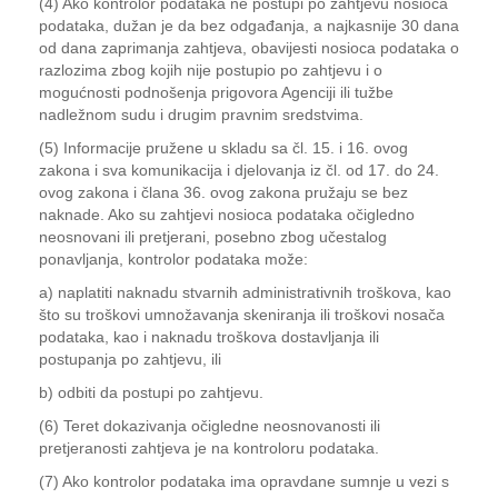
(4) Ako kontrolor podataka ne postupi po zahtjevu nosioca
podataka, dužan je da bez odgađanja, a najkasnije 30 dana
od dana zaprimanja zahtjeva, obavijesti nosioca podataka o
razlozima zbog kojih nije postupio po zahtjevu i o
mogućnosti podnošenja prigovora Agenciji ili tužbe
nadležnom sudu i drugim pravnim sredstvima.
(5) Informacije pružene u skladu sa čl. 15. i 16. ovog
zakona i sva komunikacija i djelovanja iz čl. od 17. do 24.
ovog zakona i člana 36. ovog zakona pružaju se bez
naknade. Ako su zahtjevi nosioca podataka očigledno
neosnovani ili pretjerani, posebno zbog učestalog
ponavljanja, kontrolor podataka može:
a) naplatiti naknadu stvarnih administrativnih troškova, kao
što su troškovi umnožavanja skeniranja ili troškovi nosača
podataka, kao i naknadu troškova dostavljanja ili
postupanja po zahtjevu, ili
b) odbiti da postupi po zahtjevu.
(6) Teret dokazivanja očigledne neosnovanosti ili
pretjeranosti zahtjeva je na kontroloru podataka.
(7) Ako kontrolor podataka ima opravdane sumnje u vezi s