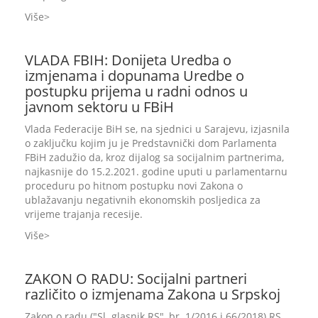
Više
VLADA FBIH: Donijeta Uredba o
izmjenama i dopunama Uredbe o
postupku prijema u radni odnos u
javnom sektoru u FBiH
Vlada Federacije BiH se, na sjednici u Sarajevu, izjasnila
o zaključku kojim ju je Predstavnički dom Parlamenta
FBiH zadužio da, kroz dijalog sa socijalnim partnerima,
najkasnije do 15.2.2021. godine uputi u parlamentarnu
proceduru po hitnom postupku novi Zakona o
ublažavanju negativnih ekonomskih posljedica za
vrijeme trajanja recesije.
Više
ZAKON O RADU: Socijalni partneri
različito o izmjenama Zakona u Srpskoj
Zakon o radu ("Sl. glasnik RS", br. 1/2016 i 66/2018) RS,