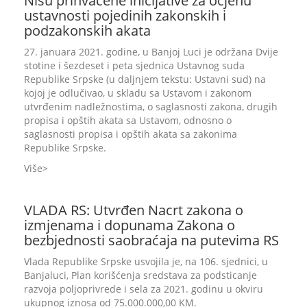
Nisu prihvaćene inicijative za ocjenu
ustavnosti pojedinih zakonskih i
podzakonskih akata
27. januara 2021. godine, u Banjoj Luci je održana Dvije
stotine i šezdeset i peta sjednica Ustavnog suda
Republike Srpske (u daljnjem tekstu: Ustavni sud) na
kojoj je odlučivao, u skladu sa Ustavom i zakonom
utvrđenim nadležnostima, o saglasnosti zakona, drugih
propisa i opštih akata sa Ustavom, odnosno o
saglasnosti propisa i opštih akata sa zakonima
Republike Srpske.
Više
VLADA RS: Utvrđen Nacrt zakona o
izmjenama i dopunama Zakona o
bezbjednosti saobraćaja na putevima RS
Vlada Republike Srpske usvojila je, na 106. sjednici, u
Banjaluci, Plan korišćenja sredstava za podsticanje
razvoja poljoprivrede i sela za 2021. godinu u okviru
ukupnog iznosa od 75.000.000,00 KM.