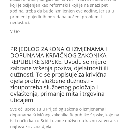
koji je ocijenjen kao reformski i koji je na snazi pet
godina, treba da bude izmijenjen ove godine, jer su u
primjeni pojedinih odredaba uočeni problemi i
nedostaci.
Više
PRIJEDLOG ZAKONA O IZMJENAMA I
DOPUNAMA KRIVIČNOG ZAKONIKA
REPUBLIKE SRPSKE: Uvode se mjere
zabrane vršenja poziva, djelatnosti ili
dužnosti. To se propisuje za krivična
djela protiv službene dužnosti -
zloupotreba službenog položaja i
ovlaštenja, primanje mita i trgovina
uticajem
Sve oči uprte su u Prijedlog zakona o izmjenama i
dopunama Krivičnog zakonika Republike Srpske, koje na
isti način kao u Srbiji uvode doživotnu kaznu zatvora za
najteža krivična djela.