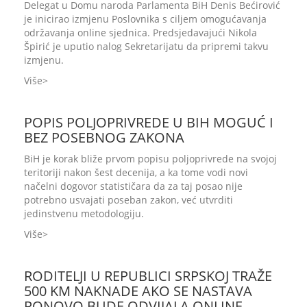
Delegat u Domu naroda Parlamenta BiH Denis Bećirović
je inicirao izmjenu Poslovnika s ciljem omogućavanja
održavanja online sjednica. Predsjedavajući Nikola
Špirić je uputio nalog Sekretarijatu da pripremi takvu
izmjenu.
Više
POPIS POLJOPRIVREDE U BIH MOGUĆ I
BEZ POSEBNOG ZAKONA
BiH je korak bliže prvom popisu poljoprivrede na svojoj
teritoriji nakon šest decenija, a ka tome vodi novi
načelni dogovor statističara da za taj posao nije
potrebno usvajati poseban zakon, već utvrditi
jedinstvenu metodologiju.
Više
RODITELJI U REPUBLICI SRPSKOJ TRAŽE
500 KM NAKNADE AKO SE NASTAVA
PONOVO BUDE ODVIJALA ONLINE