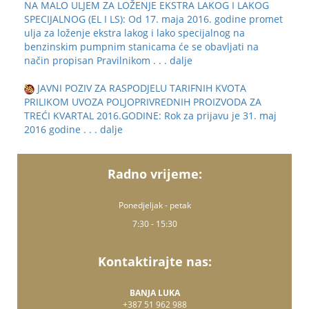
NA MALO ULJEM ZA LOŽENJE EKSTRA LAKOG I LAKOG
SPECIJALNOG (EL I LS): Od 17. maja 2016. godine promet
ulja za loženje ekstra lakog i lako specijalnog na
benzinskim pumpnim stanicama će se obavljati na
način propisan Pravilnikom
. . . dalje
JAVNI POZIV ZA RASPODJELU TARIFNIH KVOTA
PRILIKOM UVOZA POLJOPRIVREDNIH PROIZVODA ZA
TREĆI KVARTAL 2016.GODINE: Rok za prijavu je 31. maj
2016 godine
. . . dalje
Radno vrijeme:
Ponedjeljak - petak
7:30 - 15:30
Kontaktirajte nas:
BANJA LUKA
+387 51 962 988