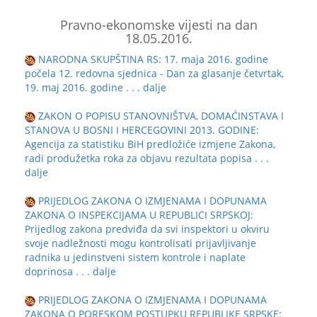
Pravno-ekonomske vijesti na dan
18.05.2016.
NARODNA SKUPŠTINA RS: 17. maja 2016. godine
počela 12. redovna sjednica - Dan za glasanje četvrtak,
19. maj 2016. godine
. . . dalje
ZAKON O POPISU STANOVNIŠTVA, DOMAĆINSTAVA I
STANOVA U BOSNI I HERCEGOVINI 2013. GODINE:
Agencija za statistiku BiH predložiće izmjene Zakona,
radi produžetka roka za objavu rezultata popisa
. . .
dalje
PRIJEDLOG ZAKONA O IZMJENAMA I DOPUNAMA
ZAKONA O INSPEKCIJAMA U REPUBLICI SRPSKOJ:
Prijedlog zakona predviđa da svi inspektori u okviru
svoje nadležnosti mogu kontrolisati prijavljivanje
radnika u jedinstveni sistem kontrole i naplate
doprinosa
. . . dalje
PRIJEDLOG ZAKONA O IZMJENAMA I DOPUNAMA
ZAKONA O PORESKOM POSTUPKU REPUBLIKE SRPSKE: