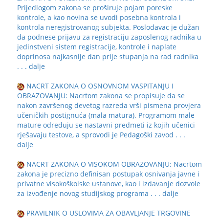
Prijedlogom zakona se proširuje pojam poreske
kontrole, a kao novina se uvodi posebna kontrola i
kontrola neregistrovanog subjekta. Poslodavac je dužan
da podnese prijavu za registraciju zaposlenog radnika u
jedinstveni sistem registracije, kontrole i naplate
doprinosa najkasnije dan prije stupanja na rad radnika
. . . dalje
NACRT ZAKONA O OSNOVNOM VASPITANJU I
OBRAZOVANJU: Nacrtom zakona se propisuje da se
nakon završenog devetog razreda vrši pismena provjera
učeničkih postignuća (mala matura). Programom male
mature određuju se nastavni predmeti iz kojih učenici
rješavaju testove, a sprovodi je Pedagoški zavod
. . .
dalje
NACRT ZAKONA O VISOKOM OBRAZOVANJU: Nacrtom
zakona je precizno definisan postupak osnivanja javne i
privatne visokoškolske ustanove, kao i izdavanje dozvole
za izvođenje novog studijskog programa
. . . dalje
PRAVILNIK O USLOVIMA ZA OBAVLJANJE TRGOVINE