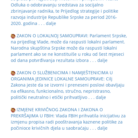
Odluka o odobravanju sredstava za socijalno
zbrinjavanje radnika, te Prijedlog strategije i politike
razvoja industrije Republike Srpske za period 2016-
2020. godina
. . . dalje
ZAKON O LOKALNOJ SAMOUPRAVI: Parlament Srpske,
na prijedlog Vlade, može da raspusti lokalni parlament.
Narodna skupština Srpske može da raspusti lokalni
parlament ako se ne konstituiše u roku od šest mjeseci
od dana potvrđivanja rezultata izbora
. . . dalje
ZAKON O SLUŽBENICIMA I NAMJEŠTENICIMA U
ORGANIMA JEDINICE LOKALNE SAMOUPRAVE: Cilj
Zakona jeste da se izvorni i preneseni poslovi obavljaju
na efikasno, funkcionalno, stručno, nepristrasno,
politički neutralno i etički prihvatljivo
. . . dalje
IZMJENE KRIVIČNOG ZAKONA I ZAKONA O
PREKRŠAJIMA U FBIH: Vlada FBIH prihvatila inicijativu za
izmjenu propisa radi pooštravanja kaznene politike za
počinioce krivičnih djela u saobraćaju
. . . dalje