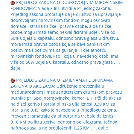
PRIJEDLOG ZAKONA O DOBROVOLJNIM MIROVINSKIM
FONDOVIMA: Vlada FBiH utvrdila Prijedlog zakona.
Prijedlog zakona propisuje da je društvo za upravljanje
dobrovoljnim mirovinskim fondom mogu osnovati
domaće i strane fizičke i pravne osobe, a da fizičke
osobe mogu imati samo nekvalificirani udjel. Više od
50% udjela u kapitalu, odnosno prava glasa u društvu,
mora imati pravna osoba koja se bavi bankarskim
poslovima i poslovima osiguranja ili djelatnošću
mirovinskih fondova, kao i koja u navedenoj osobi ima
više od 50% udjela u kapitalu, odnosno prava glasa
. . .
dalje
PRIJEDLOG ZAKONA O IZMJENAMA I DOPUNAMA
ZAKONA O AKCIZAMA: Udruženje prevoznika u
međunarodnom i međuentitetskom drumskom prevozu
putnika pri Spoljnotrgovinskoj komori BiH trži da akciza
na dizel gorivo i ostala plinska ulja iznosi 0,30 KM za
litar, a ne 0,45, kako je navedeno u Prijedlogu zakona.
Prevoznici smatraju da bi putarina trebalo da iznosi
0,10 KM po litru goriva, odnosno po kilogramu tečnog
naftnog gasa, a ne predloženih 0,25 KM
. . . dalje