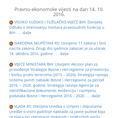
Pravno-ekonomske vijesti na dan 14. 10.
2016.
VISOKO SUDSKO I TUŽILAČKO VIJEĆE BIH: Donijeta
Odluka o imenovanju nosilaca pravosudnih funkcija u
BiH
. . . dalje
NARODNA SKUPŠTINA RS: Usvojeno 11 zakona i šest
nacrta zakona. Drugi dio sjednice zakazan je za utorak,
18. oktobra 2016. godine
. . . dalje
VIJEĆE MINISTARA BIH: Usvojeni Akcioni plan za
provođenje Strategije Bosne i Hercegovine za prevenciju
i borbu protiv terorizma (2015 – 2020), Strategija razvoja
sistema javnih nabavki Bosne i Hercegovine za period
2016. – 2020. godine, Strategija razvoja Agencije za
identifikacione dokumente, evidenciju i razmjenu
podataka Bosne i Hercegovine 2016 – 2020
. . . dalje
VLADA RS: Donijeta Uredba o izmjeni i dopunama
Uredbe o visini godišnje naknade za javne puteve koja
se plaća pri registraciji motornih i priključnih vozila,