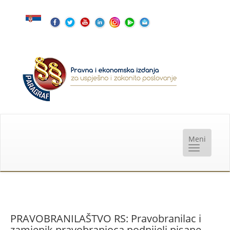
PRAVOBRANILAŠTVO RS: Pravobranilac i
zamjenik pravobranioca podnijeli pisane