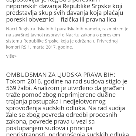
neporeskih davanja Republike Srpske koji
predstavlja skup svih davanja koja plaćaju
poreski obveznici – fizička ili pravna lica
Nacrt Registra fiskalnih i parafiskalnih nameta, razmotren je
na završnoj javnoj raspravi o Nacrtu zakona o poreskom
sistemu Republike Srpske, koja je održana u Privrednoj
komori RS 1. marta 2017. godine.
Više
OMBUDSMAN ZA LJUDSKA PRAVA BIH:
Tokom 2016. godine na rad sudova stiglo je
569 žalbi. Analizom je utvrđeno da građani
traže pomoć zbog neprimjerene dužine
trajanja postupaka i nedjelotvornog
sprovođenja sudskih odluka. Na rad sudija
žale se zbog povreda odredbi procesnih
zakona, povrede prava u vezi sa
postupanjem sudova i principa
nepristranosti, nedonošenja sudskih odluka