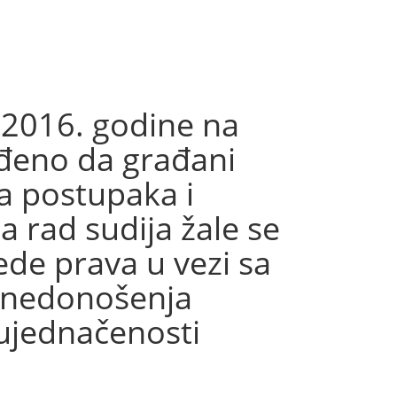
016. godine na
vrđeno da građani
a postupaka i
 rad sudija žale se
de prava u vezi sa
, nedonošenja
eujednačenosti