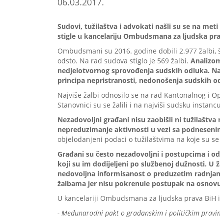
06.03.2017.
Sudovi, tužilaštva i advokati našli su se na met
stigle u kancelariju Ombudsmana za ljudska pra
Ombudsmani su 2016. godine dobili 2.977 žalbi, št
odsto. Na rad sudova stiglo je 569 žalbi.
Analizom
nedjelotvornog sprovođenja sudskih odluka. Na
principa nepristranosti, nedonošenja sudskih o
Najviše žalbi odnosilo se na rad Kantonalnog i 
Stanovnici su se žalili i na najviši sudsku insta
Nezadovoljni građani nisu zaobišli ni tužilaštva 
nepreduzimanje aktivnosti u vezi sa podnesenim
objelodanjeni podaci o tužilaštvima na koje su se 
Građani su često nezadovoljni i postupcima i od
koji su im dodijeljeni po službenoj dužnosti. 
nedovoljna informisanost o preduzetim radnja
žalbama jer nisu pokrenule postupak na osnovu
U kancelariji Ombudsmana za ljudska prava BiH is
- Međunarodni pakt o građanskim i političkim pravim