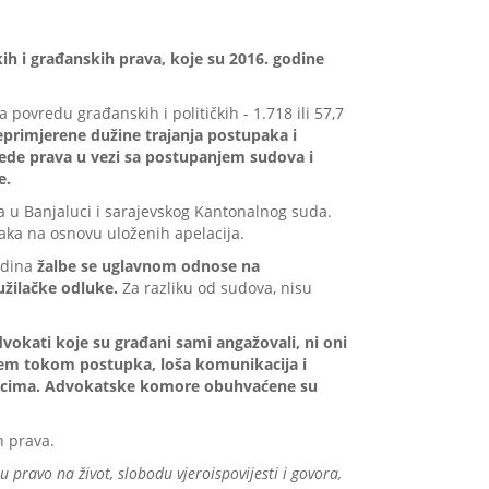
kih i građanskih prava, koje su 2016. godine
povredu građanskih i političkih - 1.718 ili 57,7
rimjerene dužine trajanja postupaka i
ede prava u vezi sa postupanjem sudova i
e.
a u Banjaluci i sarajevskog Kantonalnog suda.
paka na osnovu uloženih apelacija.
odina
žalbe se uglavnom odnose na
užilačke odluke.
Za razliku od sudova, nisu
vokati koje su građani sami angažovali, ni oni
njem tokom postupka, loša komunikacija i
tupcima. Advokatske komore obuhvaćene su
h prava.
pravo na život, slobodu vjeroispovijesti i govora,