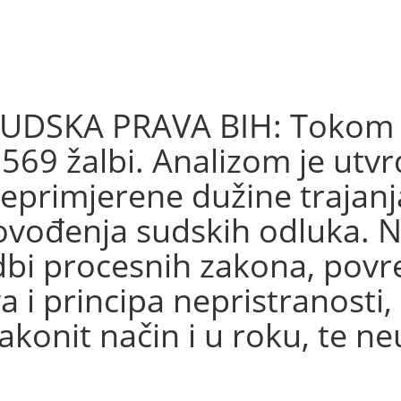
DSKA PRAVA BIH: Tokom 2
e 569 žalbi. Analizom je ut
eprimjerene dužine trajanj
vođenja sudskih odluka. Na
bi procesnih zakona, povre
 i principa nepristranosti
akonit način i u roku, te n