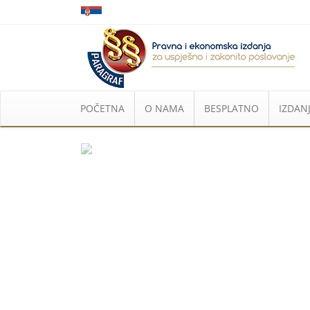
POČETNA
O NAMA
BESPLATNO
IZDANJ