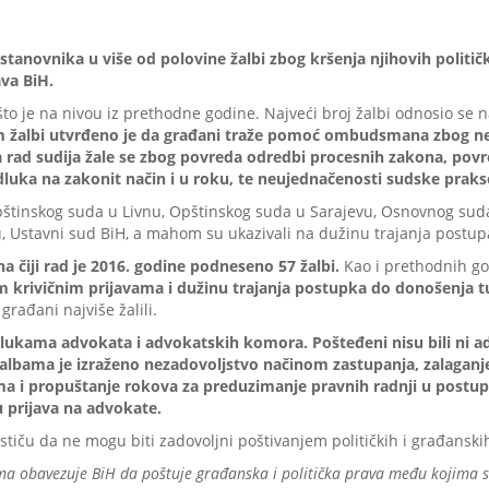
i stanovnika u više od polovine žalbi zbog kršenja njihovih politič
va BiH.
o je na nivou iz prethodne godine. Najveći broj žalbi odnosio se na 
 žalbi utvrđeno je da građani traže pomoć ombudsmana zbog nep
 rad sudija žale se zbog povreda odredbi procesnih zakona, povr
dluka na zakonit način i u roku, te neujednačenosti sudske praks
Opštinskog suda u Livnu, Opštinskog suda u Sarajevu, Osnovnog sud
ncu, Ustavni sud BiH, a mahom su ukazivali na dužinu trajanja postu
na čiji rad je 2016. godine podneseno 57 žalbi.
Kao i prethodnih g
 krivičnim prijavama i dužinu trajanja postupka do donošenja t
građani najviše žalili.
lukama advokata i advokatskih komora. Pošteđeni nisu bili ni ad
U žalbama je izraženo nezadovoljstvo načinom zastupanja, zalaga
ma i propuštanje rokova za preduzimanje pravnih radnji u pos
 prijava na advokate.
tiču da ne mogu biti zadovoljni poštivanjem političkih i građanski
a obavezuje BiH da poštuje građanska i politička prava među kojima su 