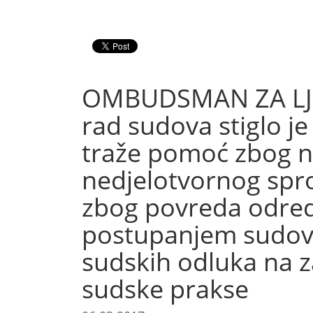
OMBUDSMAN ZA LJU
rad sudova stiglo j
traže pomoć zbog n
nedjelotvornog spro
zbog povreda odred
postupanjem sudova
sudskih odluka na z
sudske prakse