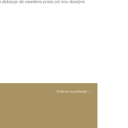
va dokazuje da navedena prava još nisu dovoljno
Vrati se na početak ↑