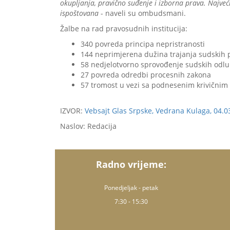
okupljanja, pravično suđenje i izborna prava. Najveć
ispoštovana
- naveli su ombudsmani.
Žalbe na rad pravosudnih institucija:
340 povreda principa nepristranosti
144 neprimjerena dužina trajanja sudskih
58 nedjelotvorno sprovođenje sudskih odlu
27 povreda odredbi procesnih zakona
57 tromost u vezi sa podnesenim krivičnim
IZVOR:
Vebsajt Glas Srpske, Vedrana Kulaga, 04.0
Naslov: Redacija
Radno vrijeme:
Ponedjeljak - petak
7:30 - 15:30