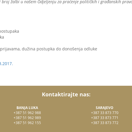
i broj žalbi u našem Odjeljenju za praćenje političkih i građanskih pra
 postupaka
ka
 prijavama, dužina postupka do donošenja odluke
3.2017.
Kontaktirajte nas:
BANJA LUKA
SARAJEVO
+387 51 962 988
+387 33 873 770
+387 51 962 989
+387 33 873 771
+387 51 962 155
+387 33 873 772