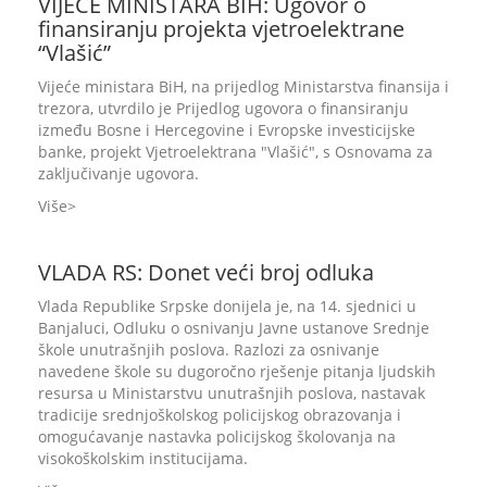
VIJEĆE MINISTARA BIH: Ugovor o
finansiranju projekta vjetroelektrane
“Vlašić”
Vijeće ministara BiH, na prijedlog Ministarstva finansija i
trezora, utvrdilo je Prijedlog ugovora o finansiranju
između Bosne i Hercegovine i Evropske investicijske
banke, projekt Vjetroelektrana "Vlašić", s Osnovama za
zaključivanje ugovora.
Više
VLADA RS: Donet veći broj odluka
Vlada Republike Srpske donijela je, na 14. sjednici u
Banjaluci, Odluku o osnivanju Javne ustanove Srednje
škole unutrašnjih poslova. Razlozi za osnivanje
navedene škole su dugoročno rješenje pitanja ljudskih
resursa u Ministarstvu unutrašnjih poslova, nastavak
tradicije srednjoškolskog policijskog obrazovanja i
omogućavanje nastavka policijskog školovanja na
visokoškolskim institucijama.