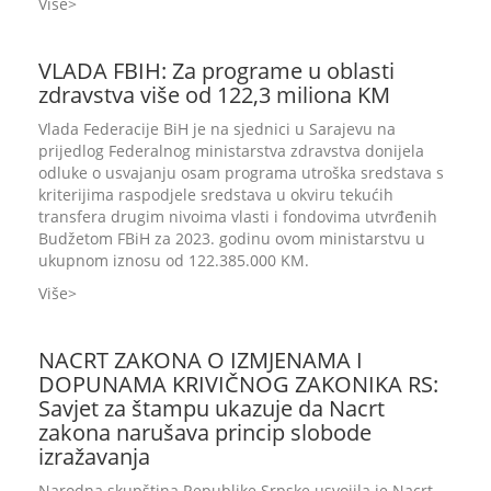
Više
VLADA FBIH: Za programe u oblasti
zdravstva više od 122,3 miliona KM
Vlada Federacije BiH je na sjednici u Sarajevu na
prijedlog Federalnog ministarstva zdravstva donijela
odluke o usvajanju osam programa utroška sredstava s
kriterijima raspodjele sredstava u okviru tekućih
transfera drugim nivoima vlasti i fondovima utvrđenih
Budžetom FBiH za 2023. godinu ovom ministarstvu u
ukupnom iznosu od 122.385.000 KM.
Više
NACRT ZAKONA O IZMJENAMA I
DOPUNAMA KRIVIČNOG ZAKONIKA RS:
Savjet za štampu ukazuje da Nacrt
zakona narušava princip slobode
izražavanja
Narodna skupština Republike Srpske usvojila je Nacrt