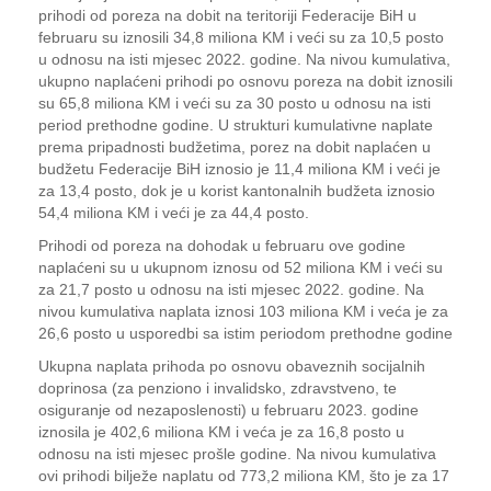
prihodi od poreza na dobit na teritoriji Federacije BiH u
februaru su iznosili 34,8 miliona KM i veći su za 10,5 posto
u odnosu na isti mjesec 2022. godine. Na nivou kumulativa,
ukupno naplaćeni prihodi po osnovu poreza na dobit iznosili
su 65,8 miliona KM i veći su za 30 posto u odnosu na isti
period prethodne godine. U strukturi kumulativne naplate
prema pripadnosti budžetima, porez na dobit naplaćen u
budžetu Federacije BiH iznosio je 11,4 miliona KM i veći je
za 13,4 posto, dok je u korist kantonalnih budžeta iznosio
54,4 miliona KM i veći je za 44,4 posto.
Prihodi od poreza na dohodak u februaru ove godine
naplaćeni su u ukupnom iznosu od 52 miliona KM i veći su
za 21,7 posto u odnosu na isti mjesec 2022. godine. Na
nivou kumulativa naplata iznosi 103 miliona KM i veća je za
26,6 posto u usporedbi sa istim periodom prethodne godine
Ukupna naplata prihoda po osnovu obaveznih socijalnih
doprinosa (za penziono i invalidsko, zdravstveno, te
osiguranje od nezaposlenosti) u februaru 2023. godine
iznosila je 402,6 miliona KM i veća je za 16,8 posto u
odnosu na isti mjesec prošle godine. Na nivou kumulativa
ovi prihodi bilježe naplatu od 773,2 miliona KM, što je za 17