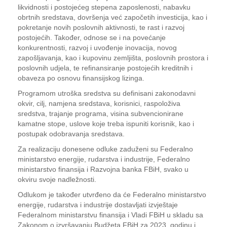
likvidnosti i postojećeg stepena zaposlenosti, nabavku
obrtnih sredstava, dovršenja već započetih investicija, kao i
pokretanje novih poslovnih aktivnosti, te rast i razvoj
postojećih. Također, odnose se i na povećanje
konkurentnosti, razvoj i uvođenje inovacija, novog
zapošljavanja, kao i kupovinu zemljišta, poslovnih prostora i
poslovnih udjela, te refinansiranje postojećih kreditnih i
obaveza po osnovu finansijskog lizinga.
Programom utroška sredstva su definisani zakonodavni
okvir, cilj, namjena sredstava, korisnici, raspoloživa
sredstva, trajanje programa, visina subvencionirane
kamatne stope, uslove koje treba ispuniti korisnik, kao i
postupak odobravanja sredstava.
Za realizaciju donesene odluke zaduženi su Federalno
ministarstvo energije, rudarstva i industrije, Federalno
ministarstvo finansija i Razvojna banka FBiH, svako u
okviru svoje nadležnosti.
Odlukom je također utvrđeno da će Federalno ministarstvo
energije, rudarstva i industrije dostavljati izvještaje
Federalnom ministarstvu finansija i Vladi FBiH u skladu sa
Zakonom o izvršavanju Budžeta FBiH za 2023. godinu i