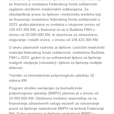
se finansira iz sredstava Federalnog fonda solidarnosti
saglasno utvrđenim medicinskim indikacijama. Za
obezbjeđenje prava na lijekove i medicinska sredstva koji
se finansiraju sredstvima federalnog fonda solidarnosti u
2023. godini planirana su sredstva u ukupnom iznosu od
128.423.300 KM, a finansirat će se iz Budžeta FBiH u
iznosu od 20.000.000 KM, te doprinosa za zdravstveno
osiguranje i ostalih izvora, u iznosu od 108.423.300 KM.
U okviru planiranih rashoda za lijekove i potrošni medicinski
materijal federalnog fonda solidarnosti, sredstvima Budžeta
FBiH u 2023. godini će se sufinansirati lijekovi za liječenje
malignih oboljenja (citostatici) i lijekovi za liječenje multiple
skleroze.
Transfer za biomedicinski potpomognutu oplodnju 10
miliona KM
Program utroška namijenjen za biomedicinski
potpomognutu oplodnju (BMPO) planiran je u iznosu od
10.000.000 KM. Odobrena sredstva raspoređuju se za
finansiranje zdravstvenih usluga vezanih za ostvarivanje
prava na liječenje neplodnosti BMPO na teritoriji Federacije
BiH. Svrha programa je liječenje neplodnosti BMPO u