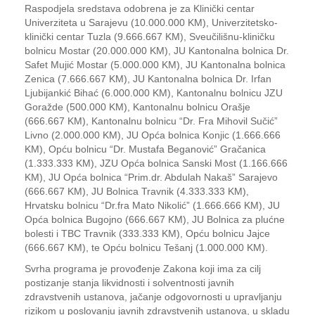
Raspodjela sredstava odobrena je za Klinički centar
Univerziteta u Sarajevu (10.000.000 KM), Univerzitetsko-
klinički centar Tuzla (9.666.667 KM), Sveučilišnu-kliničku
bolnicu Mostar (20.000.000 KM), JU Kantonalna bolnica Dr.
Safet Mujić Mostar (5.000.000 KM), JU Kantonalna bolnica
Zenica (7.666.667 KM), JU Kantonalna bolnica Dr. Irfan
Ljubijankić Bihać (6.000.000 KM), Kantonalnu bolnicu JZU
Goražde (500.000 KM), Kantonalnu bolnicu Orašje
(666.667 KM), Kantonalnu bolnicu “Dr. Fra Mihovil Sučić”
Livno (2.000.000 KM), JU Opća bolnica Konjic (1.666.666
KM), Opću bolnicu “Dr. Mustafa Beganović” Gračanica
(1.333.333 KM), JZU Opća bolnica Sanski Most (1.166.666
KM), JU Opća bolnica “Prim.dr. Abdulah Nakaš” Sarajevo
(666.667 KM), JU Bolnica Travnik (4.333.333 KM),
Hrvatsku bolnicu “Dr.fra Mato Nikolić” (1.666.666 KM), JU
Opća bolnica Bugojno (666.667 KM), JU Bolnica za plućne
bolesti i TBC Travnik (333.333 KM), Opću bolnicu Jajce
(666.667 KM), te Opću bolnicu Tešanj (1.000.000 KM).
Svrha programa je provođenje Zakona koji ima za cilj
postizanje stanja likvidnosti i solventnosti javnih
zdravstvenih ustanova, jačanje odgovornosti u upravljanju
rizikom u poslovanju javnih zdravstvenih ustanova, u skladu