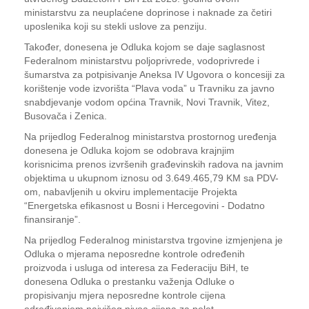
ministarstvu za neuplaćene doprinose i naknade za četiri
uposlenika koji su stekli uslove za penziju.
Također, donesena je Odluka kojom se daje saglasnost
Federalnom ministarstvu poljoprivrede, vodoprivrede i
šumarstva za potpisivanje Aneksa IV Ugovora o koncesiji za
korištenje vode izvorišta “Plava voda” u Travniku za javno
snabdjevanje vodom općina Travnik, Novi Travnik, Vitez,
Busovača i Zenica.
Na prijedlog Federalnog ministarstva prostornog uređenja
donesena je Odluka kojom se odobrava krajnjim
korisnicima prenos izvršenih građevinskih radova na javnim
objektima u ukupnom iznosu od 3.649.465,79 KM sa PDV-
om, nabavljenih u okviru implementacije Projekta
“Energetska efikasnost u Bosni i Hercegovini - Dodatno
finansiranje”.
Na prijedlog Federalnog ministarstva trgovine izmjenjena je
Odluka o mjerama neposredne kontrole određenih
proizvoda i usluga od interesa za Federaciju BiH, te
donesena Odluka o prestanku važenja Odluke o
propisivanju mjera neposredne kontrole cijena