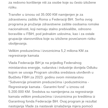
za redovno korištenje niti za osobe koje su često izložene
riziku.
Transfer u iznosu od 35.000 KM namijenjen je za
zdravstvenu zaštitu Roma u Federaciji BiH. Svrha ovog
programa je pružanje zdravstvene zaštite osobama romske
nacionalnosti, koji nemaju stalno prebivalište, odnosno
boravište u FBiH, pod jednakim uslovima, kao i za ostale
grupacije stanovništva koje su izložene povećanom riziku
obolijevanja.
Velikim preduzećima i izvoznicima 5,2 miliona KM za
regresiranje kamata
Vlada Federacije BiH je na prijedlog Federalnog
ministarstva energije, rudarstva i industrije donijela Odluku
kojom se usvaja Program utroška sredstava utvrđenih u
Budžetu FBiH za 2023. godinu ovom ministarstvu
“Subvencije privatnim preduzećima i poduzetnicima -
Regresiranje kamata - Garantni fond” u iznosu od
5.200.000 KM. Sredstva su namijenjena za regresiranje
kamata velikim preduzećima i izvoznicima po kreditima iz
Garantnog fonda Federacije BiH. Ovaj program je rezultat
nastojanja Vlade za nastavak iznalaženja mjera pomoći