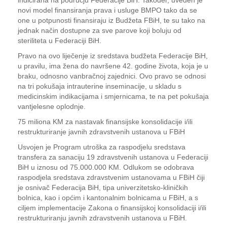
indicirana na području Federacije BiH. Također, uveden je
novi model finansiranja prava i usluge BMPO tako da se
one u potpunosti finansiraju iz Budžeta FBiH, te su tako na
jednak način dostupne za sve parove koji boluju od
steriliteta u Federaciji BiH.
Pravo na ovo liječenje iz sredstava budžeta Federacije BiH,
u pravilu, ima žena do navršene 42. godine života, koja je u
braku, odnosno vanbračnoj zajednici. Ovo pravo se odnosi
na tri pokušaja intrauterine inseminacije, u skladu s
medicinskim indikacijama i smjernicama, te na pet pokušaja
vantjelesne oplodnje.
75 miliona KM za nastavak finansijske konsolidacije i/ili
restrukturiranje javnih zdravstvenih ustanova u FBiH
Usvojen je Program utroška za raspodjelu sredstava
transfera za sanaciju 19 zdravstvenih ustanova u Federaciji
BiH u iznosu od 75.000.000 KM. Odlukom se odobrava
raspodjela sredstava zdravstvenim ustanovama u FBiH čiji
je osnivač Federacija BiH, tipa univerzitetsko-kliničkih
bolnica, kao i općim i kantonalnim bolnicama u FBiH, a s
ciljem implementacije Zakona o finansijskoj konsolidaciji i/ili
restrukturiranju javnih zdravstvenih ustanova u FBiH.