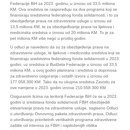
Federacije BiH za 2023. godinu, u iznosu od 33,5 miliona
KM. Ova sredstva se raspoređuju na dva programa koji se
finansiraju sredstvima federalnog fonda solidarnosti, i to za
obezbjeđenje prava na zdravstvene usluge u iznosu od
13,5 miliona KM, te za obezbjeđivanje prava na lijekova i
medicinska sredstva u iznosu od 20 miliona KM. To je za
pet miliona KM više nego u prošloj godini.
U odluci je navedeno da su za obezbjeđenje prava na
zdravstvene usluge, te lijekove i medicinska sredstva koji se
finansiraju sredstvima federalnog fonda solidarnosti u 2023.
godini, uz sredstva iz Budžeta Federacije u iznosu od 33,5
miliona KM, u ovoj godini planirana i sredstva iz doprinosa
za zdravstveno osiguranje i ostalih izvora u iznosu od
177.058.300 KM. Tako da su ukupna sredstva Zavodu za
ove namjene u 2023. godini iznose 210.558.300 KM.
Osiguranim licima na teritoriji Federacije BiH će se u 2023.
godini iz sredstava fonda solidarnosti FBiH obezbijediti
ostvarivanje prava na zdravstvene usluge, saglasno Odluci
o utvrđivanju Osnovnog paketa zdravstvenih prava, Odluci
o utvrđivanju prioritetnih vertikalnih programa zdravstvene
zaštite od interesa za FBiH i najsloženijih oblika