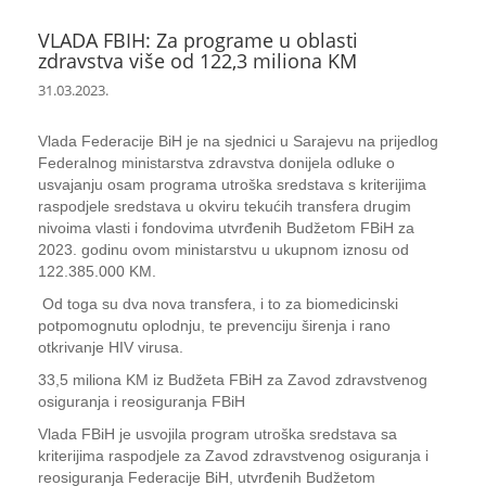
VLADA FBIH: Za programe u oblasti
zdravstva više od 122,3 miliona KM
31.03.2023.
Vlada Federacije BiH je na sjednici u Sarajevu na prijedlog
Federalnog ministarstva zdravstva donijela odluke o
usvajanju osam programa utroška sredstava s kriterijima
raspodjele sredstava u okviru tekućih transfera drugim
nivoima vlasti i fondovima utvrđenih Budžetom FBiH za
2023. godinu ovom ministarstvu u ukupnom iznosu od
122.385.000 KM.
Od toga su dva nova transfera, i to za biomedicinski
potpomognutu oplodnju, te prevenciju širenja i rano
otkrivanje HIV virusa.
33,5 miliona KM iz Budžeta FBiH za Zavod zdravstvenog
osiguranja i reosiguranja FBiH
Vlada FBiH je usvojila program utroška sredstava sa
kriterijima raspodjele za Zavod zdravstvenog osiguranja i
reosiguranja Federacije BiH, utvrđenih Budžetom