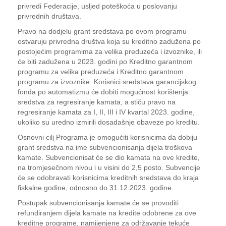
privredi Federacije, usljed poteškoća u poslovanju
privrednih društava.
Pravo na dodjelu grant sredstava po ovom programu
ostvaruju privredna društva koja su kreditno zadužena po
postojećim programima za velika preduzeća i izvoznike, ili
će biti zadužena u 2023. godini po Kreditno garantnom
programu za velika preduzeća i Kreditno garantnom
programu za izvoznike. Korisnici sredstava garancijskog
fonda po automatizmu će dobiti mogućnost korištenja
sredstva za regresiranje kamata, a stiču pravo na
regresiranje kamata za I, II, III i IV kvartal 2023. godine,
ukoliko su uredno izmirili dosadašnje obaveze po kreditu.
Osnovni cilj Programa je omogućiti korisnicima da dobiju
grant sredstva na ime subvencionisanja dijela troškova
kamate. Subvencionisat će se dio kamata na ove kredite,
na tromjesečnom nivou i u visini do 2,5 posto. Subvencije
će se odobravati korisnicima kreditnih sredstava do kraja
fiskalne godine, odnosno do 31.12.2023. godine.
Postupak subvencionisanja kamate će se provoditi
refundiranjem dijela kamate na kredite odobrene za ove
kreditne programe, namijenjene za održavanje tekuće