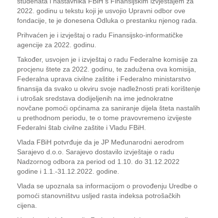
studenata i nastavnika FBiH s Finansijskim izvještajem za
2022. godinu u tekstu koji je usvojio Upravni odbor ove
fondacije, te je donesena Odluka o prestanku njenog rada.
Prihvaćen je i izvještaj o radu Finansijsko-informatičke
agencije za 2022. godinu.
Također, usvojen je i izvještaj o radu Federalne komisije za
procjenu štete za 2022. godinu, te zadužena ova komisija,
Federalna uprava civilne zaštite i Federalno ministarstvo
finansija da svako u okviru svoje nadležnosti prati korištenje
i utrošak sredstava dodijeljenih na ime jednokratne
novčane pomoći općinama za saniranje dijela šteta nastalih
u prethodnom periodu, te o tome pravovremeno izvijeste
Federalni štab civilne zaštite i Vladu FBiH.
Vlada FBiH potvrđuje da je JP Međunarodni aerodrom
Sarajevo d.o.o. Sarajevo dostavilo izvještaje o radu
Nadzornog odbora za period od 1.10. do 31.12.2022
godine i 1.1.-31.12.2022. godine.
Vlada se upoznala sa informacijom o provođenju Uredbe o
pomoći stanovništvu usljed rasta indeksa potrošačkih
cijena.