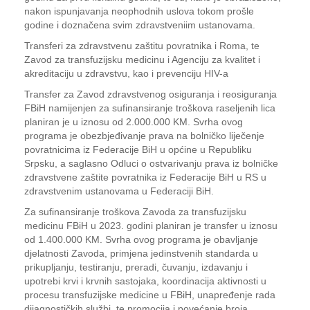
nakon ispunjavanja neophodnih uslova tokom prošle
godine i doznačena svim zdravstveniim ustanovama.
Transferi za zdravstvenu zaštitu povratnika i Roma, te
Zavod za transfuzijsku medicinu i Agenciju za kvalitet i
akreditaciju u zdravstvu, kao i prevenciju HIV-a
Transfer za Zavod zdravstvenog osiguranja i reosiguranja
FBiH namijenjen za sufinansiranje troškova raseljenih lica
planiran je u iznosu od 2.000.000 KM. Svrha ovog
programa je obezbjeđivanje prava na bolničko liječenje
povratnicima iz Federacije BiH u općine u Republiku
Srpsku, a saglasno Odluci o ostvarivanju prava iz bolničke
zdravstvene zaštite povratnika iz Federacije BiH u RS u
zdravstvenim ustanovama u Federaciji BiH.
Za sufinansiranje troškova Zavoda za transfuzijsku
medicinu FBiH u 2023. godini planiran je transfer u iznosu
od 1.400.000 KM. Svrha ovog programa je obavljanje
djelatnosti Zavoda, primjena jedinstvenih standarda u
prikupljanju, testiranju, preradi, čuvanju, izdavanju i
upotrebi krvi i krvnih sastojaka, koordinacija aktivnosti u
procesu transfuzijske medicine u FBiH, unapređenje rada
dijagnostičkih službi, te promocija i povećanje broja