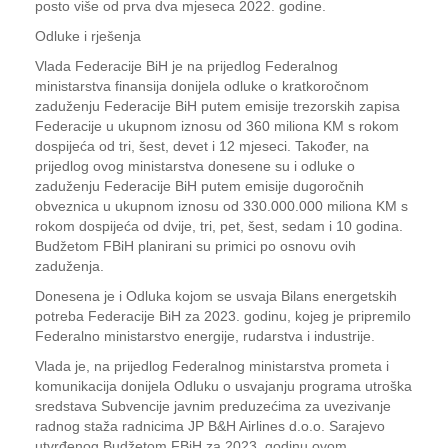
posto više od prva dva mjeseca 2022. godine.
Odluke i rješenja
Vlada Federacije BiH je na prijedlog Federalnog
ministarstva finansija donijela odluke o kratkoročnom
zaduženju Federacije BiH putem emisije trezorskih zapisa
Federacije u ukupnom iznosu od 360 miliona KM s rokom
dospijeća od tri, šest, devet i 12 mjeseci. Također, na
prijedlog ovog ministarstva donesene su i odluke o
zaduženju Federacije BiH putem emisije dugoročnih
obveznica u ukupnom iznosu od 330.000.000 miliona KM s
rokom dospijeća od dvije, tri, pet, šest, sedam i 10 godina.
Budžetom FBiH planirani su primici po osnovu ovih
zaduženja.
Donesena je i Odluka kojom se usvaja Bilans energetskih
potreba Federacije BiH za 2023. godinu, kojeg je pripremilo
Federalno ministarstvo energije, rudarstva i industrije.
Vlada je, na prijedlog Federalnog ministarstva prometa i
komunikacija donijela Odluku o usvajanju programa utroška
sredstava Subvencije javnim preduzećima za uvezivanje
radnog staža radnicima JP B&H Airlines d.o.o. Sarajevo
utvrđenog Budžetom FBiH za 2023. godinu ovom