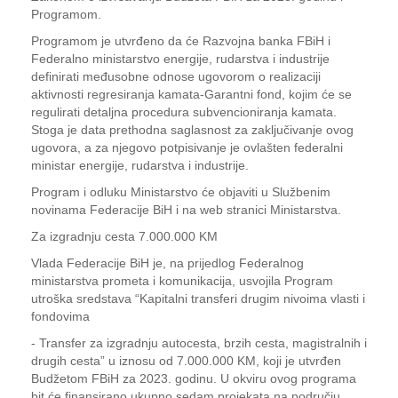
Programom.
Programom je utvrđeno da će Razvojna banka FBiH i
Federalno ministarstvo energije, rudarstva i industrije
definirati međusobne odnose ugovorom o realizaciji
aktivnosti regresiranja kamata-Garantni fond, kojim će se
regulirati detaljna procedura subvencioniranja kamata.
Stoga je data prethodna saglasnost za zaključivanje ovog
ugovora, a za njegovo potpisivanje je ovlašten federalni
ministar energije, rudarstva i industrije.
Program i odluku Ministarstvo će objaviti u Službenim
novinama Federacije BiH i na web stranici Ministarstva.
Za izgradnju cesta 7.000.000 KM
Vlada Federacije BiH je, na prijedlog Federalnog
ministarstva prometa i komunikacija, usvojila Program
utroška sredstava “Kapitalni transferi drugim nivoima vlasti i
fondovima
- Transfer za izgradnju autocesta, brzih cesta, magistralnih i
drugih cesta” u iznosu od 7.000.000 KM, koji je utvrđen
Budžetom FBiH za 2023. godinu. U okviru ovog programa
bit će finansirano ukupno sedam projekata na području