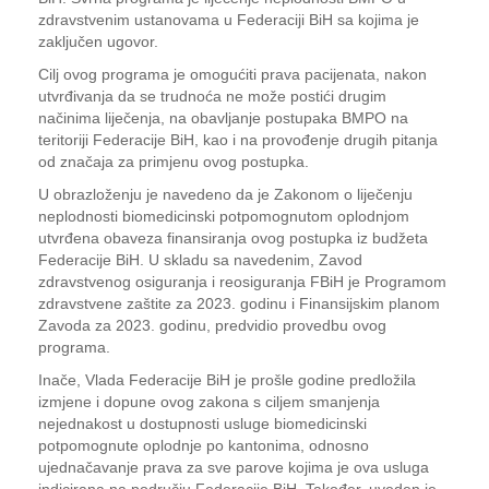
zdravstvenim ustanovama u Federaciji BiH sa kojima je
zaključen ugovor.
Cilj ovog programa je omogućiti prava pacijenata, nakon
utvrđivanja da se trudnoća ne može postići drugim
načinima liječenja, na obavljanje postupaka BMPO na
teritoriji Federacije BiH, kao i na provođenje drugih pitanja
od značaja za primjenu ovog postupka.
U obrazloženju je navedeno da je Zakonom o liječenju
neplodnosti biomedicinski potpomognutom oplodnjom
utvrđena obaveza finansiranja ovog postupka iz budžeta
Federacije BiH. U skladu sa navedenim, Zavod
zdravstvenog osiguranja i reosiguranja FBiH je Programom
zdravstvene zaštite za 2023. godinu i Finansijskim planom
Zavoda za 2023. godinu, predvidio provedbu ovog
programa.
Inače, Vlada Federacije BiH je prošle godine predložila
izmjene i dopune ovog zakona s ciljem smanjenja
nejednakost u dostupnosti usluge biomedicinski
potpomognute oplodnje po kantonima, odnosno
ujednačavanje prava za sve parove kojima je ova usluga