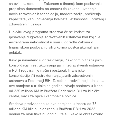
sa ovim zakonom, te Zakonom o finansijskom poslovanju,
propisima donesenim na osnovu tih zakona, uvođenje
novih zdravstvenih tehnologija, modernizacije, proširenja
kapaciteta, kao i povećanja kvaliteta i efikasnosti u pružanju
zdravstvenih usluga.
U okviru ovog programa sredstva će se koristiti za
rješavanje dugovanja zdravstvenih ustanova kod kojih je
evidentirana nelikvidnost u smislu odredbi Zakona o
finansijskom poslovanju i/ili u kojima postoji akumulirani
gubitak.
Kako je navedeno u obrazloženju, Zakonom o finansijskoj
konsolidaciji i restrukturiranju javnih zdravstvenih ustanova
u FBiH reguliran je način i postupak finansijske
konsolidacije i/ili restrukturiranja javnih zdravstvenih
ustanova u Federaciji BiH. Također, predviđeno je da se za
ove namjene u tri fiskalne godine izdvoje sredstva u iznosu
od 225 miliona KM iz Budžeta Federacije BiH za kliničke
centre, kao i za opće i kantonalne bolnice.
Sredstva predviođena za ove namjene u iznosu od 75
miliona KM bila su planirana u Budžetu FBiH za 2022.
godinu za prvu fiskalnu godinu, te su, kako je obrazloženo,