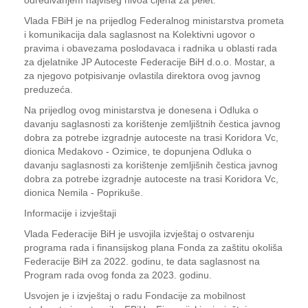
određivanjem najvišeg nivoa cijena za pelet.
Vlada FBiH je na prijedlog Federalnog ministarstva prometa
i komunikacija dala saglasnost na Kolektivni ugovor o
pravima i obavezama poslodavaca i radnika u oblasti rada
za djelatnike JP Autoceste Federacije BiH d.o.o. Mostar, a
za njegovo potpisivanje ovlastila direktora ovog javnog
preduzeća.
Na prijedlog ovog ministarstva je donesena i Odluka o
davanju saglasnosti za korištenje zemljištnih čestica javnog
dobra za potrebe izgradnje autoceste na trasi Koridora Vc,
dionica Medakovo - Ozimice, te dopunjena Odluka o
davanju saglasnosti za korištenje zemljišnih čestica javnog
dobra za potrebe izgradnje autoceste na trasi Koridora Vc,
dionica Nemila - Poprikuše.
Informacije i izvještaji
Vlada Federacije BiH je usvojila izvještaj o ostvarenju
programa rada i finansijskog plana Fonda za zaštitu okoliša
Federacije BiH za 2022. godinu, te data saglasnost na
Program rada ovog fonda za 2023. godinu.
Usvojen je i izvještaj o radu Fondacije za mobilnost