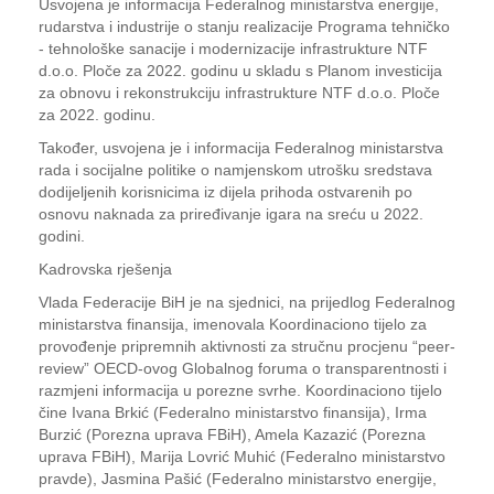
Usvojena je informacija Federalnog ministarstva energije,
rudarstva i industrije o stanju realizacije Programa tehničko
- tehnološke sanacije i modernizacije infrastrukture NTF
d.o.o. Ploče za 2022. godinu u skladu s Planom investicija
za obnovu i rekonstrukciju infrastrukture NTF d.o.o. Ploče
za 2022. godinu.
Također, usvojena je i informacija Federalnog ministarstva
rada i socijalne politike o namjenskom utrošku sredstava
dodijeljenih korisnicima iz dijela prihoda ostvarenih po
osnovu naknada za priređivanje igara na sreću u 2022.
godini.
Kadrovska rješenja
Vlada Federacije BiH je na sjednici, na prijedlog Federalnog
ministarstva finansija, imenovala Koordinaciono tijelo za
provođenje pripremnih aktivnosti za stručnu procjenu “peer-
review” OECD-ovog Globalnog foruma o transparentnosti i
razmjeni informacija u porezne svrhe. Koordinaciono tijelo
čine Ivana Brkić (Federalno ministarstvo finansija), Irma
Burzić (Porezna uprava FBiH), Amela Kazazić (Porezna
uprava FBiH), Marija Lovrić Muhić (Federalno ministarstvo
pravde), Jasmina Pašić (Federalno ministarstvo energije,