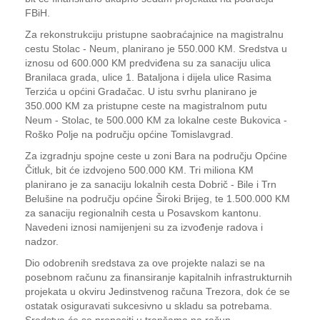
FBiH.
Za rekonstrukciju pristupne saobraćajnice na magistralnu
cestu Stolac - Neum, planirano je 550.000 KM. Sredstva u
iznosu od 600.000 KM predviđena su za sanaciju ulica
Branilaca grada, ulice 1. Bataljona i dijela ulice Rasima
Terzića u općini Gradačac. U istu svrhu planirano je
350.000 KM za pristupne ceste na magistralnom putu
Neum - Stolac, te 500.000 KM za lokalne ceste Bukovica -
Roško Polje na području općine Tomislavgrad.
Za izgradnju spojne ceste u zoni Bara na području Općine
Čitluk, bit će izdvojeno 500.000 KM. Tri miliona KM
planirano je za sanaciju lokalnih cesta Dobrič - Bile i Trn
Belušine na području općine Široki Brijeg, te 1.500.000 KM
za sanaciju regionalnih cesta u Posavskom kantonu.
Navedeni iznosi namijenjeni su za izvođenje radova i
nadzor.
Dio odobrenih sredstava za ove projekte nalazi se na
posebnom računu za finansiranje kapitalnih infrastrukturnih
projekata u okviru Jedinstvenog računa Trezora, dok će se
ostatak osiguravati sukcesivno u skladu sa potrebama.