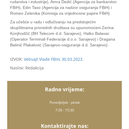
rudarstva i industrije), Amra Dedić (Agencija za bankarstvo
FBiH), Edin Taso (Agencija za nadzor osiguranja FBiH) i
Romeo Zelenika (Komisija za vrijednosne papire FBiH).
Za učešće u radu i odlučivanju na predstojećim
skupštinama privrednih društava su opunomoćeni Zerina
Konjhodžić (BH Telecom d.d. Sarajevo), Halko Balavac
(Operator Terminali Federacije d.o.o. Sarajevo) i Dragana
Batinić Plakalović (Sarajevo-osiguranje d.d. Sarajevo).
IZVOR:
Vebsajt Vlade FBiH, 30.03.2023.
Naslov: Redakcija
Radno vrijeme:
Ponedjeljak - petak
7:30 - 15:30
Kontaktirajte nas: