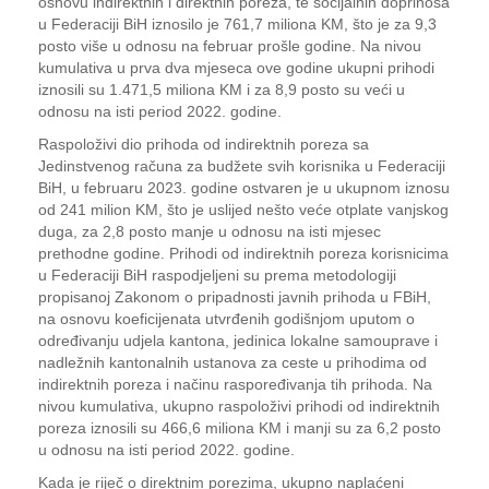
osnovu indirektnih i direktnih poreza, te socijalnih doprinosa
u Federaciji BiH iznosilo je 761,7 miliona KM, što je za 9,3
posto više u odnosu na februar prošle godine. Na nivou
kumulativa u prva dva mjeseca ove godine ukupni prihodi
iznosili su 1.471,5 miliona KM i za 8,9 posto su veći u
odnosu na isti period 2022. godine.
Raspoloživi dio prihoda od indirektnih poreza sa
Jedinstvenog računa za budžete svih korisnika u Federaciji
BiH, u februaru 2023. godine ostvaren je u ukupnom iznosu
od 241 milion KM, što je uslijed nešto veće otplate vanjskog
duga, za 2,8 posto manje u odnosu na isti mjesec
prethodne godine. Prihodi od indirektnih poreza korisnicima
u Federaciji BiH raspodjeljeni su prema metodologiji
propisanoj Zakonom o pripadnosti javnih prihoda u FBiH,
na osnovu koeficijenata utvrđenih godišnjom uputom o
određivanju udjela kantona, jedinica lokalne samouprave i
nadležnih kantonalnih ustanova za ceste u prihodima od
indirektnih poreza i načinu raspoređivanja tih prihoda. Na
nivou kumulativa, ukupno raspoloživi prihodi od indirektnih
poreza iznosili su 466,6 miliona KM i manji su za 6,2 posto
u odnosu na isti period 2022. godine.
Kada je riječ o direktnim porezima, ukupno naplaćeni