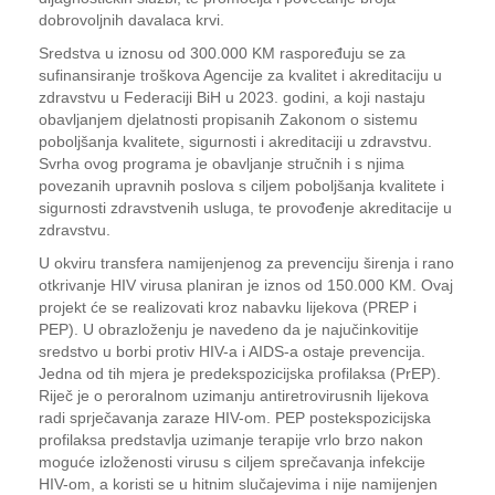
dobrovoljnih davalaca krvi.
Sredstva u iznosu od 300.000 KM raspoređuju se za
sufinansiranje troškova Agencije za kvalitet i akreditaciju u
zdravstvu u Federaciji BiH u 2023. godini, a koji nastaju
obavljanjem djelatnosti propisanih Zakonom o sistemu
poboljšanja kvalitete, sigurnosti i akreditaciji u zdravstvu.
Svrha ovog programa je obavljanje stručnih i s njima
povezanih upravnih poslova s ciljem poboljšanja kvalitete i
sigurnosti zdravstvenih usluga, te provođenje akreditacije u
zdravstvu.
U okviru transfera namijenjenog za prevenciju širenja i rano
otkrivanje HIV virusa planiran je iznos od 150.000 KM. Ovaj
projekt će se realizovati kroz nabavku lijekova (PREP i
PEP). U obrazloženju je navedeno da je najučinkovitije
sredstvo u borbi protiv HIV-a i AIDS-a ostaje prevencija.
Jedna od tih mjera je predekspozicijska profilaksa (PrEP).
Riječ je o peroralnom uzimanju antiretrovirusnih lijekova
radi sprječavanja zaraze HIV-om. PEP postekspozicijska
profilaksa predstavlja uzimanje terapije vrlo brzo nakon
moguće izloženosti virusu s ciljem sprečavanja infekcije
HIV-om, a koristi se u hitnim slučajevima i nije namijenjen