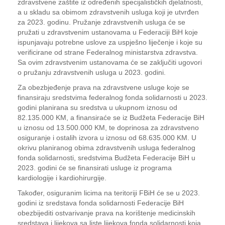
zdravstvene zaštite iz određenih specijalističkih djelatnosti,
a u skladu sa obimom zdravstvenih usluga koji je utvrđen
za 2023. godinu. Pružanje zdravstvenih usluga će se
pružati u zdravstvenim ustanovama u Federaciji BiH koje
ispunjavaju potrebne uslove za uspješno liječenje i koje su
verificirane od strane Federalnog ministarstva zdravstva.
Sa ovim zdravstvenim ustanovama će se zaključiti ugovori
o pružanju zdravstvenih usluga u 2023. godini.
Za obezbjeđenje prava na zdravstvene usluge koje se
finansiraju sredstvima federalnog fonda solidarnosti u 2023.
godini planirana su sredstva u ukupnom iznosu od
82.135.000 KM, a finansiraće se iz Budžeta Federacije BiH
u iznosu od 13.500.000 KM, te doprinosa za zdravstveno
osiguranje i ostalih izvora u iznosu od 68.635.000 KM. U
okrivu planiranog obima zdravstvenih usluga federalnog
fonda solidarnosti, sredstvima Budžeta Federacije BiH u
2023. godini će se finansirati usluge iz programa
kardiologije i kardiohirurgije.
Također, osiguranim licima na teritoriji FBiH će se u 2023.
godini iz sredstava fonda solidarnosti Federacije BiH
obezbijediti ostvarivanje prava na korištenje medicinskih
sredstava i lijekova sa liste lijekova fonda solidarnosti koja