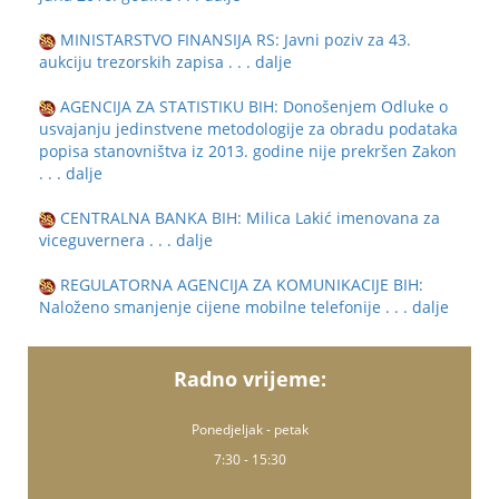
MINISTARSTVO FINANSIJA RS: Javni poziv za 43.
aukciju trezorskih zapisa
. . . dalje
AGENCIJA ZA STATISTIKU BIH: Donošenjem Odluke o
usvajanju jedinstvene metodologije za obradu podataka
popisa stanovništva iz 2013. godine nije prekršen Zakon
. . . dalje
CENTRALNA BANKA BIH: Milica Lakić imenovana za
viceguvernera
. . . dalje
REGULATORNA AGENCIJA ZA KOMUNIKACIJE BIH:
Naloženo smanjenje cijene mobilne telefonije
. . . dalje
Radno vrijeme:
Ponedjeljak - petak
7:30 - 15:30