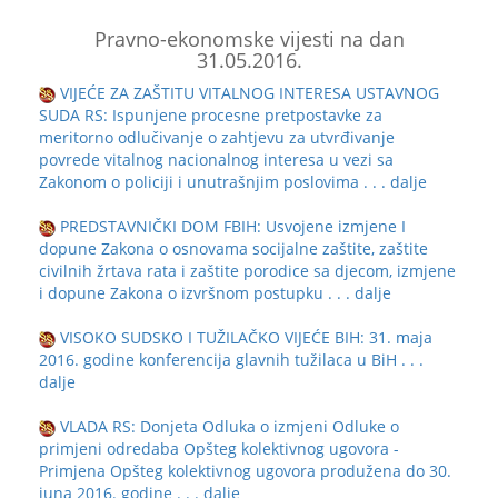
Pravno-ekonomske vijesti na dan
31.05.2016.
VIJEĆE ZA ZAŠTITU VITALNOG INTERESA USTAVNOG
SUDA RS: Ispunjene procesne pretpostavke za
meritorno odlučivanje o zahtjevu za utvrđivanje
povrede vitalnog nacionalnog interesa u vezi sa
Zakonom o policiji i unutrašnjim poslovima
. . . dalje
PREDSTAVNIČKI DOM FBIH: Usvojene izmjene I
dopune Zakona o osnovama socijalne zaštite, zaštite
civilnih žrtava rata i zaštite porodice sa djecom, izmjene
i dopune Zakona o izvršnom postupku
. . . dalje
VISOKO SUDSKO I TUŽILAČKO VIJEĆE BIH: 31. maja
2016. godine konferencija glavnih tužilaca u BiH
. . .
dalje
VLADA RS: Donjeta Odluka o izmjeni Odluke o
primjeni odredaba Opšteg kolektivnog ugovora -
Primjena Opšteg kolektivnog ugovora produžena do 30.
juna 2016. godine
. . . dalje