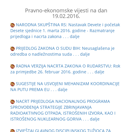
Pravno-ekonomske vijesti na dan
19.02.2016.
NARODNA SKUPŠTINA RS: Nastavak Devete i početak
Desete sjednice 1. marta 2016. godine - Razmatranje
prijedloga i nacrta zakona
. . . dalje
PRIJEDLOG ZAKONA O SUDU BIH: Neusaglašena je
odredba o nadležnostima suda
. . . dalje
RADNA VERZIJA NACRTA ZAKONA O RUDARSTVU: Rok
za primjedbe 26. februar 2016. godine
. . . dalje
SUGESTIJE NA USVOJENI MEHANIZAM KOORDINACIJE
NA PUTU PREMA EU
. . . dalje
NACRT PRIJEDLOGA NACIONALNOG PROGRAMA
SPROVOĐENJA STRATEGIJE ZBRINJAVANJA
RADIOAKTIVNOG OTPADA, ISTROŠENIH IZVORA, KAO I
ISTROŠENOG NUKLEARNOG GORIVA
. . . dalje
IZVJEŠTAJ GLAVNOG DISCIPLINSKOG TUŽIOCA ZA