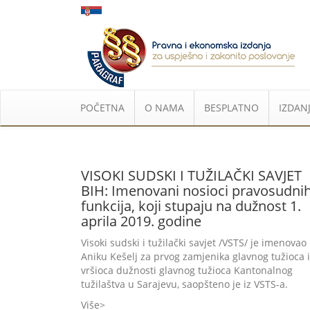
POČETNA
O NAMA
BESPLATNO
IZDANJ
VISOKI SUDSKI I TUŽILAČKI SAVJET
BIH: Imenovani nosioci pravosudni
funkcija, koji stupaju na dužnost 1.
aprila 2019. godine
Visoki sudski i tužilački savjet /VSTS/ je imenovao
Aniku Kešelj za prvog zamjenika glavnog tužioca i
vršioca dužnosti glavnog tužioca Kantonalnog
tužilaštva u Sarajevu, saopšteno je iz VSTS-a.
Više