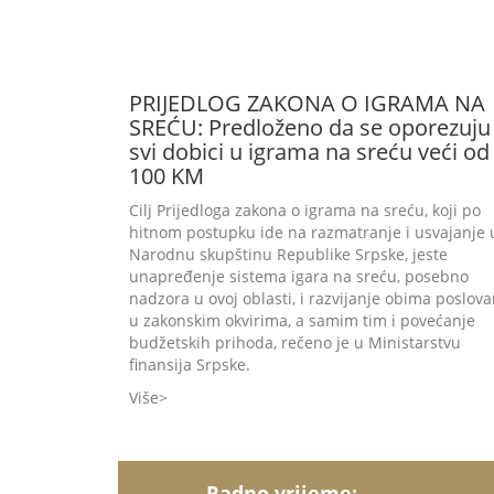
PRIJEDLOG ZAKONA O IGRAMA NA
SREĆU: Predloženo da se oporezuju
svi dobici u igrama na sreću veći od
100 KM
Cilj Prijedloga zakona o igrama na sreću, koji po
hitnom postupku ide na razmatranje i usvajanje 
Narodnu skupštinu Republike Srpske, jeste
unapređenje sistema igara na sreću, posebno
nadzora u ovoj oblasti, i razvijanje obima poslova
u zakonskim okvirima, a samim tim i povećanje
budžetskih prihoda, rečeno je u Ministarstvu
finansija Srpske.
Više
Radno vrijeme: