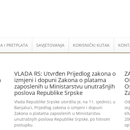
A I PRETPLATA
SAVJETOVANJA
KORISNIČKI KUTAK
KONT
VLADA RS: Utvrđen Prijedlog zakona o
Z
h
izmjeni i dopuni Zakona o platama
O
zaposlenih u Ministarstvu unutrašnjih
O
poslova Republike Srpske
Z
Vlada Republike Srpske utvrdila je, na 11. sjednici, u
Od
Banjaluci, Prijedlog zakona o izmjeni i dopuni
or
Zakona o platama zaposlenih u Ministarstvu
69
unutrašnjih poslova Republike Srpske, po hitnom
20
postupku.
op