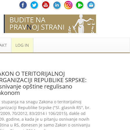
AKT
LOG IN
AKON O TERITORIJALNOJ
RGANIZACIJI REPUBLIKE SRPSKE:
snivanje opštine regulisano
akonom
 stupanja na snagu Zakona o teritorijalnoj
ganizaciji Republike Srpske ("Sl. glasnik RS", br.
/2009, 70/2012, 83/2014 i 106/2015), dakle od
09. godine, a kada je u pitanju osnivanje novih
ština u RS, donesen je samo Zakon o osnivanju