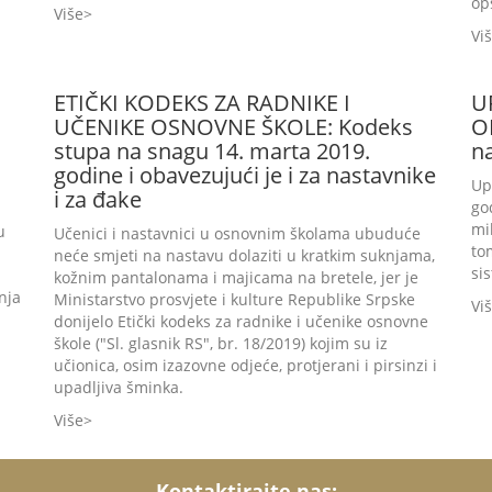
op
Više
Vi
ETIČKI KODEKS ZA RADNIKE I
U
UČENIKE OSNOVNE ŠKOLE: Kodeks
O
stupa na snagu 14. marta 2019.
n
godine i obavezujući je i za nastavnike
Up
i za đake
go
mi
u
Učenici i nastavnici u osnovnim školama ubuduće
to
neće smjeti na nastavu dolaziti u kratkim suknjama,
si
kožnim pantalonama i majicama na bretele, jer je
nja
Ministarstvo prosvjete i kulture Republike Srpske
Vi
donijelo Etički kodeks za radnike i učenike osnovne
škole ("Sl. glasnik RS", br. 18/2019) kojim su iz
učionica, osim izazovne odjeće, protjerani i pirsinzi i
upadljiva šminka.
Više
Kontaktirajte nas: