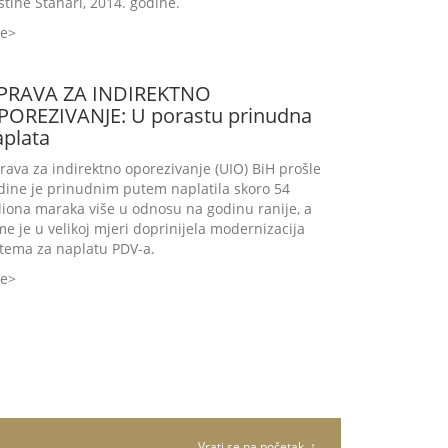
štine Stanari, 2014. godine.
še
PRAVA ZA INDIREKTNO
POREZIVANJE: U porastu prinudna
aplata
rava za indirektno oporezivanje (UIO) BiH prošle
dine je prinudnim putem naplatila skoro 54
liona maraka više u odnosu na godinu ranije, a
me je u velikoj mjeri doprinijela modernizacija
stema za naplatu PDV-a.
še
Vrati se na početak ↑