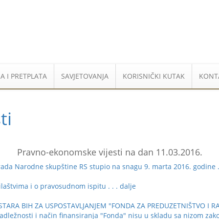
A I PRETPLATA
SAVJETOVANJA
KORISNIČKI KUTAK
KONT
ti
Pravno-ekonomske vijesti na dan 11.03.2016.
rada Narodne skupštine RS stupio na snagu 9. marta 2016. godine
ilaštvima i o pravosudnom ispitu
. . . dalje
STARA BIH ZA USPOSTAVLJANJEM "FONDA ZA PREDUZETNIŠTVO I RAZVOJ
nadležnosti i način finansiranja "Fonda" nisu u skladu sa nizom zak