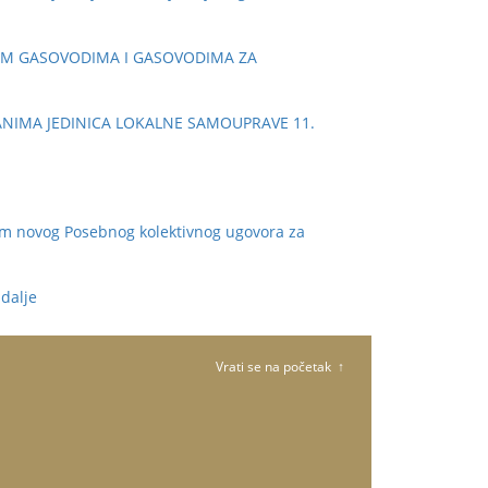
IM GASOVODIMA I GASOVODIMA ZA
ANIMA JEDINICA LOKALNE SAMOUPRAVE 11.
 novog Posebnog kolektivnog ugovora za
. dalje
Vrati se na početak ↑