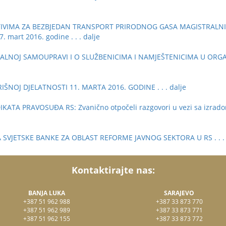
TIVIMA ZA BEZBJEDAN TRANSPORT PRIRODNOG GASA MAGISTRALN
. mart 2016. godine
. . . dalje
ALNOJ SAMOUPRAVI I O SLUŽBENICIMA I NAMJEŠTENICIMA U ORG
ŠNOJ DJELATNOSTI 11. MARTA 2016. GODINE
. . . dalje
A PRAVOSUĐA RS: Zvanično otpočeli razgovori u vezi sa izradom
 SVJETSKE BANKE ZA OBLAST REFORME JAVNOG SEKTORA U RS
. . 
Kontaktirajte nas:
BANJA LUKA
SARAJEVO
+387 51 962 988
+387 33 873 770
+387 51 962 989
+387 33 873 771
+387 51 962 155
+387 33 873 772