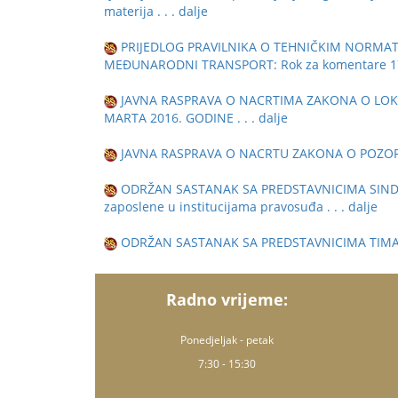
materija
. . . dalje
PRIJEDLOG PRAVILNIKA O TEHNIČKIM NORMA
MEĐUNARODNI TRANSPORT: Rok za komentare 17
JAVNA RASPRAVA O NACRTIMA ZAKONA O LOK
MARTA 2016. GODINE
. . . dalje
JAVNA RASPRAVA O NACRTU ZAKONA O POZORI
ODRŽAN SASTANAK SA PREDSTAVNICIMA SINDIKAT
zaposlene u institucijama pravosuđa
. . . dalje
ODRŽAN SASTANAK SA PREDSTAVNICIMA TIMA
Radno vrijeme:
Ponedjeljak - petak
7:30 - 15:30