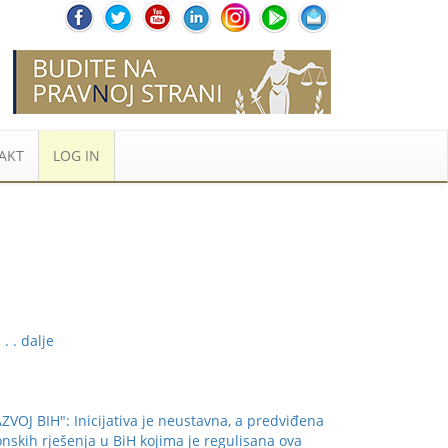
AKT
LOG IN
. . . dalje
 BIH": Inicijativa je neustavna, a predviđena
onskih rješenja u BiH kojima je regulisana ova