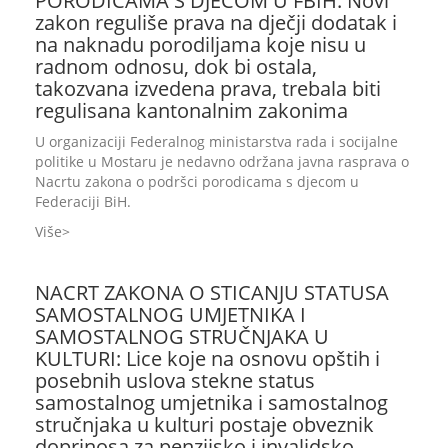
PORODICAMA S DJECOM U FBIH: Novi
zakon reguliše prava na dječji dodatak i
na naknadu porodiljama koje nisu u
radnom odnosu, dok bi ostala,
takozvana izvedena prava, trebala biti
regulisana kantonalnim zakonima
U organizaciji Federalnog ministarstva rada i socijalne
politike u Mostaru je nedavno održana javna rasprava o
Nacrtu zakona o podršci porodicama s djecom u
Federaciji BiH.
Više
NACRT ZAKONA O STICANJU STATUSA
SAMOSTALNOG UMJETNIKA I
SAMOSTALNOG STRUČNJAKA U
KULTURI: Lice koje na osnovu opštih i
posebnih uslova stekne status
samostalnog umjetnika i samostalnog
stručnjaka u kulturi postaje obveznik
doprinosa za penzijsko i invalidsko