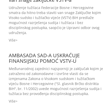
Udruženje tužilaca Federacije Bosne i Hercegovine
smatra da hitno treba staviti van snage Zaključke kojim
Visoko sudsko i tužilačko vijeće (VSTV) BiH predlaže
mogućnost razrješenja sudija i tužilaca i bez
disciplinskog postupka, saopćio je Upravni odbor ovog
udruženja.
Više
AMBASADA SAD-A USKRAĆUJE
FINANSIJSKU POMOĆ VSTV-U
Međunarodnoj zajednici najsporniji je zaključak kojim je
zatraženo od zakonodavne i izvršne vlasti da se
izmjenama Zakona o Visokom sudskom i tužilačkom
vijeću Bosne i Hercegovine ("Sl. glasnik Brčko distrikta
BiH", br. 11/2002) uvede mogućnost razrješenja sudija i
tužilaca bez provođenja disciplinskog postupka.
Više