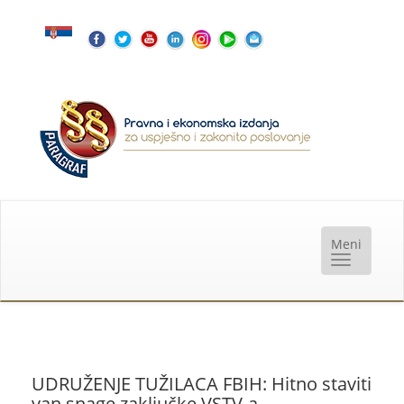
UDRUŽENJE TUŽILACA FBIH: Hitno staviti
van snage zaključke VSTV-a