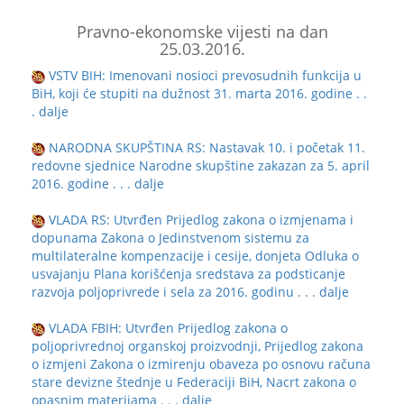
Pravno-ekonomske vijesti na dan
25.03.2016.
VSTV BIH: Imenovani nosioci prevosudnih funkcija u
BiH, koji će stupiti na dužnost 31. marta 2016. godine
. .
. dalje
NARODNA SKUPŠTINA RS: Nastavak 10. i početak 11.
redovne sjednice Narodne skupštine zakazan za 5. april
2016. godine
. . . dalje
VLADA RS: Utvrđen Prijedlog zakona o izmjenama i
dopunama Zakona o Jedinstvenom sistemu za
multilateralne kompenzacije i cesije, donjeta Odluka o
usvajanju Plana korišćenja sredstava za podsticanje
razvoja poljoprivrede i sela za 2016. godinu
. . . dalje
VLADA FBIH: Utvrđen Prijedlog zakona o
poljoprivrednoj organskoj proizvodnji, Prijedlog zakona
o izmjeni Zakona o izmirenju obaveza po osnovu računa
stare devizne štednje u Federaciji BiH, Nacrt zakona o
opasnim materijama
. . . dalje