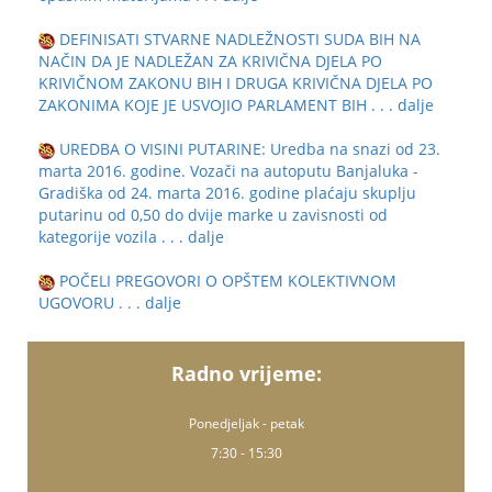
DEFINISATI STVARNE NADLEŽNOSTI SUDA BIH NA
NAČIN DA JE NADLEŽAN ZA KRIVIČNA DJELA PO
KRIVIČNOM ZAKONU BIH I DRUGA KRIVIČNA DJELA PO
ZAKONIMA KOJE JE USVOJIO PARLAMENT BIH
. . . dalje
UREDBA O VISINI PUTARINE: Uredba na snazi od 23.
marta 2016. godine. Vozači na autoputu Banjaluka -
Gradiška od 24. marta 2016. godine plaćaju skuplju
putarinu od 0,50 do dvije marke u zavisnosti od
kategorije vozila
. . . dalje
POČELI PREGOVORI O OPŠTEM KOLEKTIVNOM
UGOVORU
. . . dalje
Radno vrijeme:
Ponedjeljak - petak
7:30 - 15:30