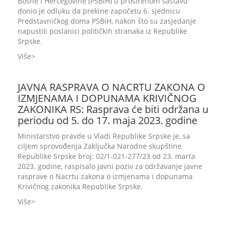
Bosne i Hercegovine (PSBiH) u proširenom sastavu
donio je odluku da prekine započetu 6. sjednicu
Predstavničkog doma PSBiH, nakon što su zasjedanje
napustili poslanici političkih stranaka iz Republike
Srpske.
Više
JAVNA RASPRAVA O NACRTU ZAKONA O
IZMJENAMA I DOPUNAMA KRIVIČNOG
ZAKONIKA RS: Rasprava će biti održana u
periodu od 5. do 17. maja 2023. godine
Ministarstvo pravde u Vladi Republike Srpske je, sa
ciljem sprovođenja Zaključka Narodne skupštine
Republike Srpske broj: 02/1-021-277/23 od 23. marta
2023. godine, raspisalo Javni poziv za održavanje javne
rasprave o Nacrtu zakona o izmjenama i dopunama
Krivičnog zakonika Republike Srpske.
Više