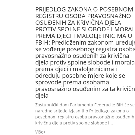
PRIJEDLOG ZAKONA O POSEBNOM
REGISTRU OSOBA PRAVOSNAŽNO
OSUĐENIH ZA KRIVIČNA DJELA
PROTIV SPOLNE SLOBODE I MORA
PREMA DJECI I MALOLJETNICIMA U
FBIH: Predloženim zakonom uređuj
se vođenje posebnog registra osob
pravosnažno osuđenih za krivična
djela protiv spolne slobode i morala
prema djeci i maloljetnicima i
određuju posebne mjere koje se
sprovode prema osobama
pravosnažno osuđenim za ta krivič
djela
Zastupnički dom Parlamenta Federacije BiH će se
naredne srijede izjasniti o Prijedlogu zakona o
posebnom registru osoba pravosnažno osuđenih
krivična djela protiv spolne slobode i...
Više