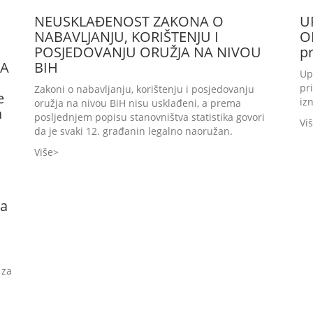
NEUSKLAĐENOST ZAKONA O
U
NABAVLJANJU, KORIŠTENJU I
O
POSJEDOVANJU ORUŽJA NA NIVOU
pr
LA
BIH
Up
pr
Zakoni o nabavljanju, korištenju i posjedovanju
e
iz
oružja na nivou BiH nisu usklađeni, a prema
a
posljednjem popisu stanovništva statistika govori
Vi
da je svaki 12. građanin legalno naoružan.
Više
na
 za