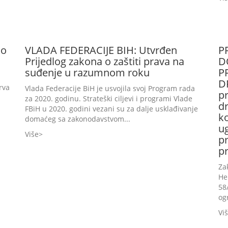
no
VLADA FEDERACIJE BIH: Utvrđen
P
Prijedlog zakona o zaštiti prava na
D
suđenje u razumnom roku
P
D
rva
Vlada Federacije BiH je usvojila svoj Program rada
p
za 2020. godinu. Strateški ciljevi i programi Vlade
d
FBiH u 2020. godini vezani su za dalje usklađivanje
ko
domaćeg sa zakonodavstvom...
ug
Više
p
pr
Za
He
58
og
Vi