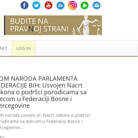
AKT
LOG IN
OM NARODA PARLAMENTA
EDERACIJE BIH: Usvojen Nacrt
akona o podršci porodicama sa
ecom u Federaciji Bosne i
ercegovine
m naroda usvojio je: Nacrt zakona o podršci
rodicama sa djecom u Federaciji Bosne i
rcegovine...
še