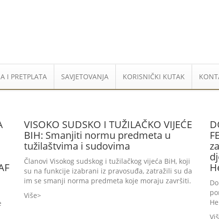
A I PRETPLATA
SAVJETOVANJA
KORISNIČKI KUTAK
KONT
A
VISOKO SUDSKO I TUŽILAČKO VIJEĆE
D
BIH: Smanjiti normu predmeta u
F
tužilaštvima i sudovima
z
dj
Članovi Visokog sudskog i tužilačkog vijeća BiH, koji
AF
H
su na funkcije izabrani iz pravosuđa, zatražili su da
im se smanji norma predmeta koje moraju završiti.
Do
po
Više
He
e
Vi