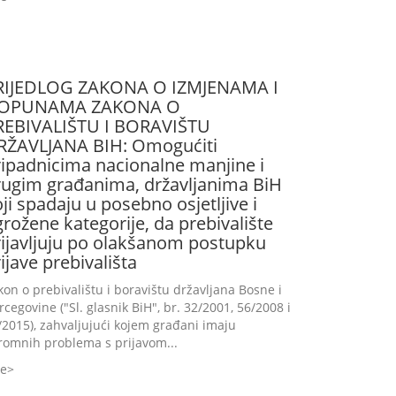
RIJEDLOG ZAKONA O IZMJENAMA I
OPUNAMA ZAKONA O
REBIVALIŠTU I BORAVIŠTU
RŽAVLJANA BIH: Omogućiti
ripadnicima nacionalne manjine i
rugim građanima, državljanima BiH
ji spadaju u posebno osjetljive i
rožene kategorije, da prebivalište
rijavljuju po olakšanom postupku
ijave prebivališta
kon o prebivalištu i boravištu državljana Bosne i
rcegovine ("Sl. glasnik BiH", br. 32/2001, 56/2008 i
/2015), zahvaljujući kojem građani imaju
romnih problema s prijavom...
še