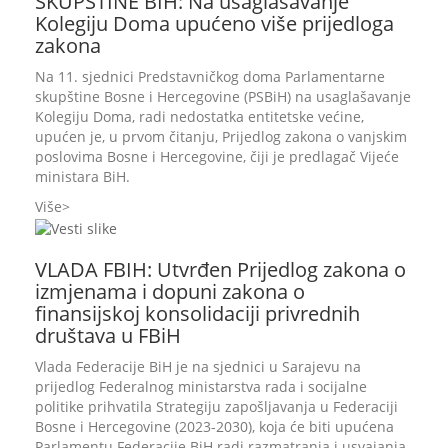
SKUPŠTINE BIH: Na usaglašavanje
Kolegiju Doma upućeno više prijedloga
zakona
Na 11. sjednici Predstavničkog doma Parlamentarne
skupštine Bosne i Hercegovine (PSBiH) na usaglašavanje
Kolegiju Doma, radi nedostatka entitetske većine,
upućen je, u prvom čitanju, Prijedlog zakona o vanjskim
poslovima Bosne i Hercegovine, čiji je predlagač Vijeće
ministara BiH.
Više
VLADA FBIH: Utvrđen Prijedlog zakona o
izmjenama i dopuni zakona o
finansijskoj konsolidaciji privrednih
društava u FBiH
Vlada Federacije BiH je na sjednici u Sarajevu na
prijedlog Federalnog ministarstva rada i socijalne
politike prihvatila Strategiju zapošljavanja u Federaciji
Bosne i Hercegovine (2023-2030), koja će biti upućena
Parlamentu Federacije BiH radi razmatranja i usvajanja.