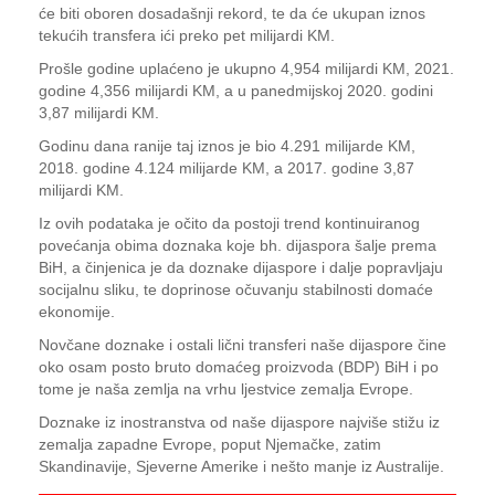
će biti oboren dosadašnji rekord, te da će ukupan iznos
tekućih transfera ići preko pet milijardi KM.
Prošle godine uplaćeno je ukupno 4,954 milijardi KM, 2021.
godine 4,356 milijardi KM, a u panedmijskoj 2020. godini
3,87 milijardi KM.
Godinu dana ranije taj iznos je bio 4.291 milijarde KM,
2018. godine 4.124 milijarde KM, a 2017. godine 3,87
milijardi KM.
Iz ovih podataka je očito da postoji trend kontinuiranog
povećanja obima doznaka koje bh. dijaspora šalje prema
BiH, a činjenica je da doznake dijaspore i dalje popravljaju
socijalnu sliku, te doprinose očuvanju stabilnosti domaće
ekonomije.
Novčane doznake i ostali lični transferi naše dijaspore čine
oko osam posto bruto domaćeg proizvoda (BDP) BiH i po
tome je naša zemlja na vrhu ljestvice zemalja Evrope.
Doznake iz inostranstva od naše dijaspore najviše stižu iz
zemalja zapadne Evrope, poput Njemačke, zatim
Skandinavije, Sjeverne Amerike i nešto manje iz Australije.