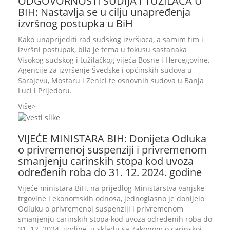
ODGOVORNOSTI SUDIJA I TUŽILACA U
BIH: Nastavlja se u cilju unapređenja
izvršnog postupka u BiH
Kako unaprijediti rad sudskog izvršioca, a samim tim i
izvršni postupak, bila je tema u fokusu sastanaka
Visokog sudskog i tužilačkog vijeća Bosne i Hercegovine,
Agencije za izvršenje Švedske i općinskih sudova u
Sarajevu, Mostaru i Zenici te osnovnih sudova u Banja
Luci i Prijedoru.
Više
VIJEĆE MINISTARA BIH: Donijeta Odluka
o privremenoj suspenziji i privremenom
smanjenju carinskih stopa kod uvoza
određenih roba do 31. 12. 2024. godine
Vijeće ministara BiH, na prijedlog Ministarstva vanjske
trgovine i ekonomskih odnosa, jednoglasno je donijelo
Odluku o privremenoj suspenziji i privremenom
smanjenju carinskih stopa kod uvoza određenih roba do
31. 12. 2024. godine, u skladu sa Zakonom o carinskoj