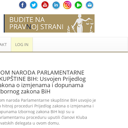
AKT
LOG IN
OM NARODA PARLAMENTARNE
KUPŠTINE BIH: Usvojen Prijedlog
akona o izmjenama i dopunama
zbornog zakona BiH
om naroda Parlamentarne skupštine BiH usvojio je
 hitnoj proceduri Prijedlog zakona o izmjenama i
opunama Izbornog zakona BiH koji su u
arlamentarnu proceduru uputili članovi Kluba
rvatskih delegata u ovom domu.