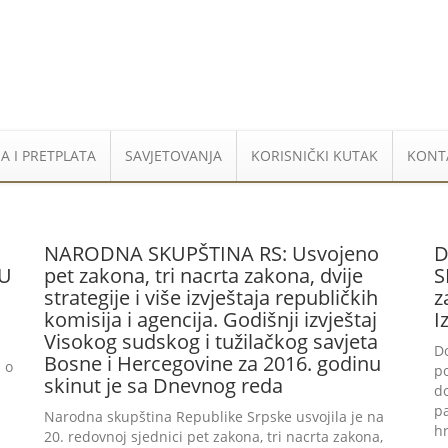
A I PRETPLATA
SAVJETOVANJA
KORISNIČKI KUTAK
KONT
NARODNA SKUPŠTINA RS: Usvojeno
D
-U
pet zakona, tri nacrta zakona, dvije
S
strategije i više izvještaja republičkih
z
komisija i agencija. Godišnji izvještaj
I
Visokog sudskog i tužilačkog savjeta
D
Bosne i Hercegovine za 2016. godinu
 o
po
skinut je sa Dnevnog reda
d
p
Narodna skupština Republike Srpske usvojila je na
h
20. redovnoj sjednici pet zakona, tri nacrta zakona,