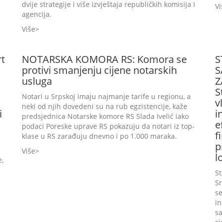
dvije strategije i više izvještaja republičkih komisija i
Vi
agencija.
Više
t
NOTARSKA KOMORA RS: Komora se
S
protivi smanjenju cijene notarskih
S
usluga
Z
S
Notari u Srpskoj imaju najmanje tarife u regionu, a
v
neki od njih dovedeni su na rub egzistencije, kaže
i
i
predsjednica Notarske komore RS Slada Ivelić iako
e
podaci Poreske uprave RS pokazuju da notari iz top-
f
klase u RS zarađuju dnevno i po 1.000 maraka.
p
Više
l
,
St
Sr
se
in
sa