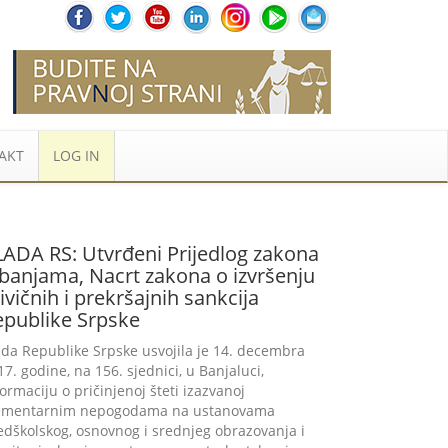
AKT
LOG IN
LADA RS: Utvrđeni Prijedlog zakona
 banjama, Nacrt zakona o izvršenju
ivičnih i prekršajnih sankcija
epublike Srpske
ada Republike Srpske usvojila je 14. decembra
17. godine, na 156. sjednici, u Banjaluci,
formaciju o pričinjenoj šteti izazvanoj
ementarnim nepogodama na ustanovama
edškolskog, osnovnog i srednjeg obrazovanja i