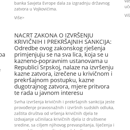
va
banka Savjeta Evrope dala za izgradnju državnog
uč
zatvora u Vojkovićima.
Vi
Više
NACRT ZAKONA O IZVRŠENJU
KRIVIČNIH I PREKRŠAJNIH SANKCIJA:
Odredbe ovog zakonskog rješenja
ba
primjenjuju se na sva lica, koja se u
kazneno-popravnim ustanovama u
Republici Srpskoj, nalaze na izvršenju
e
kazne zatvora, izrečene u krivičnom i
prekršajnom postupku, kazne
dugotrajnog zatvora, mjere pritvora
te rada u javnom interesu
Svrha izvršenja krivičnih i prekršajnih sankcija jeste
provođenje pravosnažnih i izvršnih sudskih odluka,
zaštita društva od vršenja krivičnih djela te
izdvajanje učinilaca krivičnih djela iz društvene
sredine, sa ciljem njihovog prevaspitanja, liječenja i