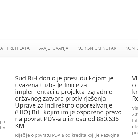
A I PRETPLATA
SAVJETOVANJA
KORISNIČKI KUTAK
KONT
Sud BiH donio je presudu kojom je
V
uvažena tužba Jedinice za
o
implementaciju projekta izgradnje
kr
državnog zatvora protiv rješenja
R
Uprave za indirektno oporezivanje
Vl
(UIO) BiH kojim im je osporeno pravo
20
na povrat PDV-a u iznosu od 880.636
In
jio
KM
el
jim
pr
 i
Riječ je o povratu PDV-a od kredita koji je Razvojna