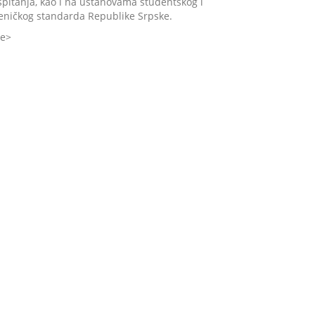
spitanja, kao i na ustanovama studentskog i
eničkog standarda Republike Srpske.
še