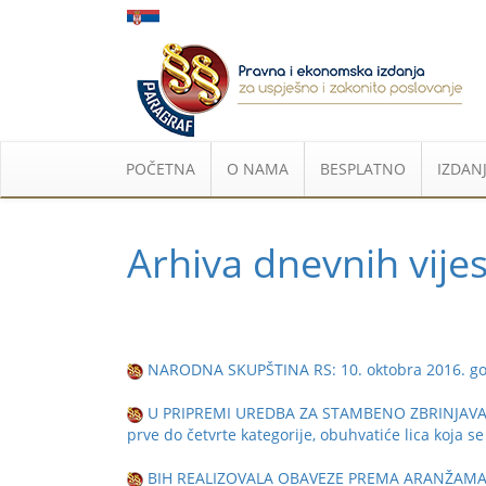
POČETNA
O NAMA
BESPLATNO
IZDANJ
Arhiva dnevnih vijes
NARODNA SKUPŠTINA RS: 10. oktobra 2016. god
U PRIPREMI UREDBA ZA STAMBENO ZBRINJAVANJE
prve do četvrte kategorije, obuhvatiće lica koja s
BIH REALIZOVALA OBAVEZE PREMA ARANŽAM