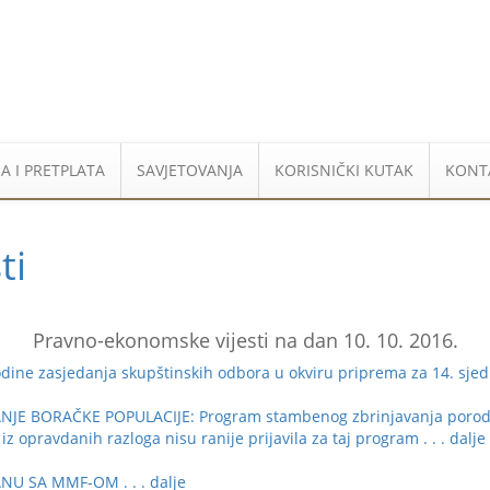
A I PRETPLATA
SAVJETOVANJA
KORISNIČKI KUTAK
KONT
ti
Pravno-ekonomske vijesti na dan 10. 10. 2016.
ine zasjedanja skupštinskih odbora u okviru priprema za 14. sje
 BORAČKE POPULACIJE: Program stambenog zbrinjavanja porodica p
e iz opravdanih razloga nisu ranije prijavila za taj program
. . . dalje
ANU SA MMF-OM
. . . dalje