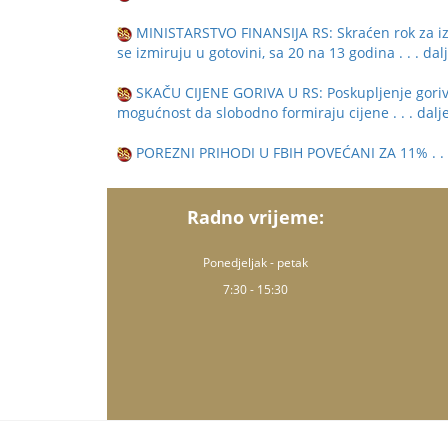
MINISTARSTVO FINANSIJA RS: Skraćen rok za izv
se izmiruju u gotovini, sa 20 na 13 godina
. . . dal
SKAČU CIJENE GORIVA U RS: Poskupljenje goriva 
mogućnost da slobodno formiraju cijene
. . . dalj
POREZNI PRIHODI U FBIH POVEĆANI ZA 11%
. .
Radno vrijeme:
Ponedjeljak - petak
7:30 - 15:30