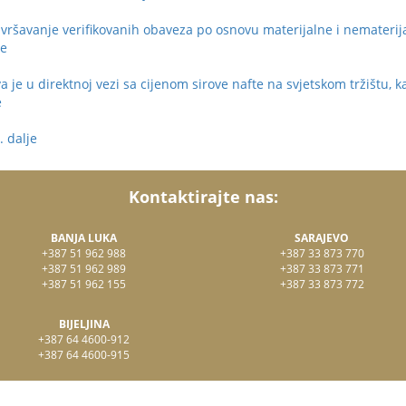
ršavanje verifikovanih obaveza po osnovu materijalne i nematerijal
je
je u direktnoj vezi sa cijenom sirove nafte na svjetskom tržištu, ka
e
 . dalje
Kontaktirajte nas:
BANJA LUKA
SARAJEVO
+387 51 962 988
+387 33 873 770
+387 51 962 989
+387 33 873 771
+387 51 962 155
+387 33 873 772
BIJELJINA
+387 64 4600-912
+387 64 4600-915