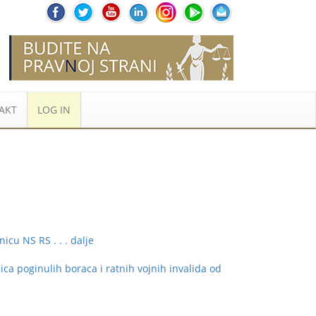
AKT
LOG IN
dnicu NS RS
. . . dalje
oginulih boraca i ratnih vojnih invalida od