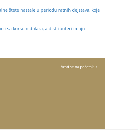
ne štete nastale u periodu ratnih dejstava, koje
o i sa kursom dolara, a distributeri imaju
Vrati se na početak ↑