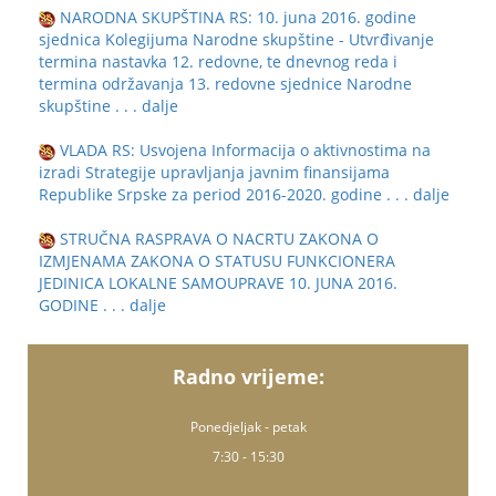
NARODNA SKUPŠTINA RS: 10. juna 2016. godine
sjednica Kolegijuma Narodne skupštine - Utvrđivanje
termina nastavka 12. redovne, te dnevnog reda i
termina održavanja 13. redovne sjednice Narodne
skupštine
. . . dalje
VLADA RS: Usvojena Informacija o aktivnostima na
izradi Strategije upravljanja javnim finansijama
Republike Srpske za period 2016-2020. godine
. . . dalje
STRUČNA RASPRAVA O NACRTU ZAKONA O
IZMJENAMA ZAKONA O STATUSU FUNKCIONERA
JEDINICA LOKALNE SAMOUPRAVE 10. JUNA 2016.
GODINE
. . . dalje
Radno vrijeme:
Ponedjeljak - petak
7:30 - 15:30