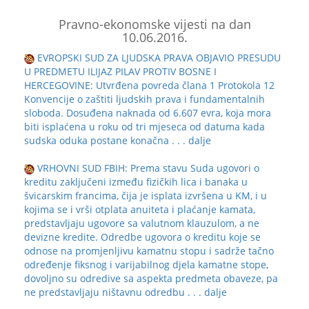
Pravno-ekonomske vijesti na dan
10.06.2016.
EVROPSKI SUD ZA LJUDSKA PRAVA OBJAVIO PRESUDU
U PREDMETU ILIJAZ PILAV PROTIV BOSNE I
HERCEGOVINE: Utvrđena povreda člana 1 Protokola 12
Konvencije o zaštiti ljudskih prava i fundamentalnih
sloboda. Dosuđena naknada od 6.607 evra, koja mora
biti isplaćena u roku od tri mjeseca od datuma kada
sudska oduka postane konačna
. . . dalje
VRHOVNI SUD FBIH: Prema stavu Suda ugovori o
kreditu zaključeni između fizičkih lica i banaka u
švicarskim francima, čija je isplata izvršena u KM, i u
kojima se i vrši otplata anuiteta i plaćanje kamata,
predstavljaju ugovore sa valutnom klauzulom, a ne
devizne kredite. Odredbe ugovora o kreditu koje se
odnose na promjenljivu kamatnu stopu i sadrže tačno
određenje fiksnog i varijabilnog djela kamatne stope,
dovoljno su odredive sa aspekta predmeta obaveze, pa
ne predstavljaju ništavnu odredbu
. . . dalje