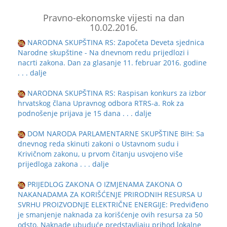
Pravno-ekonomske vijesti na dan
10.02.2016.
NARODNA SKUPŠTINA RS: Započeta Deveta sjednica
Narodne skupštine - Na dnevnom redu prijedlozi i
nacrti zakona. Dan za glasanje 11. februar 2016. godine
. . . dalje
NARODNA SKUPŠTINA RS: Raspisan konkurs za izbor
hrvatskog člana Upravnog odbora RTRS-a. Rok za
podnošenje prijava je 15 dana
. . . dalje
DOM NARODA PARLAMENTARNE SKUPŠTINE BIH: Sa
dnevnog reda skinuti zakoni o Ustavnom sudu i
Krivičnom zakonu, u prvom čitanju usvojeno više
prijedloga zakona
. . . dalje
PRIJEDLOG ZAKONA O IZMJENAMA ZAKONA O
NAKANADAMA ZA KORIŠĆENJE PRIRODNIH RESURSA U
SVRHU PROIZVODNJE ELEKTRIČNE ENERGIJE: Predviđeno
je smanjenje naknada za korišćenje ovih resursa za 50
odsto. Naknade ubuduće predstavljaju prihod lokalne