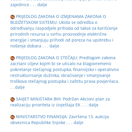
zajednice
. . . dalje
PRIJEDLOG ZAKONA O IZMJENAMA ZAKONA O
BUDŽETSKOM SISTEMU: Ukida se odredba o
određivanju raspodjele prihoda od takse za korišćenje
prirodnih resursa u svrhu proizvodnje električne
energije i smanjuju prihodi od poreza na upotrebu i
nošenje dobara
. . . dalje
PRIJEDLOG ZAKONA O STEČAJU: Predlogom zakona
zacrtani ciljevi kojim bi se uticalo na blagovremeno
pokretanje stečajnog postupka, finansijsko i operativno
restrukturisanje dužnika, skraćivanje i smanjivanje
troškova stečajnog postupka i zaštitu prava povjerilaca
.
. . dalje
SAVJET MINISTARA BIH: Podržan Akcioni plan za
realizaciju prioriteta iz izvještaja EK
. . . dalje
MINISTARSTVO FINANSIJA: Završena 13. aukcija
obveznica Republike Srpske
. . . dalje