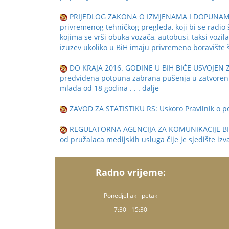
PRIЈЕDLOG ZАKОNА О IZMЈЕNАMА I DОPUNАMА 
privremenog tehničkog pregleda, koji bi se radio 
kojima se vrši obuka vozača, autobusi, taksi vozil
izuzev ukoliko u BiH imaju privremeno boravište 
DO KRAJA 2016. GODINE U BIH BIĆE USVOJEN
predviđena potpuna zabrana pušenja u zatvoreni
mlađa od 18 godina
. . . dalje
ZAVOD ZA STATISTIKU RS: Uskoro Pravilnik o p
REGULATORNA AGENCIJA ZA KOMUNIKACIJE BIH: Us
od pružalaca medijskih usluga čije je sjedište i
Radno vrijeme:
Ponedjeljak - petak
7:30 - 15:30