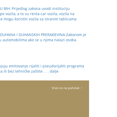
 Prijedlog zakona uvodi instituciju
vozila, a to su renta-car vozila, vozila na
ne mogu koristiti vozila sa stranim tablicama
U DUHANA I DUHANSKIH PRERAĐEVINA:Zakonom je
u automobilima ako se u njima nalazi osoba
u emitovanje rijaliti i pseudorijaliti programa
 ili bez tehničke zaštite
. . . dalje
Vrati se na početak ↑