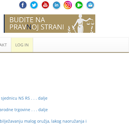
AKT
LOG IN
 sjednicu NS RS
. . . dalje
arodne trgovine
. . . dalje
ježavanju malog oružja, lakog naoružanja i