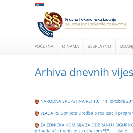
POČETNA
O NAMA
BESPLATNO
IZDANJ
Arhiva dnevnih vijes
NARODNA SKUPŠTINA RS: 10. i 11. oktobra 2016
VLADA RS:Donijeta Uredba o realizaciji progr
ZAJEDNIČKA KOMISIJA ZA ODBRANU I SIGURNOST
pripadajuće municije sa oznakom ''E''
. . . dalje