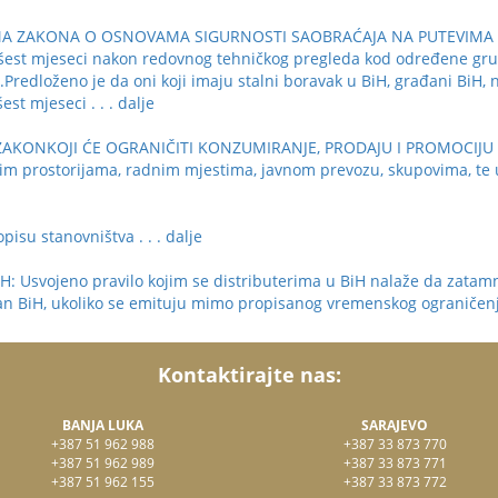
ZАKОNА О ОSNОVАMА SIGURNOSTI SАОBRАĆАЈА NА PUTЕVIMА U BIH:
šest mjeseci nakon redovnog tehničkog pregleda kod određene grupe 
a.Predloženo je da oni koji imaju stalni boravak u BiH, građani BiH, 
šest mjeseci
. . . dalje
 ZAKONKOJI ĆE OGRANIČITI KONZUMIRANJE, PRODAJU I PROMOCIJ
m prostorijama, radnim mjestima, javnom prevozu, skupovima, te 
opisu stanovništva
. . . dalje
vojeno pravilo kojim se distributerima u BiH nalaže da zatamnjuj
zvan BiH, ukoliko se emituju mimo propisanog vremenskog ograničenja
Kontaktirajte nas:
BANJA LUKA
SARAJEVO
+387 51 962 988
+387 33 873 770
+387 51 962 989
+387 33 873 771
+387 51 962 155
+387 33 873 772