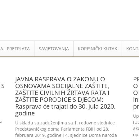
A I PRETPLATA
SAVJETOVANJA
KORISNIČKI KUTAK
KONT
JAVNA RASPRAVA O ZAKONU O
P
 S
OSNOVAMA SOCIJALNE ZAŠTITE,
O
ZAŠTITE CIVILNIH ŽRTAVA RATA I
O
ZAŠTITE PORODICE S DJECOM:
in
Rasprava će trajati do 30. jula 2020.
p
godine
Up
ma
(U
U skladu sa zaduženjima sa 1. redovne sjednice
ak
Predstavničkog doma Parlamenta FBiH od 28.
op
februara 2019. godine i 4. sjednice Doma naroda