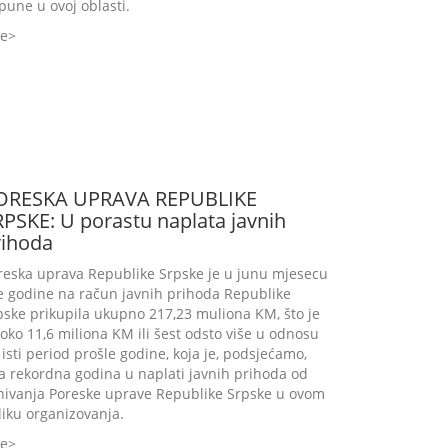
pune u ovoj oblasti.
še
ORESKA UPRAVA REPUBLIKE
RPSKE: U porastu naplata javnih
rihoda
reska uprava Republike Srpske je u junu mjesecu
e godine na račun javnih prihoda Republike
pske prikupila ukupno 217,23 muliona KM, što je
 oko 11,6 miliona KM ili šest odsto više u odnosu
 isti period prošle godine, koja je, podsjećamo,
la rekordna godina u naplati javnih prihoda od
nivanja Poreske uprave Republike Srpske u ovom
liku organizovanja.
še