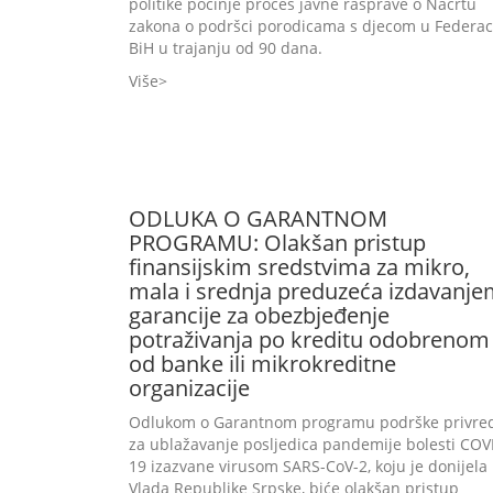
politike počinje proces javne rasprave o Nacrtu
zakona o podršci porodicama s djecom u Federaci
BiH u trajanju od 90 dana.
Više
ODLUKA O GARANTNOM
PROGRAMU: Olakšan pristup
finansijskim sredstvima za mikro,
mala i srednja preduzeća izdavanj
garancije za obezbjeđenje
potraživanja po kreditu odobrenom
od banke ili mikrokreditne
organizacije
Odlukom o Garantnom programu podrške privre
za ublažavanje posljedica pandemije bolesti COV
19 izazvane virusom SARS-CoV-2, koju je donijela
Vlada Republike Srpske, biće olakšan pristup