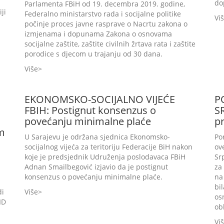
do
Parlamenta FBiH od 19. decembra 2019. godine,
ji
Federalno ministarstvo rada i socijalne politike
Vi
počinje proces javne rasprave o Nacrtu zakona o
izmjenama i dopunama Zakona o osnovama
socijalne zaštite, zaštite civilnih žrtava rata i zaštite
porodice s djecom u trajanju od 30 dana.
Više
EKONOMSKO-SOCIJALNO VIJEĆE
P
FBIH: Postignut konsenzus o
S
povećanju minimalne plaće
p
em
U Sarajevu je održana sjednica Ekonomsko-
Po
socijalnog vijeća za teritoriju Federacije BiH nakon
ov
koje je predsjednik Udruženja poslodavaca FBiH
Sr
Adnan Smailbegović izjavio da je postignut
za
konsenzus o povećanju minimalne plaće.
na
bi
di
Više
os
ID
ob
Vi