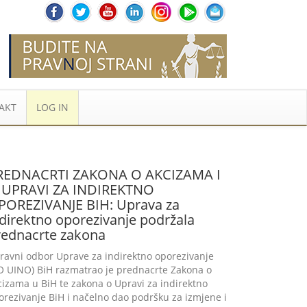
AKT
LOG IN
REDNACRTI ZAKONA O AKCIZAMA I
 UPRAVI ZA INDIREKTNO
POREZIVANJE BIH: Uprava za
direktno oporezivanje podržala
rednacrte zakona
ravni odbor Uprave za indirektno oporezivanje
O UINO) BiH razmatrao je prednacrte Zakona o
cizama u BiH te zakona o Upravi za indirektno
orezivanje BiH i načelno dao podršku za izmjene i