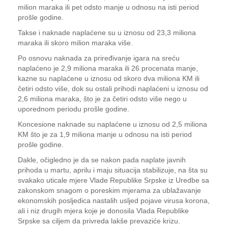
milion maraka ili pet odsto manje u odnosu na isti period
prošle godine.
Takse i naknade naplaćene su u iznosu od 23,3 miliona
maraka ili skoro milion maraka više.
Po osnovu naknada za priređivanje igara na sreću
naplaćeno je 2,9 miliona maraka ili 26 procenata manje,
kazne su naplaćene u iznosu od skoro dva miliona KM ili
četiri odsto više, dok su ostali prihodi naplaćeni u iznosu od
2,6 miliona maraka, što je za četiri odsto više nego u
uporednom periodu prošle godine.
Koncesione naknade su naplaćene u iznosu od 2,5 miliona
KM što je za 1,9 miliona manje u odnosu na isti period
prošle godine.
Dakle, očigledno je da se nakon pada naplate javnih
prihoda u martu, aprilu i maju situacija stabilizuje, na šta su
svakako uticale mjere Vlade Republike Srpske iz Uredbe sa
zakonskom snagom o poreskim mjerama za ublažavanje
ekonomskih posljedica nastalih usljed pojave virusa korona,
ali i niz drugih mjera koje je donosila Vlada Republike
Srpske sa ciljem da privreda lakše prevaziće krizu.