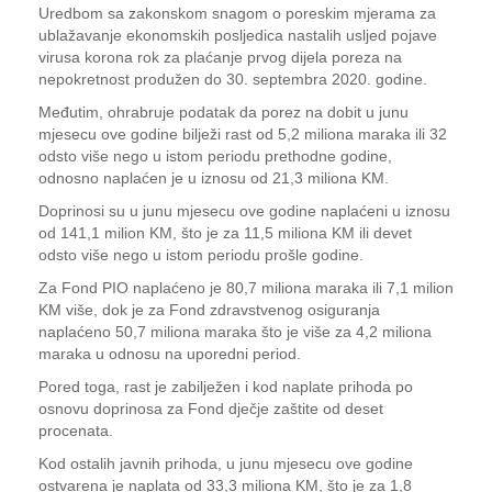
Uredbom sa zakonskom snagom o poreskim mjerama za
ublažavanje ekonomskih posljedica nastalih usljed pojave
virusa korona rok za plaćanje prvog dijela poreza na
nepokretnost produžen do 30. septembra 2020. godine.
Međutim, ohrabruje podatak da porez na dobit u junu
mjesecu ove godine bilježi rast od 5,2 miliona maraka ili 32
odsto više nego u istom periodu prethodne godine,
odnosno naplaćen je u iznosu od 21,3 miliona KM.
Doprinosi su u junu mjesecu ove godine naplaćeni u iznosu
od 141,1 milion KM, što je za 11,5 miliona KM ili devet
odsto više nego u istom periodu prošle godine.
Za Fond PIO naplaćeno je 80,7 miliona maraka ili 7,1 milion
KM više, dok je za Fond zdravstvenog osiguranja
naplaćeno 50,7 miliona maraka što je više za 4,2 miliona
maraka u odnosu na uporedni period.
Pored toga, rast je zabilježen i kod naplate prihoda po
osnovu doprinosa za Fond dječje zaštite od deset
procenata.
Kod ostalih javnih prihoda, u junu mjesecu ove godine
ostvarena je naplata od 33,3 miliona KM, što je za 1,8