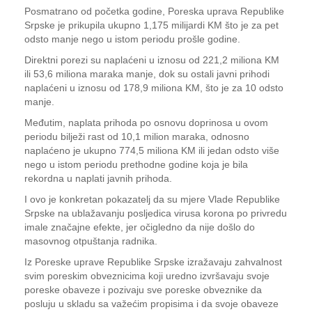
Posmatrano od početka godine, Poreska uprava Republike
Srpske je prikupila ukupno 1,175 milijardi KM što je za pet
odsto manje nego u istom periodu prošle godine.
Direktni porezi su naplaćeni u iznosu od 221,2 miliona KM
ili 53,6 miliona maraka manje, dok su ostali javni prihodi
naplaćeni u iznosu od 178,9 miliona KM, što je za 10 odsto
manje.
Međutim, naplata prihoda po osnovu doprinosa u ovom
periodu bilježi rast od 10,1 milion maraka, odnosno
naplaćeno je ukupno 774,5 miliona KM ili jedan odsto više
nego u istom periodu prethodne godine koja je bila
rekordna u naplati javnih prihoda.
I ovo je konkretan pokazatelj da su mjere Vlade Republike
Srpske na ublažavanju posljedica virusa korona po privredu
imale značajne efekte, jer očigledno da nije došlo do
masovnog otpuštanja radnika.
Iz Poreske uprave Republike Srpske izražavaju zahvalnost
svim poreskim obveznicima koji uredno izvršavaju svoje
poreske obaveze i pozivaju sve poreske obveznike da
posluju u skladu sa važećim propisima i da svoje obaveze