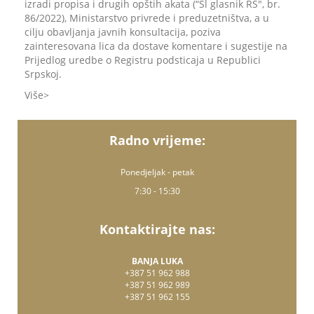
izradi propisa i drugih opštih akata (“Sl glasnik RS", br.
86/2022), Ministarstvo privrede i preduzetništva, a u
cilju obavljanja javnih konsultacija, poziva
zainteresovana lica da dostave komentare i sugestije na
Prijedlog uredbe o Registru podsticaja u Republici
Srpskoj.
Više
Radno vrijeme:
Ponedjeljak - petak
7:30 - 15:30
Kontaktirajte nas:
BANJA LUKA
+387 51 962 988
+387 51 962 989
+387 51 962 155