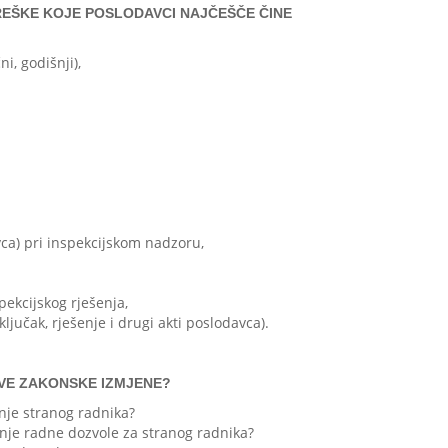
GREŠKE KOJE POSLODAVCI NAJČEŠČE ČINE
, godišnji),
ca) pri inspekcijskom nadzoru,
pekcijskog rješenja,
jučak, rješenje i drugi akti poslodavca).
VE ZAKONSKE IZMJENE?
nje stranog radnika?
nje radne dozvole za stranog radnika?