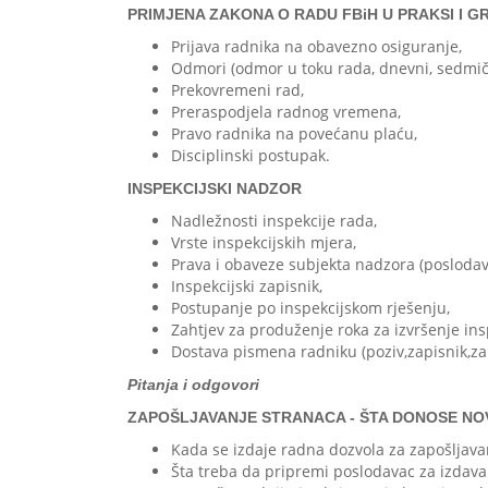
PRIMJENA ZAKONA O RADU FBiH U PRAKSI I 
Prijava radnika na obavezno osiguranje,
Odmori (odmor u toku rada, dnevni, sedmični
Prekovremeni rad,
Preraspodjela radnog vremena,
Pravo radnika na povećanu plaću,
Disciplinski postupak.
INSPEKCIJSKI NADZOR
Nadležnosti inspekcije rada,
Vrste inspekcijskih mjera,
Prava i obaveze subjekta nadzora (poslodav
Inspekcijski zapisnik,
Postupanje po inspekcijskom rješenju,
Zahtjev za produženje roka za izvršenje ins
Dostava pismena radniku (poziv,zapisnik,zakl
Pitanja i odgovori
ZAPOŠLJAVANJE STRANACA - ŠTA DONOSE NO
Kada se izdaje radna dozvola za zapošljava
Šta treba da pripremi poslodavac za izdava