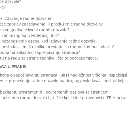
ne dozvole?
le?
je izdavanje radne dozvole?
se zahtjev za izdavanje ili produženje radne dozvole?
no od godišnje kvote radnih dozvola?
m zanimanjima u Federaciji BiH?
e nezaposlenih osoba, kod izdavanja radne dozvole?
a poslodavcem ili ukoliko prestane sa radom kod poslodavca?
opunama Zakona o zapošljavanju stranaca?
itu na radu za strane radnike I šta to podrazumjeva?
CA U PRAKSI
kona o zapošljavanju stranaca FBiH i nadležnost vršenja inspekcijs
nje, prenošenje radne dozvole na drugog poslodavca, poslovi koje 
 obavljanju privremenih i povremenih poslova sa strancem,
e potrebna radna dozvola i greške koje čine poslodavci u FBiH pri 