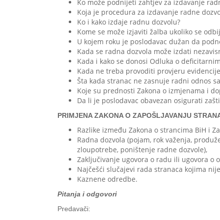
Ko može podnijeti zahtjev za izdavanje rad
Koja je procedura za izdavanje radne dozvo
Ko i kako izdaje radnu dozvolu?
Kome se može izjaviti žalba ukoliko se odbi
U kojem roku je poslodavac dužan da podne
Kada se radna dozvola može izdati nezavis
Kada i kako se donosi Odluka o deficitarni
Kada ne treba provoditi provjeru evidencij
Šta kada stranac ne zasnuje radni odnos s
Koje su prednosti Zakona o izmjenama i d
Da li je poslodavac obavezan osigurati zašt
PRIMJENA ZAKONA O ZAPOŠLJAVANJU STRANA
Razlike između Zakona o strancima BiH i Za
Radna dozvola (pojam, rok važenja, produže
zloupotrebe, poništenje radne dozvole),
Zaključivanje ugovora o radu ili ugovora o
Najčešći slučajevi rada stranaca kojima nij
Kaznene odredbe.
Pitanja i odgovori
Predavači: