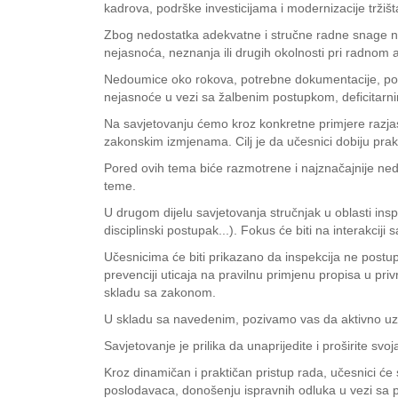
kadrova, podrške investicijama i modernizacije tržišt
Zbog nedostatka adekvatne i stručne radne snage na t
nejasnoća, neznanja ili drugih okolnosti pri radnom 
Nedoumice oko rokova, potrebne dokumentacije, post
nejasnoće u vezi sa žalbenim postupkom, deficitarn
Na savjetovanju ćemo kroz konkretne primjere razjas
zakonskim izmjenama. Cilj je da učesnici dobiju prak
Pored ovih tema biće razmotrene i najznačajnije ned
teme.
U drugom dijelu savjetovanja stručnjak u oblasti ins
disciplinski postupak...). Fokus će biti na interakcij
Učesnicima će biti prikazano da inspekcija ne postup
prevenciji uticaja na pravilnu primjenu propisa u pr
skladu sa zakonom.
U skladu sa navedenim, pozivamo vas da aktivno uz
Savjetovanje je prilika da unaprijedite i proširite s
Kroz dinamičan i praktičan pristup rada, učesnici će
poslodavaca, donošenju ispravnih odluka u vezi sa pr