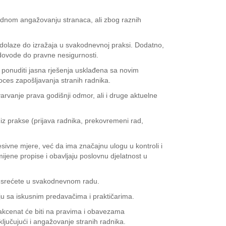
 radnom angažovanju stranaca, ali zbog raznih
dolaze do izražaja u svakodnevnoj praksi. Dodatno,
dovode do pravne nesigurnosti.
 ponuditi jasna rješenja usklađena sa novim
oces zapošljavanja stranih radnika.
rvanje prava godišnji odmor, ali i druge aktuelne
iz prakse (prijava radnika, prekovremeni rad,
sivne mjere, već da ima značajnu ulogu u kontroli i
ijene propise i obavljaju poslovnu djelatnost u
susrećete u svakodnevnom radu.
dnju sa iskusnim predavačima i praktičarima.
 akcenat će biti na pravima i obavezama
ljučujući i angažovanje stranih radnika.