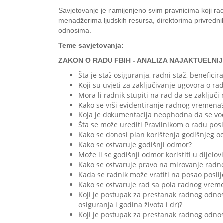
Savjetovanje je namijenjeno svim pravnicima koji rade
menadžerima ljudskih resursa, direktorima privrednih
odnosima.
Teme savjetovanja:
ZAKON O RADU FBIH - ANALIZA NAJAKTUELNIJ
Šta je staž osiguranja, radni staž, beneficira
Koji su uvjeti za zaključivanje ugovora o r
Mora li radnik stupiti na rad da se zaključi
Kako se vrši evidentiranje radnog vremena
Koja je dokumentacija neophodna da se vod
Šta se može urediti Pravilnikom o radu pos
Kako se donosi plan korištenja godišnjeg 
Kako se ostvaruje godišnji odmor?
Može li se godišnji odmor koristiti u dijelo
Kako se ostvaruje pravo na mirovanje radn
Kada se radnik može vratiti na posao posli
Kako se ostvaruje rad sa pola radnog vreme
Koji je postupak za prestanak radnog odnos
osiguranja i godina života i dr)?
Koji je postupak za prestanak radnog odno