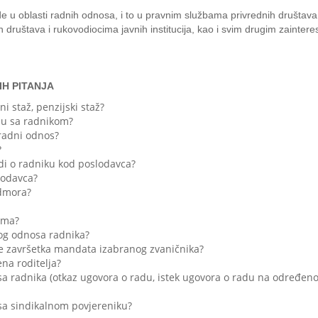
 u oblasti radnih odnosa, i to u pravnim službama privrednih društava, 
 društava i rukovodiocima javnih institucija, kao i svim drugim zainter
IH PITANJA
ni staž, penzijski staž?
adu sa radnikom?
 radni odnos?
?
i o radniku kod poslodavca?
lodavca?
odmora?
vima?
og odnosa radnika?
je završetka mandata izabranog zvaničnika?
na roditelja?
a radnika (otkaz ugovora o radu, istek ugovora o radu na određeno
sa sindikalnom povjereniku?