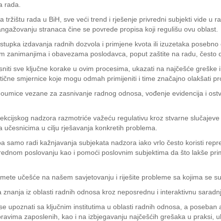
a rada.
ržištu rada u BiH, sve veći trend i rješenje privredni subjekti vide u
angažovanju stranaca čine se povrede propisa koji regulišu ovu oblast.
upka izdavanja radnih dozvola i primjene kvota ili izuzetaka posebno 
im zanimanjima i obavezama poslodavca, poput zaštite na radu, često 
niti sve ključne korake u ovim procesima, ukazati na najčešće greške i
tične smjernice koje mogu odmah primijeniti i time značajno olakšati pr
oumice vezane za zasnivanje radnog odnosa, vođenjе evidencija i ostva
pekcijskog nadzora razmotriće važeću regulativu kroz stvarne slučajeve 
i sa učesnicima u cilju rješavanja konkretih problema.
a samo radi kažnjavanja subjekata nadzora iako vrlo često koristi repre
ivrednom poslovanju kao i pomoći poslovnim subjektima da što lakše prim
mete učešće na našem savjetovanju i riješite probleme sa kojima se 
voja znanja iz oblasti radnih odnosa kroz neposrednu i interaktivnu sara
 se upoznati sa ključnim institutima u oblasti radnih odnosa, a poseban
avima zaposlenih, kao i na izbjegavanju najčešćih grešaka u praksi, uk