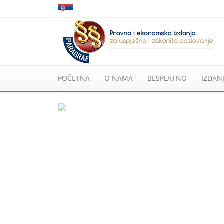
POČETNA
O NAMA
BESPLATNO
IZDANJ