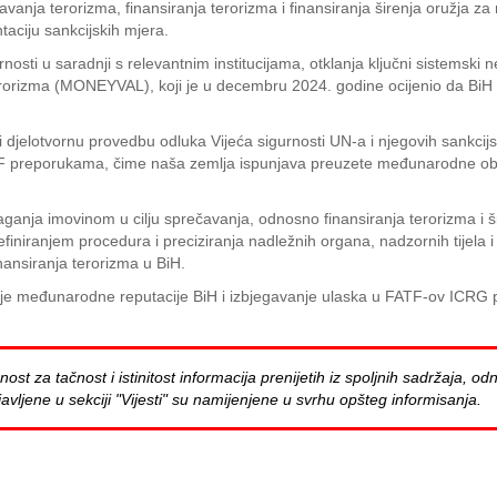
anja terorizma, finansiranja terorizma i finansiranja širenja oružja z
ciju sankcijskih mjera.
rnosti u saradnji s relevantnim institucijama, otklanja ključni sistemski
 terorizma (MONEYVAL), koji je u decembru 2024. godine ocijenio da Bi
jelotvornu provedbu odluka Vijeća sigurnosti UN-a i njegovih sankcijski
F preporukama, čime naša zemlja ispunjava preuzete međunarodne obav
nja imovinom u cilju sprečavanja, odnosno finansiranja terorizma i ši
definiranjem procedura i preciziranja nadležnih organa, nadzornih tijela 
inansiranja terorizma u BiH.
je međunarodne reputacije BiH i izbjegavanje ulaska u FATF-ov ICRG 
za tačnost i istinitost informacija prenijetih iz spoljnih sadržaja, odn
avljene u sekciji "Vijesti" su namijenjene u svrhu opšteg informisanja.