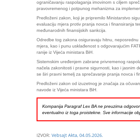
ograničavanju raspolaganja imovinom s ciljem sprečav
pravovremenog i potpunog mehanizma za implementa
Predloženi zakon, koji je pripremilo Ministarstvo sigu
evaluaciju mjera protiv pranja novca i finansiranja
međunarodnih finansijskih sankcija.
Odredbe tog zakona osiguravaju hitnu, neposrednu i d
mjera, kao i punu usklađenost s odgovarajućim FAT
ranije iz Vijeća ministara BiH.
Sistemskim uređenjem zabrane privremenog raspolaga
načela zakonitosti i pravne sigurnosti, kao i jasnim 
se širi pravni temelj za sprečavanje pranja novca i f
Predloženi zakon od izuzetnog je značaja za očuvan
navode iz Vijeća ministara BiH.
Kompanija Paragraf Lex BA ne preuzima odgovornost 
eventualno iz toga proistekne. Sve informacije obj
IZVOR:
Vebsajt Akta, 04.05.2026.