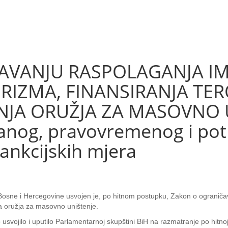
AVANJU RASPOLAGANJA IM
RIZMA, FINANSIRANJA TER
NJA ORUŽJA ZA MASOVNO UN
danog, pravovremenog i p
ankcijskih mjera
osne i Hercegovine usvojen je, po hitnom postupku, Zakon o ograniča
nja oružja za masovno uništenje.
 usvojilo i uputilo Parlamentarnoj skupštini BiH na razmatranje po hitn