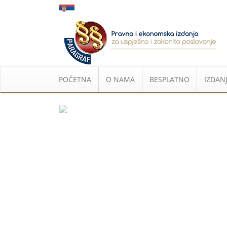
POČETNA
O NAMA
BESPLATNO
IZDANJ