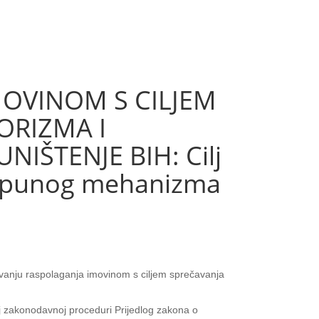
OVINOM S CILJEM
ORIZMA I
IŠTENJE BIH: Cilj
otpunog mehanizma
vanju raspolaganja imovinom s ciljem sprečavanja
oj zakonodavnoj proceduri Prijedlog zakona o