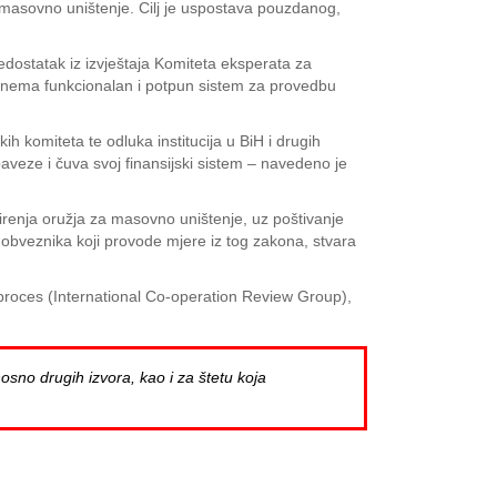
a masovno uništenje. Cilj je uspostava pouzdanog,
 nedostatak iz izvještaja Komiteta eksperata za
H nema funkcionalan i potpun sistem za provedbu
h komiteta te odluka institucija u BiH i drugih
eze i čuva svoj finansijski sistem – navedeno je
renja oružja za masovno uništenje, uz poštivanje
i obveznika koji provode mjere iz tog zakona, stvara
proces (International Co-operation Review Group),
osno drugih izvora, kao i za štetu koja