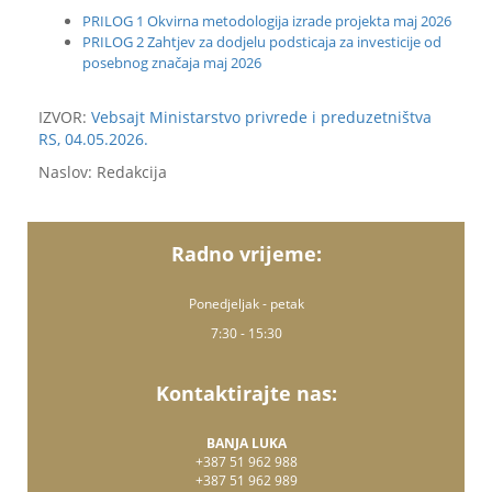
PRILOG 1 Okvirna metodologija izrade projekta maj 2026
PRILOG 2 Zahtjev za dodjelu podsticaja za investicije od
posebnog značaja maj 2026
IZVOR:
Vebsajt Ministarstvo privrede i preduzetništva
RS, 04.05.2026.
Naslov: Redakcija
Radno vrijeme:
Ponedjeljak - petak
7:30 - 15:30
Kontaktirajte nas:
BANJA LUKA
+387 51 962 988
+387 51 962 989