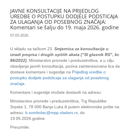
JAVNE KONSULTACIJE NA PRIJEDLOG
UREDBE O POSTUPKU DODJELE PODSTICAJA
ZA ULAGANJA OD POSEBNOG ZNAČAJA:
Komentari se šalju do 19. maja 2026. godine
07.05.2026.
U skladu sa tačkom 23.
Smjernica za konsultacije u
izradi propisa i drugih opštih akata (“Sl glasnik RS", br.
86/2022)
, Ministarstvo privrede i preduzetništva, a u cilju
obavljanja javnih konsultacija, poziva zainteresovana lica da
dostave komentare i sugestije na
Prijedlog uredbe o
postupku dodjele podsticaja za ulaganja od posebnog
značaja
.
Komentare i sugestije možete dostaviti na adresu:
Ministarstvo privrede i preduzetništva, Trg Republike
Srpske 1, 78 000 Banja Luka ili putem elektronske pošte na
adresu:
b.sombolac@mpp.vladars.rs
, do
19.05.2026.godine.
Preuzmite: